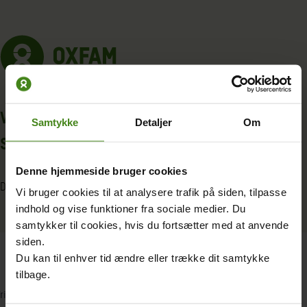
Spring
til
indhold
Vil du hjælpe os med at svare på nogle
Samtykke
Detaljer
Om
spørgsmål om vores arbejde?
Denne hjemmeside bruger cookies
Det tager kun 2 minutter.
Vi bruger cookies til at analysere trafik på siden, tilpasse
indhold og vise funktioner fra sociale medier. Du
samtykker til cookies, hvis du fortsætter med at anvende
siden.
Du kan til enhver tid ændre eller trække dit samtykke
tilbage.
Trin
1
af
4