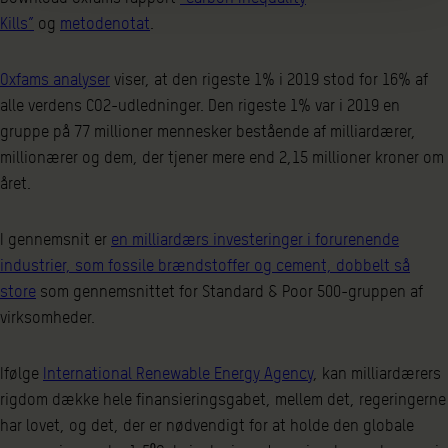
Kills”
og
metodenotat
.
Oxfams analyser
viser, at den rigeste 1% i 2019 stod for 16% af
alle verdens CO2-udledninger. Den rigeste 1% var i 2019 en
gruppe på 77 millioner mennesker bestående af milliardærer,
millionærer og dem, der tjener mere end 2,15 millioner kroner om
året.
I gennemsnit er
en milliardærs investeringer i forurenende
industrier, som fossile brændstoffer og cement, dobbelt så
store
som gennemsnittet for Standard & Poor 500-gruppen af ​​
virksomheder.
Ifølge
International Renewable Energy Agency
, kan milliardærers
rigdom dække hele finansieringsgabet, mellem det, regeringerne
har lovet, og det, der er nødvendigt for at holde den globale