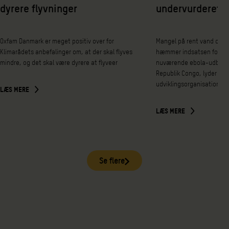
dyrere flyvninger
undervurderet
Oxfam Danmark er meget positiv over for
Mangel på rent vand og e
Klimarådets anbefalinger om, at der skal flyves
hæmmer indsatsen for at
mindre, og det skal være dyrere at flyveer
nuværende ebola-udbrud 
Republik Congo, lyder det 
udviklingsorganisationen
LÆS MERE
LÆS MERE
Se flere