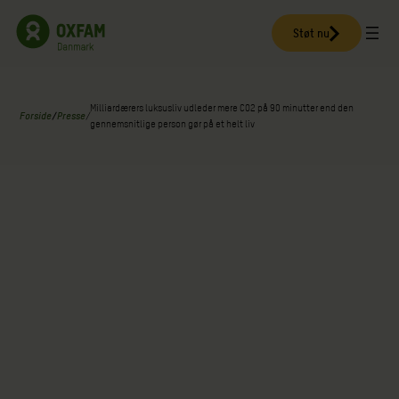
Spring
til
Støt nu
indhold
Milliardærers luksusliv udleder mere CO2 på 90 minutter end den
Forside
/
Presse
/
gennemsnitlige person gør på et helt liv