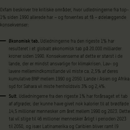
Oxfam beskriver tre kritiske områder, hvor udledningerne fra top-
1% siden 1990 allerede har – og forventes at få – ødelæggende
konsekvenser:
Økonomisk tab.
Udledningerne fra den rigeste 1% har
resulteret i et globalt økonomisk tab på 20.000 milliarder
kroner siden 1990. Konsekvenserne af dette er størst i de
lande, der er mindst ansvarlige for klimakrisen. Lav- og
lavere mellemindkomstlande vil miste ca. 2,5% af deres
kumulative BNP mellem 1990 og 2050. Lande i Asien og Afrika
syd for Sahara vil miste henholdsvis 3% og 2,4%.
Sult
. Udledningerne fra den rigeste 1% har forårsaget et tab
af afgrøder, der kunne have givet nok kalorier til at brødføde
14,5 millioner mennesker om året mellem 1990 og 2023. Dette
tal vil stige til 46 millioner mennesker årligt i perioden 2023
til 2050, og især Latinamerika og Caribien bliver ramt (9