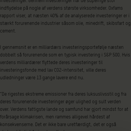
investeringer. Gennem investeringer har de superrige stor
indflydelse på nogle af verdens største virksomheder. Oxfams
rapport viser, at næsten 40% af de analyserede investeringer er i
stærkt forurenende industrier såsom olie, minedrift, skibsfart og
cement.
I gennemsnit er en milliardærs investeringsportefølje næsten
dobbelt så forurenende som en typisk investering i S&P 500. Hvis
verdens milliardærer flyttede deres investeringer til
investeringsfonde med lav CO2-intensitet, ville deres
udledninger være 13 gange lavere end nu.
”De rigestes ekstreme emissioner fra deres luksuslivsstil og fra
deres forurenende investeringer øger ulighed og sult verden
over. Verdens fattigste lande og samfund har gjort mindst for at
forårsage klimakrisen, men rammes alligevel hårdest af
konsekvenserne. Det er ikke bare uretfærdigt, det er også