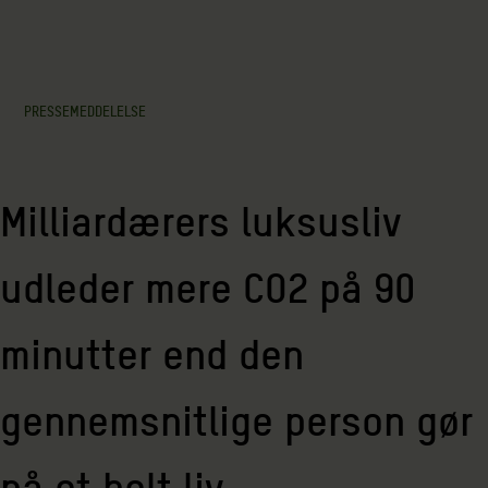
PRESSEMEDDELELSE
Milliardærers luksusliv
udleder mere CO2 på 90
minutter end den
gennemsnitlige person gør
på et helt liv