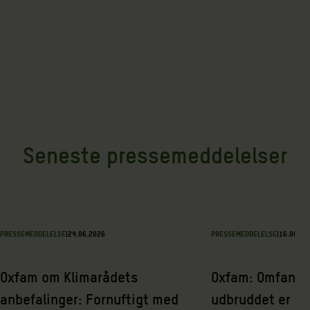
Seneste pressemeddelelser
PRESSEMEDDELELSE
|
24.06.2026
PRESSEMEDDELELSE
|
16.06.20
Oxfam om Klimarådets
Oxfam: Omfange
anbefalinger: Fornuftigt med
udbruddet er sa