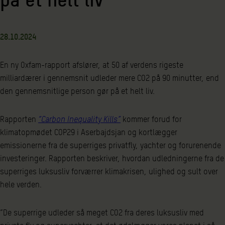
28.10.2024
En ny Oxfam-rapport afslører, at 50 af verdens rigeste
milliardærer i gennemsnit udleder mere CO2 på 90 minutter, end
den gennemsnitlige person gør på et helt liv.
Rapporten
“Carbon Inequality Kills”
kommer forud for
klimatopmødet COP29 i Aserbajdsjan og kortlægger
emissionerne fra de superriges privatfly, yachter og forurenende
investeringer. Rapporten beskriver, hvordan udledningerne fra de
superriges luksusliv forværrer klimakrisen, ulighed og sult over
hele verden.
”De superrige udleder så meget CO2 fra deres luksusliv med