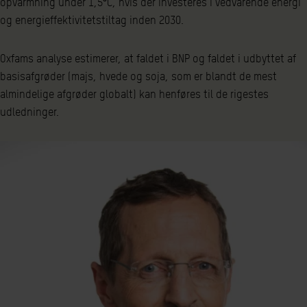
opvarmning under 1,5⁰C, hvis der investeres i vedvarende energi
og energieffektivitetstiltag inden 2030.
Oxfams analyse estimerer, at faldet i BNP og faldet i udbyttet af
basisafgrøder (majs, hvede og soja, som er blandt de mest
almindelige afgrøder globalt) kan henføres til de rigestes
udledninger.