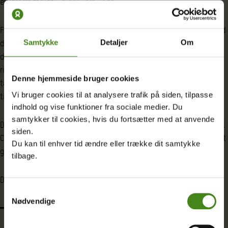
ekstremt farligt,” siger Lars Koch.
Forud for COP29 advarer Oxfam derfor om, at konsekvenserne ved
Samtykke
Detaljer
Om
den globale opvarmning vil fortsætte med at stige, medmindre
de rigeste reducerer deres udledning drastisk. Derudover har de
rige lande en forpligtelse til at kompensere for de klimaskabte
Denne hjemmeside bruger cookies
tab og skader, som landene har været med til at forårsage samt
Vi bruger cookies til at analysere trafik på siden, tilpasse
tilføre ekstra midler til hjælp til klimatilpasning.
indhold og vise funktioner fra sociale medier. Du
samtykker til cookies, hvis du fortsætter med at anvende
Det er vigtigt, at et nyt klimafinansieringsmål, der skal aftales til
siden.
COP’en er tilstrækkeligt stort til at møde behovet hos lande i det
Du kan til enhver tid ændre eller trække dit samtykke
globale syd.
tilbage.
Dette kan f.eks. ske ved at:
Samtykkevalg
Nødvendige
Reducere udledningerne fra de rigeste.
Regeringer – inkl.
den danske regering – bør forbyde eller indføre høj