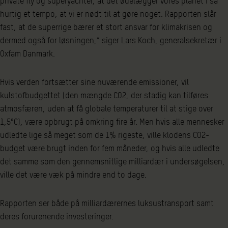
private fly og superyachter, at det ødelægger vores planet i så
hurtig et tempo, at vi er nødt til at gøre noget. Rapporten slår
fast, at de superrige bærer et stort ansvar for klimakrisen og
dermed også for løsningen,” siger Lars Koch, generalsekretær i
Oxfam Danmark.
Hvis verden fortsætter sine nuværende emissioner, vil
kulstofbudgettet (den mængde CO2, der stadig kan tilføres
atmosfæren, uden at få globale temperaturer til at stige over
1,5°C), være opbrugt på omkring fire år. Men hvis alle mennesker
udledte lige så meget som de 1% rigeste, ville klodens CO2-
budget være brugt inden for fem måneder, og hvis alle udledte
det samme som den gennemsnitlige milliardær i undersøgelsen,
ville det være væk på mindre end to dage.
Rapporten ser både på milliardærernes luksustransport samt
deres forurenende investeringer.