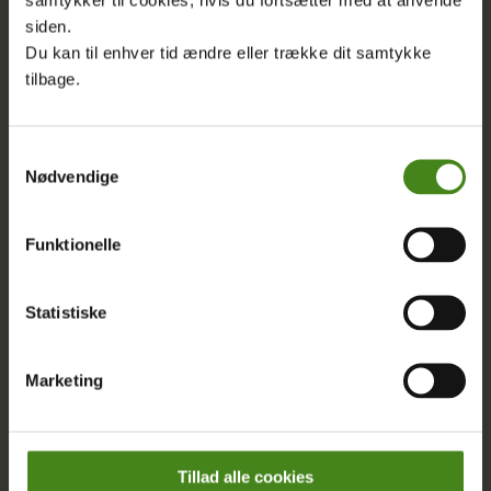
siden.
Du kan til enhver tid ændre eller trække dit samtykke
tilbage.
Samtykkevalg
Nødvendige
Funktionelle
Statistiske
|
06.02.2026
Marketing
E-bog: Den ulige sandhed 2025
DEN ULIGE SANDHED Forstå, hvorfor kløften mellem rig og
Tillad alle cookies
fattig bliver større hvert år Udfyld formularen herunder, og