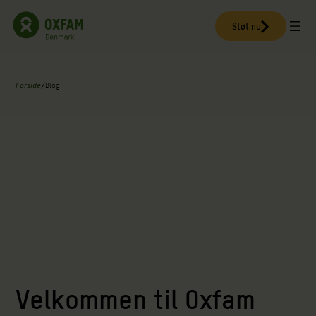
Spring
til
Støt nu
indhold
Forside
/
Blog
Velkommen til Oxfam