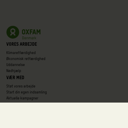
Vores arbejde
Klimaretfærdighed
Økonomisk retfærdighed
Uddannelse
Nødhjælp
Vær med
Støt vores arbejde
Start din egen indsamling
Aktuelle kampagner
Deltag i et arrangement
Støt som virksomhed
Om os
Organisationen