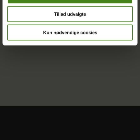
få din gratis e-bog med det samme! Vidste du, at
Tillad udvalgte
milliardærernes formuer i 2024 voksede med 14.500…
LÆS MERE
Kun nødvendige cookies