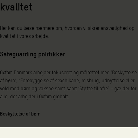
kvalitet
Her kan du læse nærmere om, hvordan vi sikrer ansvarlighed og
kvalitet i vores arbejde.
Safeguarding politikker
Oxfam Danmark arbejder fokuseret og målrettet med ‘Beskyttelse
af børn’, ‘Forebyggelse af sexchikane, misbrug, udnyttelse eller
vold mod børn og voksne samt samt ‘Støtte til ofre’ – gælder for
alle, der arbejder i Oxfam globalt.
Beskyttelse af børn
Læs og hent