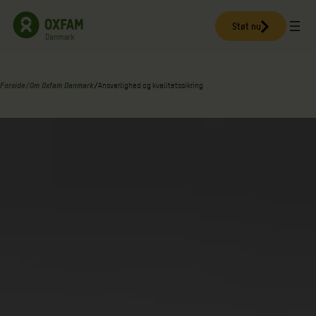
Spring
til
Støt nu
indhold
Forside
/
Om Oxfam Danmark
/
Ansvarlighed og kvalitetssikring