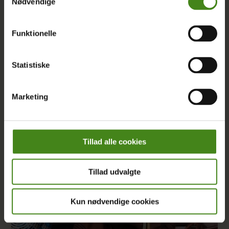
Nødvendige
En overgangsregering er flyttet ind i regeringskontorerne i
Sudan og med den en vilje til at genopbygge landets
Funktionelle
uddannelsessystem.
Statistiske
LÆS MERE
Marketing
Tillad alle cookies
Tillad udvalgte
Kun nødvendige cookies