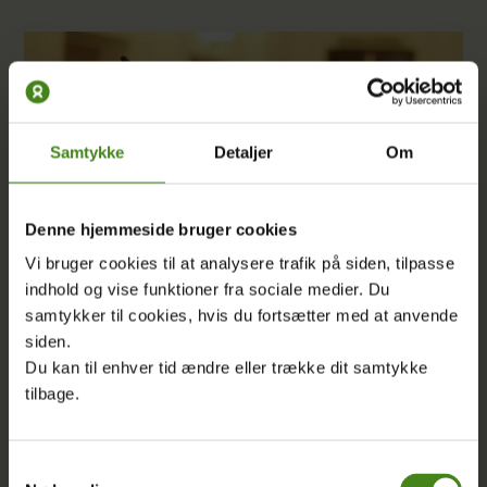
Samtykke
Detaljer
Om
Denne hjemmeside bruger cookies
Vi bruger cookies til at analysere trafik på siden, tilpasse
indhold og vise funktioner fra sociale medier. Du
samtykker til cookies, hvis du fortsætter med at anvende
siden.
Du kan til enhver tid ændre eller trække dit samtykke
ARTIKEL
|
09.03.2021
tilbage.
Nyt håb for skolebørn i Sudan
Samtykkevalg