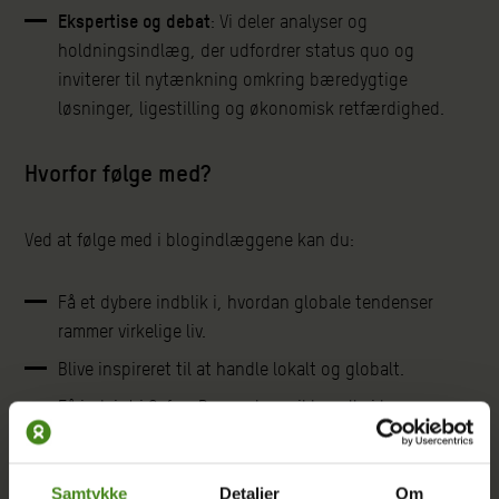
Ekspertise og debat
: Vi deler analyser og
holdningsindlæg, der udfordrer status quo og
inviterer til nytænkning omkring bæredygtige
løsninger, ligestilling og økonomisk retfærdighed.
Hvorfor følge med?
Ved at følge med i blogindlæggene kan du:
Få et dybere indblik i, hvordan globale tendenser
rammer virkelige liv.
Blive inspireret til at handle lokalt og globalt.
Få indsigt i Oxfam Danmarks unikke rolle i kampen
mod ulighed, sammen med vores samarbejdspartnere
verden over.
Samtykke
Detaljer
Om