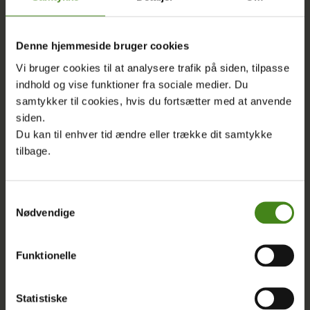
Dyk ned i vores nyeste indlæg nedenfor og bliv en del af
samtalen om en retfærdig og bæredygtig fremtid.
Denne hjemmeside bruger cookies
Vi bruger cookies til at analysere trafik på siden, tilpasse
Seneste indlæg
indhold og vise funktioner fra sociale medier. Du
samtykker til cookies, hvis du fortsætter med at anvende
siden.
Du kan til enhver tid ændre eller trække dit samtykke
tilbage.
Samtykkevalg
Nødvendige
Funktionelle
Statistiske