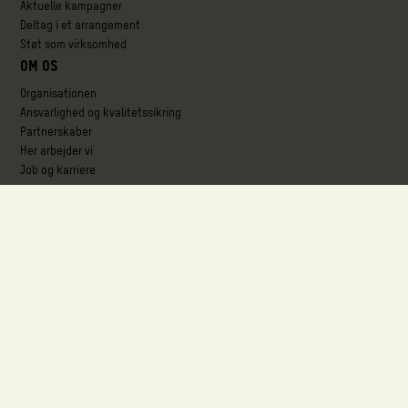
Aktuelle kampagner
Deltag i et arrangement
Støt som virksomhed
Om os
Organisationen
Ansvarlighed og kvalitetssikring
Partnerskaber
Her arbejder vi
Job og karriere
Følg med
Blog
Presse
Publikationer
Projekter