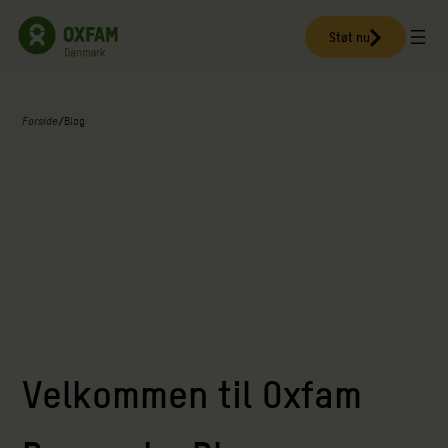
Spring
til
Støt nu
indhold
Forside
/
Blog
Velkommen til Oxfam