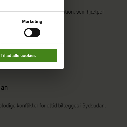
tet sin egen lille organisation, som hjælper
Marketing
Tillad alle cookies
dan
 blodige konflikter for altid bilægges i Sydsudan.