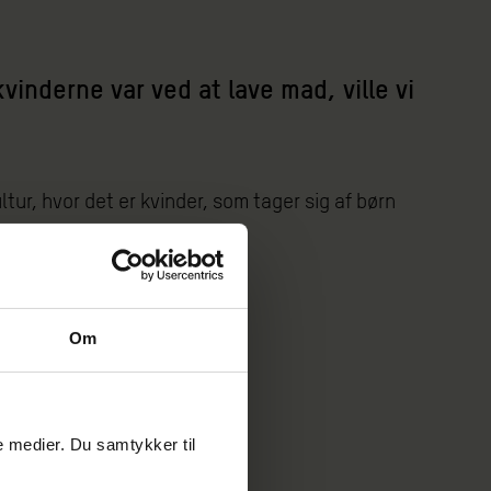
vinderne var ved at lave mad, ville vi
ur, hvor det er kvinder, som tager sig af børn
Om
le medier. Du samtykker til