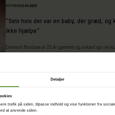
HISTORIE
|
12.04.2023
”Selv hvis der var en baby, der græd, og k
ikke hjælpe”
Clement Bhotosa er 25 år gammel og vokset op i en kult
og husligt arbejde, men alt det vil gør han nu op med.
Detaljer
HISTORIE
|
07.04.2023
ookies
sere trafik på siden, tilpasse indhold og vise funktioner fra socia
Flygtninge kan se sig selv i Emmanuel
med at anvende siden.