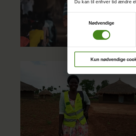
Du kan til enhver tid ændre e
Samtykkevalg
Nødvendige
Kun nødvendige cook