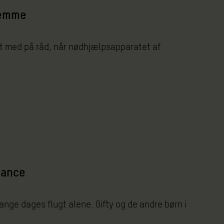
temme
et med på råd, når nødhjælpsapparatet af
hance
ange dages flugt alene. Gifty og de andre børn i