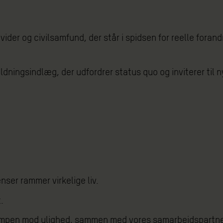
ider og civilsamfund, der står i spidsen for reelle forandr
holdningsindlæg, der udfordrer status quo og inviterer ti
nser rammer virkelige liv.
.
 kampen mod ulighed, sammen med vores samarbejdspartne