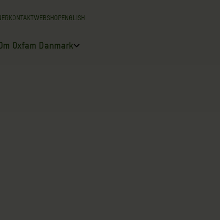
NER
KONTAKT
WEBSHOP
ENGLISH
Om Oxfam Danmark