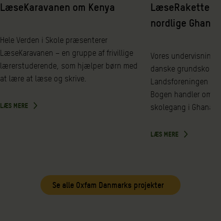
LæseKaravanen om Kenya
LæseRaketten b
nordlige Ghana
Hele Verden i Skole præsenterer
LæseKaravanen – en gruppe af frivillige
Vores undervisningsm
lærerstuderende, som hjælper børn med
danske grundskole i 
at lære at læse og skrive.
Landsforeningen af
Bogen handler om bø
LÆS MERE
skolegang i Ghana.
LÆS MERE
Se alle Oxfam Danmarks projekter