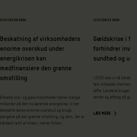
DEBAT
|
03.08.2026
DEBAT
|
28.07.2026
Beskatning af virksomheders
Gældskrise i fat
enorme overskud under
forhindrer inves
energikrisen kan
sundhed og udd
medfinansiere den grønne
omstilling
I 2030 skal vi nå Verdens
fem milliarder mennesker 
løfte. Landene bruger nem
renter og afdrag på gæld 
Enkelte olie- og gasvirksomheder tjener mange
milliarder på den nuværende energikrise. Vi bør
beskatte deres enorme overskud og bruge
LÆS MERE
pengene på den grønne omstilling, og dem, der er
hårdest ramt af krisen, mener Oxfam.