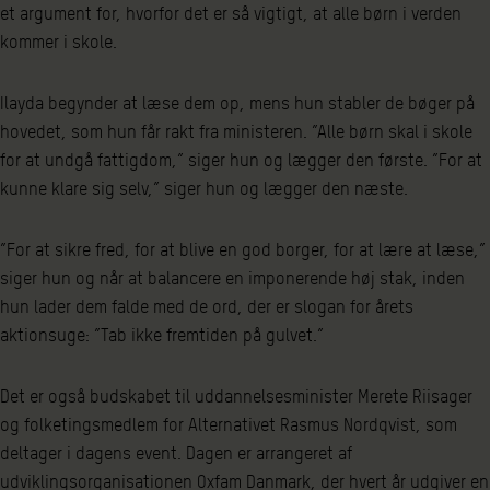
et argument for, hvorfor det er så vigtigt, at alle børn i verden
kommer i skole.
Ilayda begynder at læse dem op, mens hun stabler de bøger på
hovedet, som hun får rakt fra ministeren. ”Alle børn skal i skole
for at undgå fattigdom,” siger hun og lægger den første. ”For at
kunne klare sig selv,” siger hun og lægger den næste.
”For at sikre fred, for at blive en god borger, for at lære at læse,”
siger hun og når at balancere en imponerende høj stak, inden
hun lader dem falde med de ord, der er slogan for årets
aktionsuge: ”Tab ikke fremtiden på gulvet.”
Det er også budskabet til uddannelsesminister Merete Riisager
og folketingsmedlem for Alternativet Rasmus Nordqvist, som
deltager i dagens event. Dagen er arrangeret af
udviklingsorganisationen Oxfam Danmark, der hvert år udgiver en