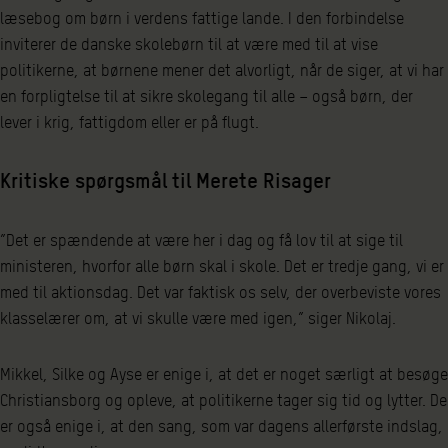
læsebog om børn i verdens fattige lande. I den forbindelse
inviterer de danske skolebørn til at være med til at vise
politikerne, at børnene mener det alvorligt, når de siger, at vi har
en forpligtelse til at sikre skolegang til alle – også børn, der
lever i krig, fattigdom eller er på flugt.
Kritiske spørgsmål til Merete Risager
”Det er spændende at være her i dag og få lov til at sige til
ministeren, hvorfor alle børn skal i skole. Det er tredje gang, vi er
med til aktionsdag. Det var faktisk os selv, der overbeviste vores
klasselærer om, at vi skulle være med igen,” siger Nikolaj.
Mikkel, Silke og Ayse er enige i, at det er noget særligt at besøge
Christiansborg og opleve, at politikerne tager sig tid og lytter. De
er også enige i, at den sang, som var dagens allerførste indslag,