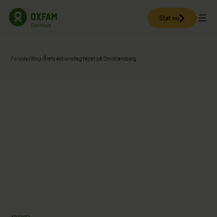
Spring
til
Støt nu
indhold
Forside
/
Blog
/
Årets aktionsdag fejret på Christiansborg