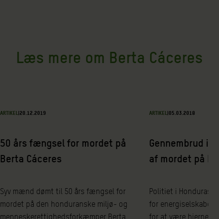
Læs mere om Berta Cáceres
ARTIKEL
|
20.12.2019
ARTIKEL
|
05.03.2018
50 års fængsel for mordet på
Gennembrud i e
Berta Cáceres
af mordet på Be
Syv mænd dømt til 50 års fængsel for
Politiet i Honduras 
mordet på den honduranske miljø- og
for energiselskabet 
menneskerettighedsforkæmper Berta
for at være hjernen 