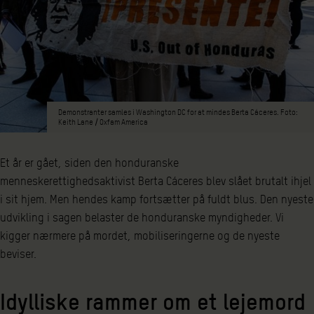
Demonstranter samles i Washington DC for at mindes Berta Cáceres. Foto:
Keith Lane / Oxfam America
Et år er gået, siden den honduranske
menneskerettighedsaktivist Berta Cáceres blev slået brutalt ihjel
i sit hjem. Men hendes kamp fortsætter på fuldt blus. Den nyeste
udvikling i sagen belaster de honduranske myndigheder. Vi
kigger nærmere på mordet, mobiliseringerne og de nyeste
beviser.
Idylliske rammer om et lejemord