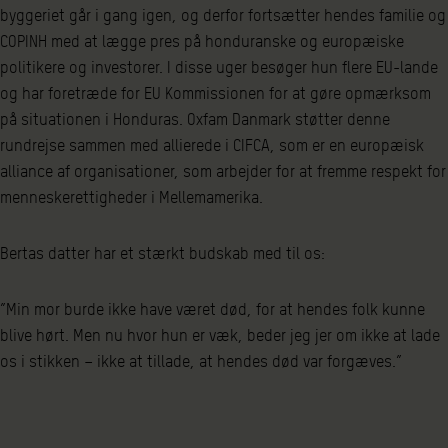
byggeriet går i gang igen, og derfor fortsætter hendes familie og
COPINH med at lægge pres på honduranske og europæiske
politikere og investorer. I disse uger besøger hun flere EU-lande
og har foretræde for EU Kommissionen for at gøre opmærksom
på situationen i Honduras. Oxfam Danmark støtter denne
rundrejse sammen med allierede i CIFCA, som er en europæisk
alliance af organisationer, som arbejder for at fremme respekt for
menneskerettigheder i Mellemamerika.
Bertas datter har et stærkt budskab med til os:
”Min mor burde ikke have været død, for at hendes folk kunne
blive hørt. Men nu hvor hun er væk, beder jeg jer om ikke at lade
os i stikken – ikke at tillade, at hendes død var forgæves.”