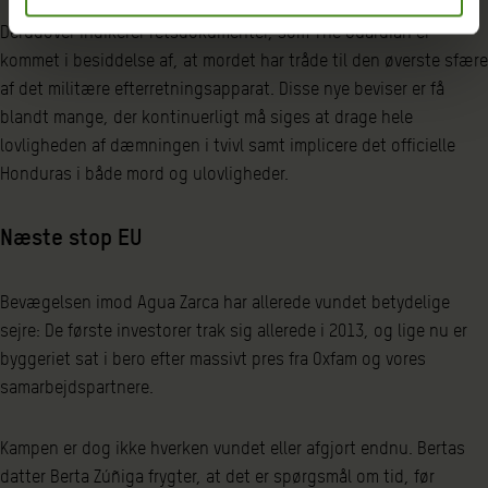
Derudover indikerer retsdokumenter, som The Guardian er
kommet i besiddelse af, at mordet har tråde til den øverste sfære
af det militære efterretningsapparat. Disse nye beviser er få
blandt mange, der kontinuerligt må siges at drage hele
lovligheden af dæmningen i tvivl samt implicere det officielle
Honduras i både mord og ulovligheder.
Næste stop EU
Bevægelsen imod Agua Zarca har allerede vundet betydelige
sejre: De første investorer trak sig allerede i 2013, og lige nu er
byggeriet sat i bero efter massivt pres fra Oxfam og vores
samarbejdspartnere.
Kampen er dog ikke hverken vundet eller afgjort endnu. Bertas
datter Berta Zúñiga frygter, at det er spørgsmål om tid, før