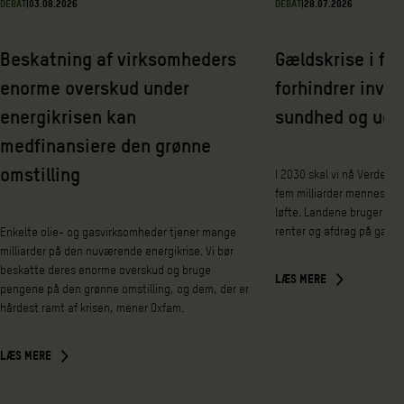
DEBAT
|
03.08.2026
DEBAT
|
28.07.2026
Beskatning af virksomheders
Gældskrise i fat
enorme overskud under
forhindrer inves
energikrisen kan
sundhed og udd
medfinansiere den grønne
omstilling
I 2030 skal vi nå Verdens
fem milliarder mennesker 
løfte. Landene bruger nem
renter og afdrag på gæld 
Enkelte olie- og gasvirksomheder tjener mange
milliarder på den nuværende energikrise. Vi bør
beskatte deres enorme overskud og bruge
LÆS MERE
pengene på den grønne omstilling, og dem, der er
hårdest ramt af krisen, mener Oxfam.
LÆS MERE