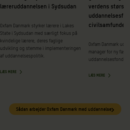
læreruddannelsen i Sydsudan
verdens største
uddannelsesfon
civilsamfundet
Oxfam Danmark styrker lærere i Lakes
State i Sydsudan med særligt fokus på
kvindelige lærere, deres faglige
Oxfam Danmark udpe
udvikling og stemme i implementeringen
manager for ny fase 
af uddannelsespolitik.
uddannelsesfond for
LÆS MERE
LÆS MERE
Sådan arbejder Oxfam Danmark med uddannelse