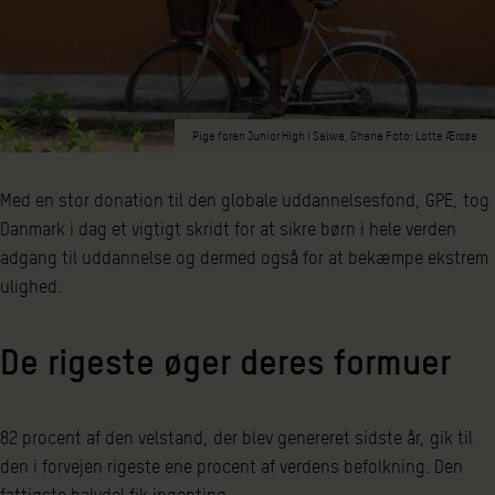
Pige foran Junior High i Salwa, Ghana Foto: Lotte Ærsøe
Med en stor donation til den globale uddannelsesfond, GPE, tog
Danmark i dag et vigtigt skridt for at sikre børn i hele verden
adgang til uddannelse og dermed også for at bekæmpe ekstrem
ulighed.
De rigeste øger deres formuer
82 procent af den velstand, der blev genereret sidste år, gik til
den i forvejen rigeste ene procent af verdens befolkning. Den
fattigste halvdel fik ingenting.