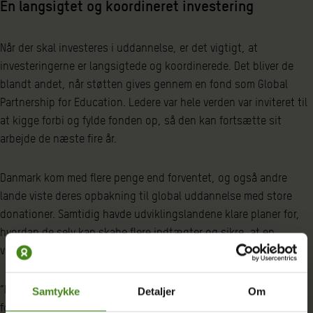
En langsigtet og koordineret investering
Når der skal investeres i uddannelse, er det vigtigt, at
investeringerne er langsigtede og koordinerede. Det bliver de
blandt andet, når støtten gives gennem en fond som Global
Partnership for Education. Ledere var hele verden var inviteret til
at kigge forbi og fylde fonden op, så den kan fortsætte sit
arbejde de næste fire år.
Danmark kom med flere penge end forventet, og også andre
lande viste deres opbakning til global uddannelse med store
donationer. Samtidig havde udviklingslandene klare planer for,
hvordan de selv kan skabe flere indtægter og sikre, at en
væsentlig andel afsættes til uddannelse.
“Det gør mig glad og stolt at se verdenssamfundet stå sammen
Samtykke
Detaljer
Om
for at sikre uddannelse til alle og for at bekæmpe ekstrem