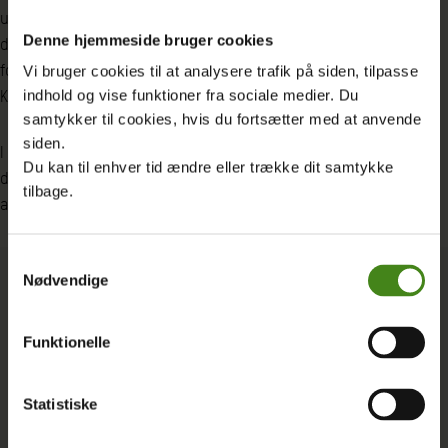
ulighed. Uddannelse er lig med håb, og på grund af de penge,
Denne hjemmeside bruger cookies
der i dag er blevet givet til GPE, vil helt nye muligheder åbne sig
for millioner af drenge og piger i verdens fattigste lande,” siger
Vi bruger cookies til at analysere trafik på siden, tilpasse
Kira Boe.
indhold og vise funktioner fra sociale medier. Du
samtykker til cookies, hvis du fortsætter med at anvende
siden.
I alt blev der givet knap 14 milliarder kroner til fonden, som
Du kan til enhver tid ændre eller trække dit samtykke
dermed kan yde et væsentligt bidrag til at sikre uddannelse til
tilbage.
alle de næste år.
Samtykkevalg
Nødvendige
Funktionelle
Statistiske