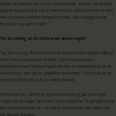
Basalt set handler det om en masse penge, som en lille gruppe
stjæler fra alle andre. Det er mere end en milliard kroner om året.
Hvis de penge kommer tilbage til staten, kan vi bygge skoler,
hospitaler og veje for dem.”
Tror du virkelig, at din historie kan ændre noget?
”Ja, det tror jeg. Mine historier har blandt andet tidligere fået et
stort firma til at fyre sin direktør, og mine afsløringer i
forbindelse med Panama Papers har ført til nedsættelsen af en
kommission, der lige nu afdækker problemet – blandt andet er
der store bøder på vej til en række firmaer.
Politikerne her i landet er opportunistiske og gør som regel
noget ved de sager, der bliver store i medierne. Til gengæld skal
der opmærksomhed til – de slår jo ikke frivilligt den høne ihjel,
der lægger guldæg … ”