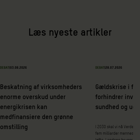
Læs nyeste artikler
DEBAT
|
03.08.2026
DEBAT
|
28.07.2026
Beskatning af virksomheders
Gældskrise i fat
enorme overskud under
forhindrer inves
energikrisen kan
sundhed og udd
medfinansiere den grønne
omstilling
I 2030 skal vi nå Verdens
fem milliarder mennesker 
løfte. Landene bruger nem