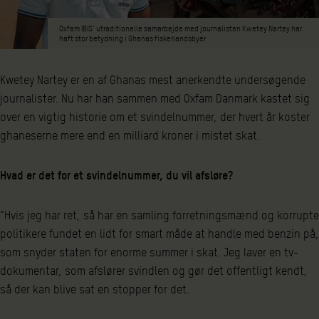
Oxfam IBIS’ utraditionelle samarbejde med journalisten Kwetey Nartey har
haft stor betydning i Ghanas fiskerlandsbyer
Kwetey Nartey er en af Ghanas mest anerkendte undersøgende
journalister. Nu har han sammen med Oxfam Danmark kastet sig
over en vigtig historie om et svindelnummer, der hvert år koster
ghaneserne mere end en milliard kroner i mistet skat.
Hvad er det for et svindelnummer, du vil afsløre?
”Hvis jeg har ret, så har en samling forretningsmænd og korrupte
politikere fundet en lidt for smart måde at handle med benzin på,
som snyder staten for enorme summer i skat. Jeg laver en tv-
dokumentar, som afslører svindlen og gør det offentligt kendt,
så der kan blive sat en stopper for det.