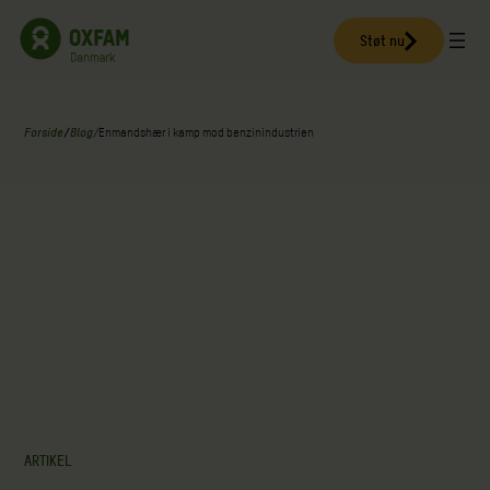
Spring
til
Støt nu
indhold
Forside
/
Blog
/
Enmandshær i kamp mod benzinindustrien
ARTIKEL