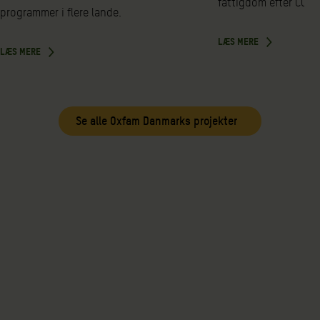
fattigdom efter COVI
programmer i flere lande.
LÆS MERE
LÆS MERE
Se alle Oxfam Danmarks projekter