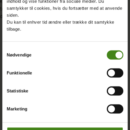
kæmpe sag, og efterfølgende lavede politiet en stor aktion og
indhold og vise funktioner fra sociale medier. Du
samtykker til cookies, hvis du fortsætter med at anvende
tog kontrollen med minen tilbage. Det er jeg virkelig stolt af, for
siden.
det betyder, at pengene nu bliver i Ghana, hvor de hører til.”
Du kan til enhver tid ændre eller trække dit samtykke
tilbage.
Samtykkevalg
Nødvendige
Funktionelle
Statistiske
Marketing