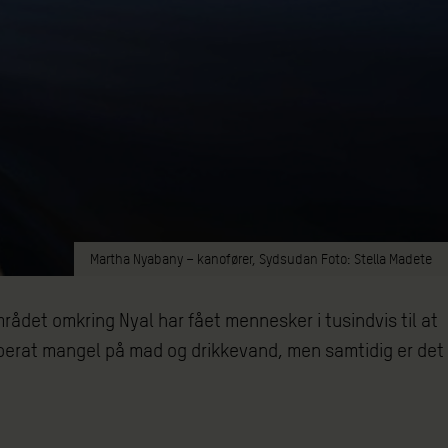
Martha Nyabany – kanofører, Sydsudan Foto: Stella Madete
ådet omkring Nyal har fået mennesker i tusindvis til at
esperat mangel på mad og drikkevand, men samtidig er det