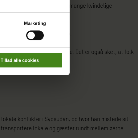
fter at ro en kano. Men der er mange kvindelige
Marketing
esker, der har brug for hjælp.
. Men folk er meget tålmodige. Det er også sket, at folk
Tillad alle cookies
 lokale konflikter i Sydsudan, og hvor han mistede sit
og transportere lokale og gæster rundt mellem øerne