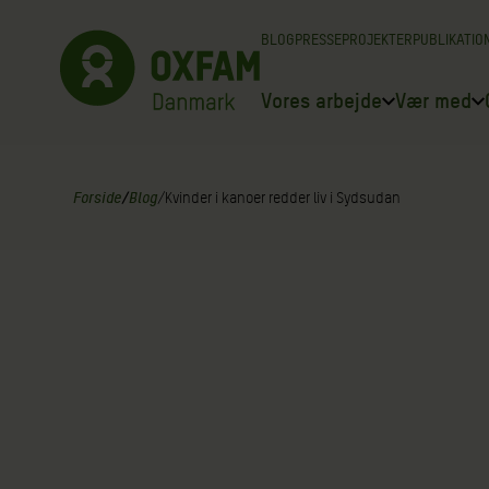
Spring
BLOG
PRESSE
PROJEKTER
PUBLIKATIO
til
indhold
Vores arbejde
Vær med
Forside
/
Blog
/
Kvinder i kanoer redder liv i Sydsudan