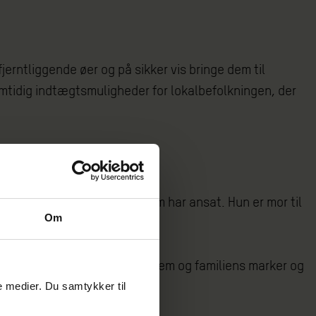
jerntliggende øer og på sikker vis bringe dem til
amtidig indtægtsmuligheder for lokalbefolkningen, der
er en af de kanoførere, Oxfam har ansat. Hun er mor til
Om
et sin egen kano mellem sit hjem og familiens marker og
le medier. Du samtykker til