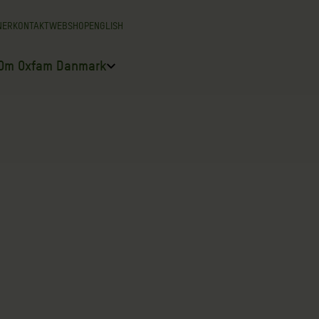
NER
KONTAKT
WEBSHOP
ENGLISH
Om Oxfam Danmark