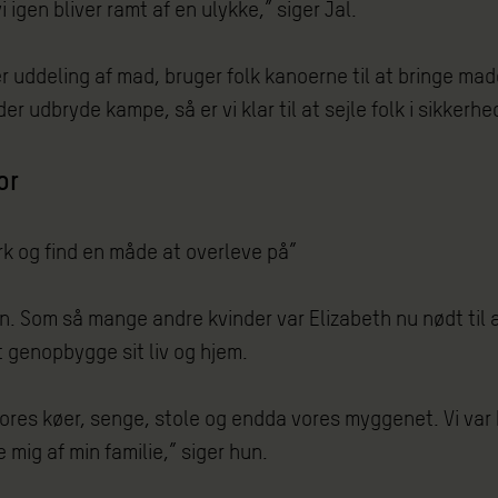
i igen bliver ramt af en ulykke,” siger Jal.
 uddeling af mad, bruger folk kanoerne til at bringe made
er udbryde kampe, så er vi klar til at sejle folk i sikkerhe
or
ærk og find en måde at overleve på”
en. Som så mange andre kvinder var Elizabeth nu nødt til 
 genopbygge sit liv og hjem.
ores køer, senge, stole og endda vores myggenet. Vi var 
e mig af min familie,” siger hun.