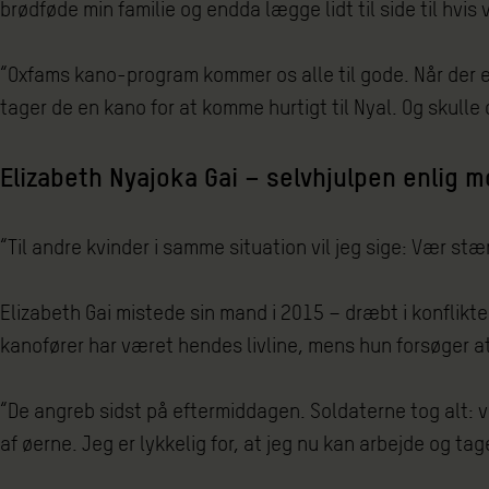
brødføde min familie og endda lægge lidt til side til hvis v
“Oxfams kano-program kommer os alle til gode. Når der er
tager de en kano for at komme hurtigt til Nyal. Og skulle d
Elizabeth Nyajoka Gai – selvhjulpen enlig m
“Til andre kvinder i samme situation vil jeg sige: Vær st
Elizabeth Gai mistede sin mand i 2015 – dræbt i konflikt
kanofører har været hendes livline, mens hun forsøger at
“De angreb sidst på eftermiddagen. Soldaterne tog alt: v
af øerne. Jeg er lykkelig for, at jeg nu kan arbejde og tag