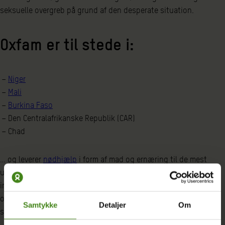
seksuelle overgreb på grund af den desperate situation.
Oxfam er til stede i:
Niger
Mali
Burkina Faso
Den Centralafrikanske Republik (CAR)
Chad
… og leverer
nødhjælp
i form af mad og ernæring til de mest
udsatte. Samtidig arbejder Oxfam langsigtet med at skabe
indkomstgenerende aktiviteter, forbedre adgangen til rent vand
og øge beskyttelsen af udsatte grupper, som vi ved er særligt
Samtykke
Detaljer
Om
sårbare for overgreb når der er mangel på mad i samfundet.