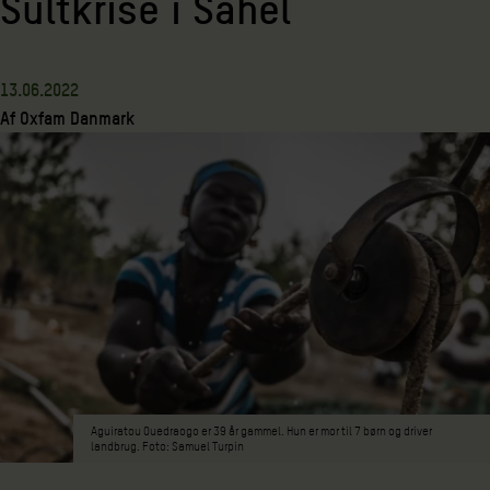
Sultkrise i Sahel
13.06.2022
Af
Oxfam Danmark
Aguiratou Ouedraogo er 39 år gammel. Hun er mor til 7 børn og driver
landbrug. Foto: Samuel Turpin