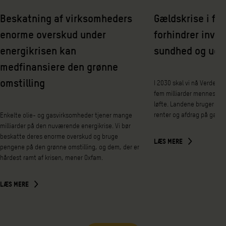
Beskatning af virksomheders
Gældskrise i fat
enorme overskud under
forhindrer inves
energikrisen kan
sundhed og udd
medfinansiere den grønne
omstilling
I 2030 skal vi nå Verdens
fem milliarder mennesker 
løfte. Landene bruger nem
renter og afdrag på gæld 
Enkelte olie- og gasvirksomheder tjener mange
milliarder på den nuværende energikrise. Vi bør
beskatte deres enorme overskud og bruge
LÆS MERE
pengene på den grønne omstilling, og dem, der er
hårdest ramt af krisen, mener Oxfam.
LÆS MERE