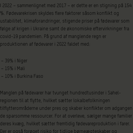
I 2022 – sammenlignet med 2017 – er dette er en stigning på 154
%. Fødevarekrisen skyldes flere faktorer såsom konflikt og
ustabilitet, klimaforandringer, stigende priser på fødevarer som
følge af krigen i Ukraine samt de økonomiske eftervirkninger fra
covid-19 pandemien. På grund af manglende regn er
produktionen af fødevarer i 2022 faldet med:
39% i Niger
15% i Mali
10% i Burkina Faso
Manglen på fødevarer har tvunget hundredtusinder i Sahel-
regionen til at flytte, hvilket sætter lokalbefolkningen
tilflytterområderne under pres og skaber konflikter om adgangen
de sparsomme ressourcer. For at overleve, sælger mange familier
deres kvæg, hvilket sætter fremtidig fødevareproduktion i farer.
Der er også forøget risiko for tidlige børneægteskaber og