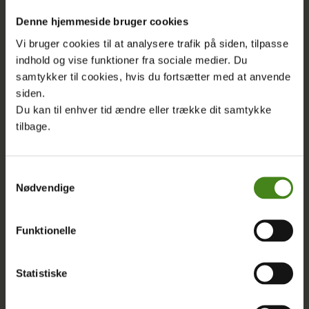
Denne hjemmeside bruger cookies
Vi bruger cookies til at analysere trafik på siden, tilpasse
indhold og vise funktioner fra sociale medier. Du
samtykker til cookies, hvis du fortsætter med at anvende
siden.
Du kan til enhver tid ændre eller trække dit samtykke
tilbage.
SÅDAN KAN DU
STØTTE
OXFAM
Samtykkevalg
Nødvendige
DANMARKS ARBEJDE
Funktionelle
Du kan engagere dig i Oxfam og støtte
Statistiske
vores arbejde på flere forskellige måder.