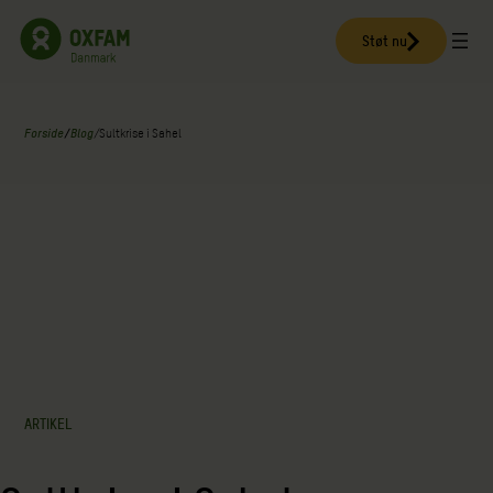
Spring
til
Støt nu
indhold
Forside
/
Blog
/
Sultkrise i Sahel
ARTIKEL