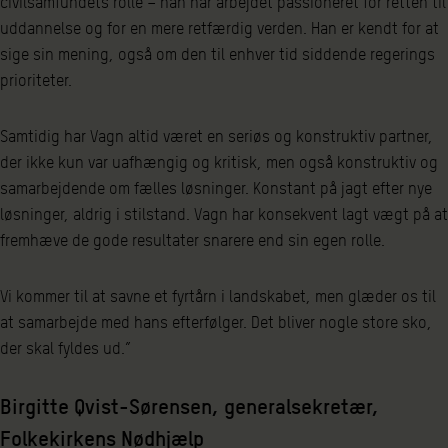
civilsamfundets rolle – han har arbejdet passioneret for retten til
uddannelse og for en mere retfærdig verden. Han er kendt for at
sige sin mening, også om den til enhver tid siddende regerings
prioriteter.
Samtidig har Vagn altid været en seriøs og konstruktiv partner,
der ikke kun var uafhængig og kritisk, men også konstruktiv og
samarbejdende om fælles løsninger. Konstant på jagt efter nye
løsninger, aldrig i stilstand. Vagn har konsekvent lagt vægt på at
fremhæve de gode resultater snarere end sin egen rolle.
Vi kommer til at savne et fyrtårn i landskabet, men glæder os til
at samarbejde med hans efterfølger. Det bliver nogle store sko,
der skal fyldes ud.”
Birgitte Qvist-Sørensen, generalsekretær,
Folkekirkens Nødhjælp