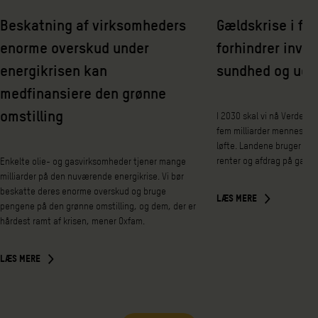
Beskatning af virksomheders
Gældskrise i fat
enorme overskud under
forhindrer inves
energikrisen kan
sundhed og udd
medfinansiere den grønne
omstilling
I 2030 skal vi nå Verdens
fem milliarder mennesker 
løfte. Landene bruger nem
renter og afdrag på gæld 
Enkelte olie- og gasvirksomheder tjener mange
milliarder på den nuværende energikrise. Vi bør
beskatte deres enorme overskud og bruge
LÆS MERE
pengene på den grønne omstilling, og dem, der er
hårdest ramt af krisen, mener Oxfam.
LÆS MERE