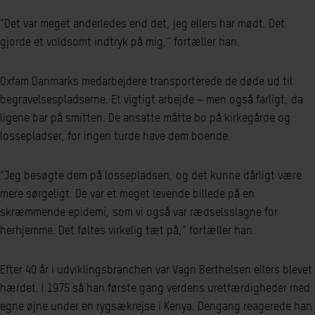
”Det var meget anderledes end det, jeg ellers har mødt. Det
gjorde et voldsomt indtryk på mig,” fortæller han.
Oxfam Danmarks medarbejdere transporterede de døde ud til
begravelsespladserne. Et vigtigt arbejde – men også farligt, da
ligene bar på smitten. De ansatte måtte bo på kirkegårde og
lossepladser, for ingen turde have dem boende.
”Jeg besøgte dem på lossepladsen, og det kunne dårligt være
mere sørgeligt. De var et meget levende billede på en
skræmmende epidemi, som vi også var rædselsslagne for
herhjemme. Det føltes virkelig tæt på,” fortæller han.
Efter 40 år i udviklingsbranchen var Vagn Berthelsen ellers blevet
hærdet. I 1975 så han første gang verdens uretfærdigheder med
egne øjne under en rygsækrejse i Kenya. Dengang reagerede han