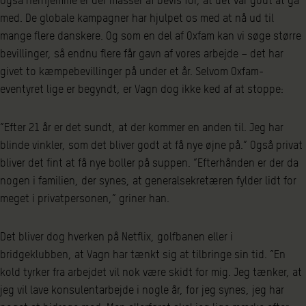
Også herhjemme er der masser af bevis for, at det var godt at gå
med. De globale kampagner har hjulpet os med at nå ud til
mange flere danskere. Og som en del af Oxfam kan vi søge større
bevillinger, så endnu flere får gavn af vores arbejde – det har
givet to kæmpebevillinger på under et år. Selvom Oxfam-
eventyret lige er begyndt, er Vagn dog ikke ked af at stoppe:
”Efter 21 år er det sundt, at der kommer en anden til. Jeg har
blinde vinkler, som det bliver godt at få nye øjne på.” Også privat
bliver det fint at få nye boller på suppen. ”Efterhånden er der da
nogen i familien, der synes, at generalsekretæren fylder lidt for
meget i privatpersonen,” griner han.
Det bliver dog hverken på Netflix, golfbanen eller i
bridgeklubben, at Vagn har tænkt sig at tilbringe sin tid. ”En
kold tyrker fra arbejdet vil nok være skidt for mig. Jeg tænker, at
jeg vil lave konsulentarbejde i nogle år, for jeg synes, jeg har