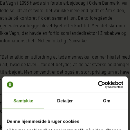
Da Vagn i 1996 havde sin første arbejdsdag i Oxfam Danmark, var
ledelse lidt af et fyord. Det var ikke mere end godt et årti siden,
at alle på kontoret fik det samme i løn. De to foregående
generaler var begge blevet fyret efter kort tid. Men det skræmte
ikke Vagn, der havde en fortid som landedirektør i Zimbabwe og
informationschef i Mellemfolkeligt Samvirke.
”Det er altid en udfordring at lede mennesker, der har hjertet med
i alt, hvad de laver – for det betyder, at de har stærke holdninger
til arbejdet. Men omvendt er det også et stort privilegium at have
så engagerede medarbejdere,” siger Vagn Berthelsen.
”Selvfølgelig er det mit job at sætte en retning. Men jeg har
Samtykke
Detaljer
Om
forsøgt at være lydhør og gjort det med respekt for
organisationens sjæl.”
Denne hjemmeside bruger cookies
Magt til Syd