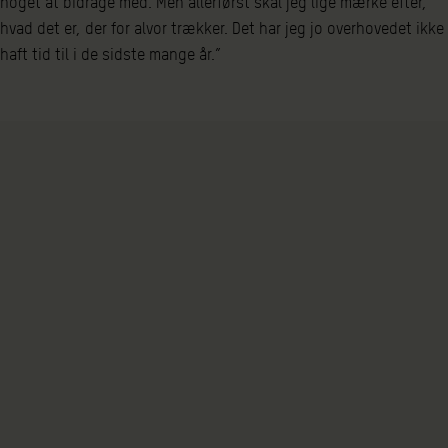
noget at bidrage med. Men allerførst skal jeg lige mærke efter,
hvad det er, der for alvor trækker. Det har jeg jo overhovedet ikke
haft tid til i de sidste mange år.”