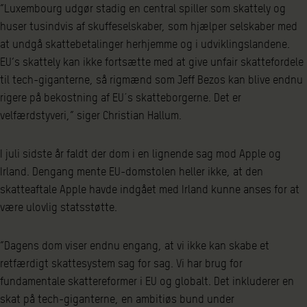
”Luxembourg udgør stadig en central spiller som skattely og
huser tusindvis af skuffeselskaber, som hjælper selskaber med
at undgå skattebetalinger herhjemme og i udviklingslandene.
EU’s skattely kan ikke fortsætte med at give unfair skattefordele
til tech-giganterne, så rigmænd som Jeff Bezos kan blive endnu
rigere på bekostning af EU´s skatteborgerne. Det er
velfærdstyveri,” siger Christian Hallum.
I juli sidste år faldt der dom i en lignende sag mod Apple og
Irland. Dengang mente EU-domstolen heller ikke, at den
skatteaftale Apple havde indgået med Irland kunne anses for at
være ulovlig statsstøtte.
”Dagens dom viser endnu engang, at vi ikke kan skabe et
retfærdigt skattesystem sag for sag. Vi har brug for
fundamentale skattereformer i EU og globalt. Det inkluderer en
skat på tech-giganterne, en ambitiøs bund under