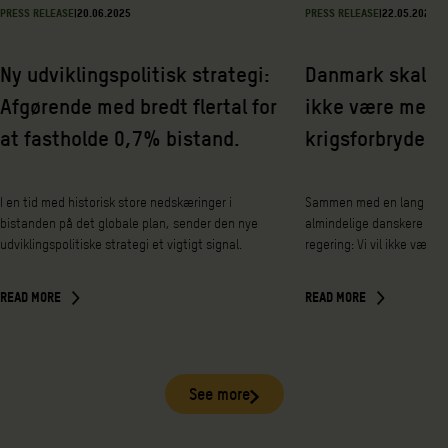
PRESS RELEASE
|
20.06.2025
PRESS RELEASE
|
22.05.2025
Ny udviklingspolitisk strategi:
Danmark skal sig
Afgørende med bredt flertal for
ikke være medsk
at fastholde 0,7% bistand.
krigsforbrydelse
I en tid med historisk store nedskæringer i
Sammen med en lang rækk
bistanden på det globale plan, sender den nye
almindelige danskere siger
udviklingspolitiske strategi et vigtigt signal.
regering: Vi vil ikke være
READ MORE
READ MORE
See more