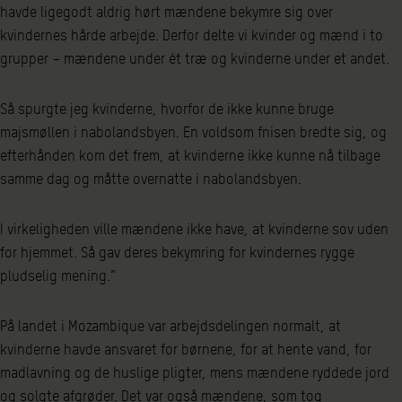
havde ligegodt aldrig hørt mændene bekymre sig over
kvindernes hårde arbejde. Derfor delte vi kvinder og mænd i to
grupper – mændene under ét træ og kvinderne under et andet.
Så spurgte jeg kvinderne, hvorfor de ikke kunne bruge
majsmøllen i nabolandsbyen. En voldsom fnisen bredte sig, og
efterhånden kom det frem, at kvinderne ikke kunne nå tilbage
samme dag og måtte overnatte i nabolandsbyen.
I virkeligheden ville mændene ikke have, at kvinderne sov uden
for hjemmet. Så gav deres bekymring for kvindernes rygge
pludselig mening.”
På landet i Mozambique var arbejdsdelingen normalt, at
kvinderne havde ansvaret for børnene, for at hente vand, for
madlavning og de huslige pligter, mens mændene ryddede jord
og solgte afgrøder. Det var også mændene, som tog