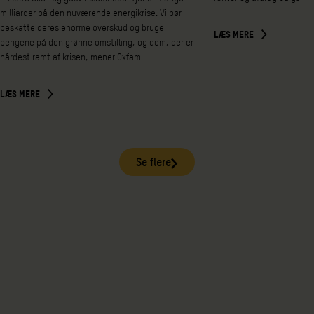
milliarder på den nuværende energikrise. Vi bør
beskatte deres enorme overskud og bruge
LÆS MERE
pengene på den grønne omstilling, og dem, der er
hårdest ramt af krisen, mener Oxfam.
LÆS MERE
Se flere