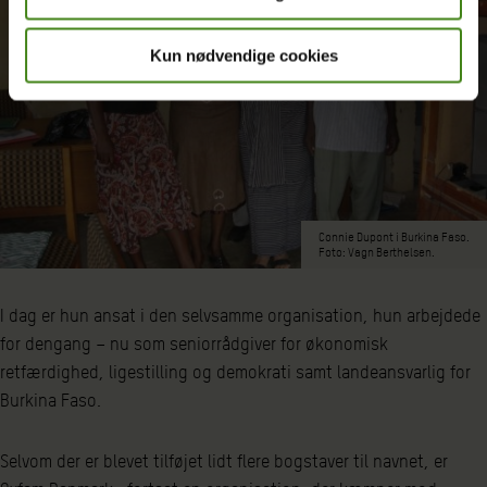
Kun nødvendige cookies
Connie Dupont i Burkina Faso.
Foto: Vagn Berthelsen.
I dag er hun ansat i den selvsamme organisation, hun arbejdede
for dengang – nu som seniorrådgiver for økonomisk
retfærdighed, ligestilling og demokrati samt landeansvarlig for
Burkina Faso.
Selvom der er blevet tilføjet lidt flere bogstaver til navnet, er