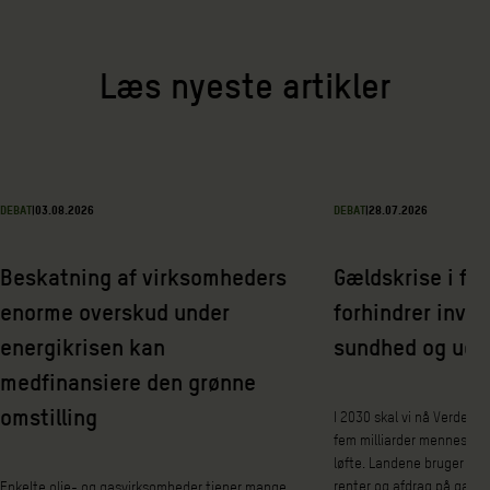
Læs nyeste artikler
DEBAT
|
03.08.2026
DEBAT
|
28.07.2026
Beskatning af virksomheders
Gældskrise i fat
enorme overskud under
forhindrer inves
energikrisen kan
sundhed og udd
medfinansiere den grønne
omstilling
I 2030 skal vi nå Verdens
fem milliarder mennesker 
løfte. Landene bruger nem
renter og afdrag på gæld 
Enkelte olie- og gasvirksomheder tjener mange