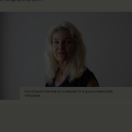
Connie Dupont har hele sit liv arbejdet for at give civilsamfundet
indflydelse.