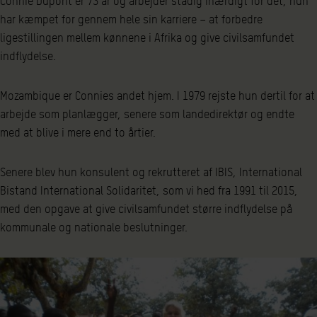
Connie Dupont er 73 år og arbejder stadig ihærdigt for det, hun
har kæmpet for gennem hele sin karriere – at forbedre
ligestillingen mellem kønnene i Afrika og give civilsamfundet
indflydelse.
Mozambique er Connies andet hjem. I 1979 rejste hun dertil for at
arbejde som planlægger, senere som landedirektør og endte
med at blive i mere end to årtier.
Senere blev hun konsulent og rekrutteret af IBIS, International
Bistand International Solidaritet, som vi hed fra 1991 til 2015,
med den opgave at give civilsamfundet større indflydelse på
kommunale og nationale beslutninger.