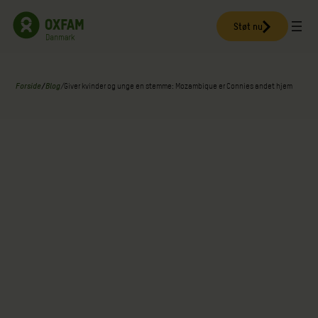
Spring
til
Støt nu
indhold
Forside
/
Blog
/
Giver kvinder og unge en stemme: Mozambique er Connies andet hjem