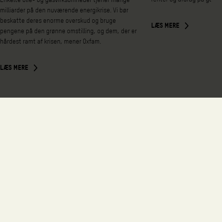
milliarder på den nuværende energikrise. Vi bør
beskatte deres enorme overskud og bruge
LÆS MERE
pengene på den grønne omstilling, og dem, der er
hårdest ramt af krisen, mener Oxfam.
LÆS MERE
Se flere