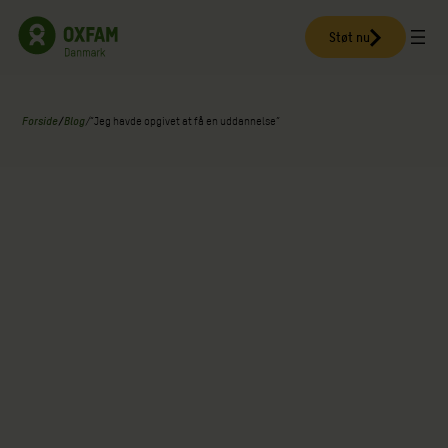
Spring
til
Støt nu
indhold
Forside
/
Blog
/
“Jeg havde opgivet at få en uddannelse”