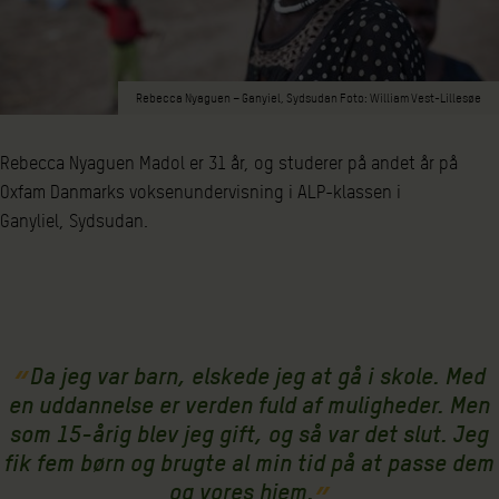
Rebecca Nyaguen – Ganyiel, Sydsudan Foto: William Vest-Lillesøe
Rebecca Nyaguen Madol er 31 år, og studerer på andet år på
Oxfam Danmarks voksenundervisning i ALP-klassen i
Ganyliel, Sydsudan.
Da jeg var barn, elskede jeg at gå i skole. Med
en uddannelse er verden fuld af muligheder. Men
som 15-årig blev jeg gift, og så var det slut. Jeg
fik fem børn og brugte al min tid på at passe dem
og vores hjem.