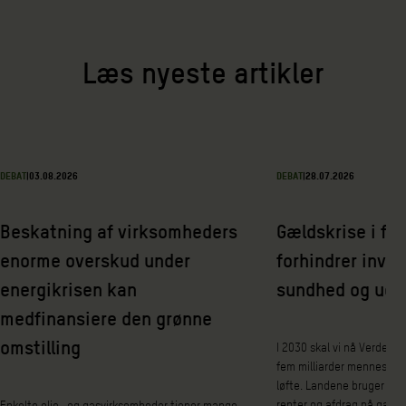
Læs nyeste artikler
DEBAT
|
03.08.2026
DEBAT
|
28.07.2026
Beskatning af virksomheders
Gældskrise i fat
enorme overskud under
forhindrer inves
energikrisen kan
sundhed og udd
medfinansiere den grønne
omstilling
I 2030 skal vi nå Verdens
fem milliarder mennesker 
løfte. Landene bruger nem
renter og afdrag på gæld 
Enkelte olie- og gasvirksomheder tjener mange