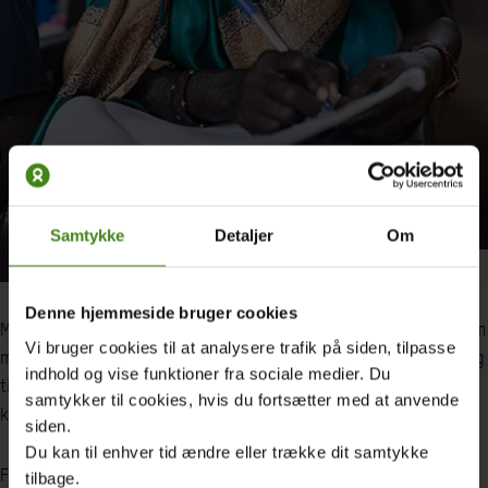
Samtykke
Detaljer
Om
Rebecca Nyaguen Madol – Ganyiel, Sydsudan Foto: William Vest-Lillesøe
Denne hjemmeside bruger cookies
Men da Oxfam Danmark startede ALP-klasserne, hvor voksne som
Vi bruger cookies til at analysere trafik på siden, tilpasse
mig kan gå, snakkede jeg med min mand, og han opfordrede mig
indhold og vise funktioner fra sociale medier. Du
til at begynde igen. Han kunne se, hvordan de uddannede
samtykker til cookies, hvis du fortsætter med at anvende
kvinder hjalp til i byen.
siden.
Du kan til enhver tid ændre eller trække dit samtykke
For to år siden startede jeg i skole igen. Jeg var 29 år og kunne
tilbage.