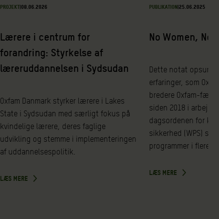
PROJEKT
|
08.06.2026
PUBLIKATION
|
25.06.2025
Lærere i centrum for
No Women, No 
forandring: Styrkelse af
læreruddannelsen i Sydsudan
Dette notat opsumme
erfaringer, som Oxf
bredere Oxfam-fælles
Oxfam Danmark styrker lærere i Lakes
siden 2018 i arbejde
State i Sydsudan med særligt fokus på
dagsordenen for kvin
kvindelige lærere, deres faglige
sikkerhed (WPS) sam
udvikling og stemme i implementeringen
programmer i flere la
af uddannelsespolitik.
LÆS MERE
LÆS MERE