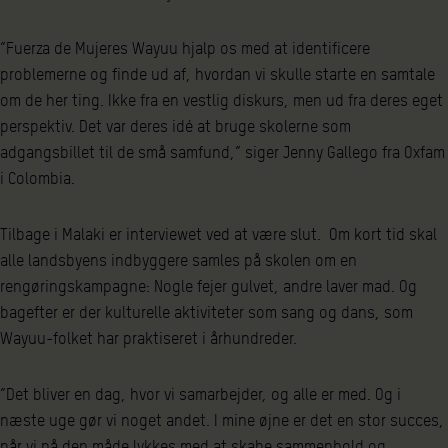
”Fuerza de Mujeres Wayuu hjalp os med at identificere
problemerne og finde ud af, hvordan vi skulle starte en samtale
om de her ting. Ikke fra en vestlig diskurs, men ud fra deres eget
perspektiv. Det var deres idé at bruge skolerne som
adgangsbillet til de små samfund,” siger Jenny Gallego fra Oxfam
i Colombia.
Tilbage i Malaki er interviewet ved at være slut. Om kort tid skal
alle landsbyens indbyggere samles på skolen om en
rengøringskampagne: Nogle fejer gulvet, andre laver mad. Og
bagefter er der kulturelle aktiviteter som sang og dans, som
Wayuu-folket har praktiseret i århundreder.
”Det bliver en dag, hvor vi samarbejder, og alle er med. Og i
næste uge gør vi noget andet. I mine øjne er det en stor succes,
når vi på den måde lykkes med at skabe sammenhold og