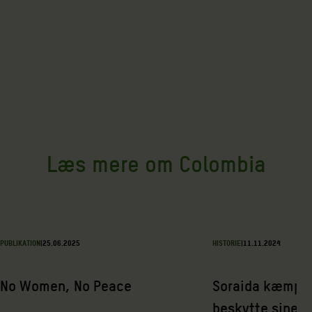
Læs mere om Colombia
PUBLIKATION
|
25.06.2025
HISTORIE
|
11.11.2024
No Women, No Peace
Soraida kæmper 
beskytte sine f