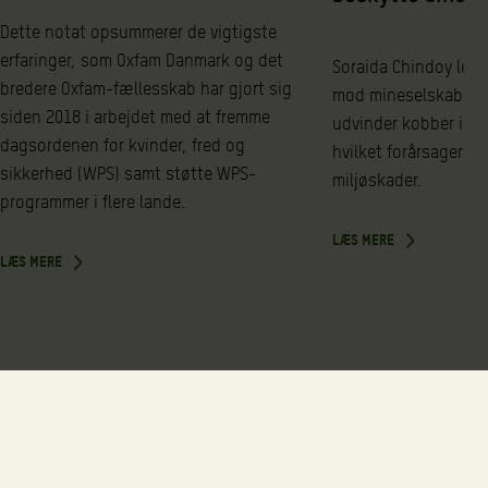
Dette notat opsummerer de vigtigste
erfaringer, som Oxfam Danmark og det
Soraida Chindoy lede
bredere Oxfam-fællesskab har gjort sig
mod mineselskabet L
siden 2018 i arbejdet med at fremme
udvinder kobber i A
dagsordenen for kvinder, fred og
hvilket forårsager m
sikkerhed (WPS) samt støtte WPS-
miljøskader.
programmer i flere lande.
LÆS MERE
LÆS MERE