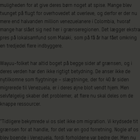
muligheden for at give deres børn noget at spise. Mange blev
tvunget på flugt for overhovedet at overleve, og derfor er der nu
mere end halvanden million venezuelanere i Colombia, hvoraf
mange har slået sig ned her i grænseregionen. Det lægger ekstra
pres på lokalsamfund som Malaki, som på få år har fået omkring
en tredjedel flere indbyggere.
Wayuu-folket har altid boget på begge sider af grænsen, og i
deres verden har den ikke rigtigt betydning. De anser ikke de
nytilkomne som flygtninge – slægtninge, der for 40 år siden
migrerede til Venezuela, er i deres øjne blot vendt hjem. Men
selvfølgelig skaber det problemer, at flere nu skal deles om de
knappe ressourcer.
”Tidligere bekymrede vi os slet ikke om migration. Vi krydsede tit
grænsen for at handle, for det var en god forretning. Nogle af os
blev boende i Venezuela, fordi forholdene var bedre der. Men nu