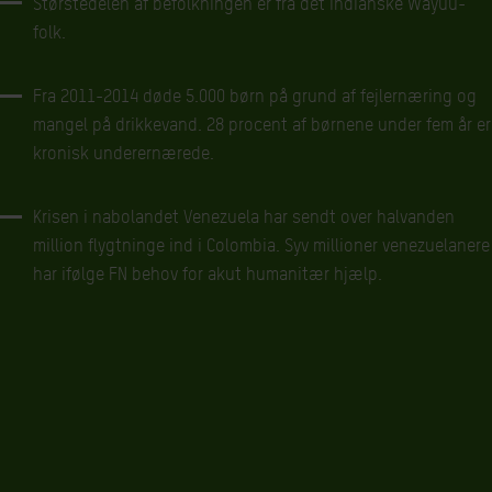
Størstedelen af befolkningen er fra det indianske Wayuu-
folk.
Fra 2011-2014 døde 5.000 børn på grund af fejlernæring og
mangel på drikkevand. 28 procent af børnene under fem år er
kronisk underernærede.
Krisen i nabolandet Venezuela har sendt over halvanden
million flygtninge ind i Colombia. Syv millioner venezuelanere
har ifølge FN behov for akut humanitær hjælp.