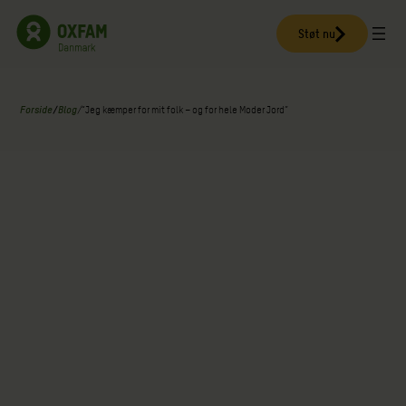
Spring
til
Støt nu
indhold
Forside
/
Blog
/
“Jeg kæmper for mit folk – og for hele Moder Jord”