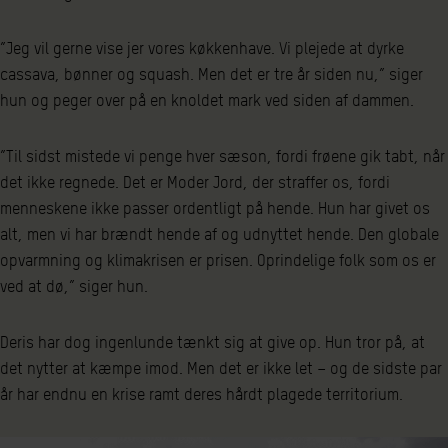
”Jeg vil gerne vise jer vores køkkenhave. Vi plejede at dyrke
cassava, bønner og squash. Men det er tre år siden nu,” siger
hun og peger over på en knoldet mark ved siden af dammen.
”Til sidst mistede vi penge hver sæson, fordi frøene gik tabt, når
det ikke regnede. Det er Moder Jord, der straffer os, fordi
menneskene ikke passer ordentligt på hende. Hun har givet os
alt, men vi har brændt hende af og udnyttet hende. Den globale
opvarmning og klimakrisen er prisen. Oprindelige folk som os er
ved at dø,” siger hun.
Deris har dog ingenlunde tænkt sig at give op. Hun tror på, at
det nytter at kæmpe imod. Men det er ikke let – og de sidste par
år har endnu en krise ramt deres hårdt plagede territorium.