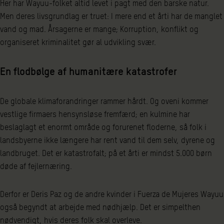
Her har Wayuu-folket altid levet i pagt med den barske natur.
Men deres livsgrundlag er truet: I mere end et årti har de manglet
vand og mad. Årsagerne er mange; Korruption, konflikt og
organiseret kriminalitet gør al udvikling svær.
En flodbølge af humanitære katastrofer
De globale klimaforandringer rammer hårdt. Og oveni kommer
vestlige firmaers hensynsløse fremfærd; en kulmine har
beslaglagt et enormt område og forurenet floderne, så folk i
landsbyerne ikke længere har rent vand til dem selv, dyrene og
landbruget. Det er katastrofalt; på et årti er mindst 5.000 børn
døde af fejlernæring.
Derfor er Deris Paz og de andre kvinder i Fuerza de Mujeres Wayuu
også begyndt at arbejde med nødhjælp. Det er simpelthen
nødvendigt, hvis deres folk skal overleve.