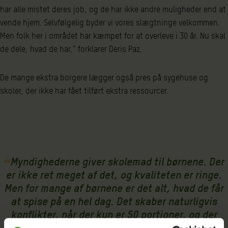
har alle mistet deres job, og de har ikke andre muligheder end at
vende hjem. Selvfølgelig byder vi vores slægtninge velkommen.
Men folk her i området har kæmpet for at overleve i 30 år. Nu skal
de dele, hvad de har,” forklarer Deris Paz.
De mange ekstra borgere lægger også pres på sygehuse og
skoler, der ikke har fået tilført ekstra ressourcer.
Myndighederne giver skolemad til børnene. Der
er ikke ret meget af det, og kvaliteten er ringe.
Men for mange af børnene er det alt, hvad de får
at spise på en hel dag. Det skaber naturligvis
konflikter, når der kun er 50 portioner, og der
pludselig er 70 børn, der skal deles. Hvilke