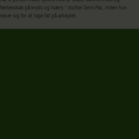
fællesskab på kryds og tværs,” slutter Deris Paz, inden hun
rejser sig for at tage fat på arbejdet.