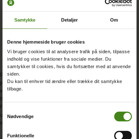
forældre ville ikke reagere, når deres
børn sulter?
Samtykke
Detaljer
Om
Deris Paz
Medlem af organisationen Fuerza de Mujeres Wayuu.
Denne hjemmeside bruger cookies
Vi bruger cookies til at analysere trafik på siden, tilpasse
indhold og vise funktioner fra sociale medier. Du
samtykker til cookies, hvis du fortsætter med at anvende
siden.
Og konflikter er der nok af i Colombia, der for få år siden kom ud
Du kan til enhver tid ændre eller trække dit samtykke
på den anden side af et halvt århundredes borgerkrig. Illegale
tilbage.
væbnede grupper hærger stadig i mange landområder, og
fredsaftalen er langt fra skrevet i sten. Med støtte fra Oxfam gik
Fuerza de Mujeres Wayuu derfor for to år siden i gang med at
Samtykkevalg
udvikle et humanitært projekt centreret omkring skolerne –
Nødvendige
rettet mod både børn og voksne.
Funktionelle