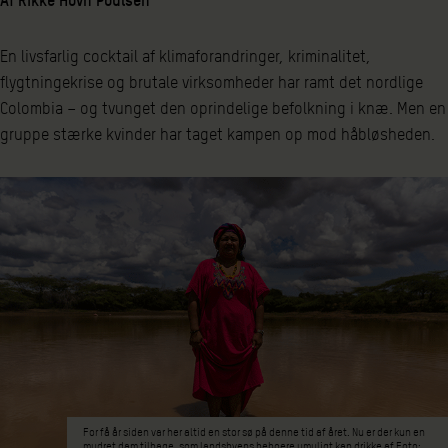
En livsfarlig cocktail af klimaforandringer, kriminalitet,
flygtningekrise og brutale virksomheder har ramt det nordlige
Colombia – og tvunget den oprindelige befolkning i knæ. Men en
gruppe stærke kvinder har taget kampen op mod håbløsheden.
For få år siden var her altid en stor sø på denne tid af året. Nu er der kun en
mudret dam tilbage, som landsbyens beboere umuligt kan drikke af Foto: