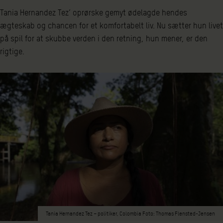
Tania Hernandez Tez’ oprørske gemyt ødelagde hendes
ægteskab og chancen for et komfortabelt liv. Nu sætter hun livet
på spil for at skubbe verden i den retning, hun mener, er den
rigtige.
Tania Hernandez Tez – politiker, Colombia Foto: Thomas Flensted-Jensen