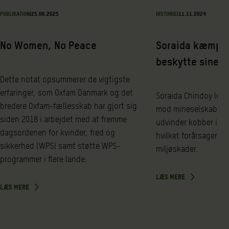
PUBLIKATION
|
25.06.2025
HISTORIE
|
11.11.2024
No Women, No Peace
Soraida kæmper 
beskytte sine f
Dette notat opsummerer de vigtigste
erfaringer, som Oxfam Danmark og det
Soraida Chindoy lede
bredere Oxfam-fællesskab har gjort sig
mod mineselskabet L
siden 2018 i arbejdet med at fremme
udvinder kobber i A
dagsordenen for kvinder, fred og
hvilket forårsager m
sikkerhed (WPS) samt støtte WPS-
miljøskader.
programmer i flere lande.
LÆS MERE
LÆS MERE