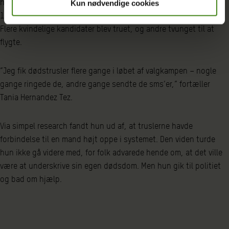
hvor mange talte om en decideret bølge af kvindemord. Mindst
Kun nødvendige cookies
18 kvindelige ledere blev slået ihjel i løbet af nogle få måneder.
Flere kvindelige kandidater blev truet, og andre tvunget til at
flygte.
”Jeg fik dødstrusler flere gange i løbet af valgkampen – nogle
gange ringede de, andre gange sendte de sms’er,” fortæller
Tania Hernandez Tez.
Via simpel research fandt hun ud af, at truslerne havde
forbindelse til en mand højt oppe i systemet. Den viden turde
hun ikke gå videre med, for folk advarede hende om, at det ville
være at underskrive sin egen dødsdom. Men hun gik til politiet
og bad om hjælp.