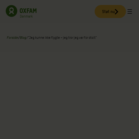
Spring
til
Støt nu
indhold
Forside
/
Blog
/
“Jeg kunne ikke flygte – jeg tror jeg var for stolt”