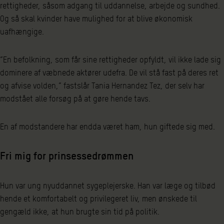
rettigheder, såsom adgang til uddannelse, arbejde og sundhed.
Og så skal kvinder have mulighed for at blive økonomisk
uafhængige.
”En befolkning, som får sine rettigheder opfyldt, vil ikke lade sig
dominere af væbnede aktører udefra. De vil stå fast på deres ret
og afvise volden,” fastslår Tania Hernandez Tez, der selv har
modstået alle forsøg på at gøre hende tavs.
En af modstandere har endda været ham, hun giftede sig med.
Fri mig for prinsessedrømmen
Hun var ung nyuddannet sygeplejerske. Han var læge og tilbød
hende et komfortabelt og privilegeret liv, men ønskede til
gengæld ikke, at hun brugte sin tid på politik.