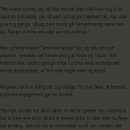
”Min mand syntes, jeg spildte min tid. Han ville have mig til at
være en prinsesse, der så pæn ud og gik i lækkert tøj. Han ville
give mig penge, så jeg bare skulle gå derhjemme og varte ham
op. Mange af mine veninder var misundelige.”
Men oprøret boede i Tania Hernandez Tez, og selv om hun
prøvede, lykkedes det hende aldrig at finde sig tilpas i det
traditionelle, småborgerlige miljø. I sidste ende kostede det
hende ægteskabet, at hun ville noget mere og andet.
Alligevel har hun aldrig set sig tilbage. For hun føler, at hendes
politiske engagement gør en forskel.
”Modige kvinder har altid været en del af oprøret her i Colombia.
Det er bare ikke altid, at der er blevet lyttet til dem. Men nu føles
det endelig, som om der er mennesker rundt om i verden, der