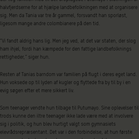
halvfjerdserne for at hjælpe landbefolkningen med at organisere
sig. Men da Tania var tre år gammel, forsvandt han sporløst,
ligesom mange andre colombianere på den tid.
”Vi fandt aldrig hans lig. Men jeg ved, at det var staten, der slog
ham ihjel, fordi han kæmpede for den fattige landbefolknings
rettigheder,” siger hun.
Resten af Tanias barndom var familien på flugt i deres eget land.
Hun voksede op til lyden af kugler og flyttede fra by til by i en
evig søgen efter et mere sikkert liv.
Som teenager vendte hun tilbage til Putumayo. Sine oplevelser til
trods kunne den iltre teenager ikke lade være med at involvere
sig i politik, og hun blev hurtigt valgt som gymnasiets
elevrådsrepræsentant. Det var i den forbindelse, at hun første