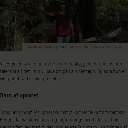
Tania Hernandez Tez – politiker, Colombia Foto: Thomas Flensted-Jensen
Viljestyrken stråler ud under den bredskyggede hat, mens hun
taler om alt det, hun vil lave om på i sin hjemegn. Og som hun er
villig til at sætte livet på spil for.
Barn af oprøret
Tania Hernandez Tez’ oprørske gemyt kommer ikke fra fremmede.
Hendes far var kommunist og fagforeningsmand. Det var ham,
der tog familien med til det uroplagede Putumayo i slutningen af