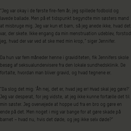
”Jeg var okay i de første fire-fem år; jeg spillede fodbold og
lavede ballade. Men på et tidspunkt begyndte min søsters mand
at misbruge mig. Jeg var kun et barn, så jeg anede ikke, hvad det
var, der skete. Ikke engang da min menstruation udeblev, forstod
jeg, hvad der var ved at ske med min krop,” siger Jennifer.
Da hun var fem måneder henne i graviditeten, fik Jennifers skole
besøg af seksualundervisere fra den lokale sundhedsklinik. De
fortalte, hvordan man bliver gravid, og hvad tegnene er.
”Da slog det mig: ’Åh nej, det er, hvad jeg er! Hvad skal jeg gøre?’
Jeg var desperat, for jeg vidste, at jeg ikke kunne fortælle det til
min søster. Jeg overvejede at hoppe ud fra en bro og gøre en
ende på det. Men noget i mig var bange for at gøre skade på
barnet – hvad nu, hvis det døde, og jeg ikke selv døde?”