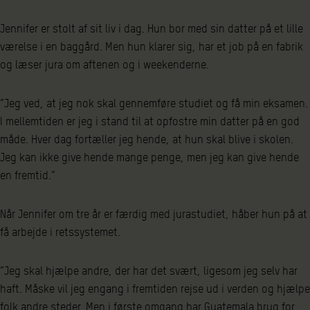
Jennifer er stolt af sit liv i dag. Hun bor med sin datter på et lille
værelse i en baggård. Men hun klarer sig, har et job på en fabrik
og læser jura om aftenen og i weekenderne.
”Jeg ved, at jeg nok skal gennemføre studiet og få min eksamen.
I mellemtiden er jeg i stand til at opfostre min datter på en god
måde. Hver dag fortæller jeg hende, at hun skal blive i skolen.
Jeg kan ikke give hende mange penge, men jeg kan give hende
en fremtid.”
Når Jennifer om tre år er færdig med jurastudiet, håber hun på at
få arbejde i retssystemet.
”Jeg skal hjælpe andre, der har det svært, ligesom jeg selv har
haft. Måske vil jeg engang i fremtiden rejse ud i verden og hjælpe
folk andre steder. Men i første omgang har Guatemala brug for