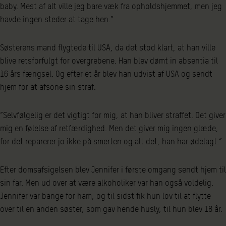
baby. Mest af alt ville jeg bare væk fra opholdshjemmet, men jeg
havde ingen steder at tage hen.”
Søsterens mand flygtede til USA, da det stod klart, at han ville
blive retsforfulgt for overgrebene. Han blev dømt in absentia til
16 års fængsel. Og efter et år blev han udvist af USA og sendt
hjem for at afsone sin straf.
”Selvfølgelig er det vigtigt for mig, at han bliver straffet. Det giver
mig en følelse af retfærdighed. Men det giver mig ingen glæde,
for det reparerer jo ikke på smerten og alt det, han har ødelagt.”
Efter domsafsigelsen blev Jennifer i første omgang sendt hjem til
sin far. Men ud over at være alkoholiker var han også voldelig.
Jennifer var bange for ham, og til sidst fik hun lov til at flytte
over til en anden søster, som gav hende husly, til hun blev 18 år.