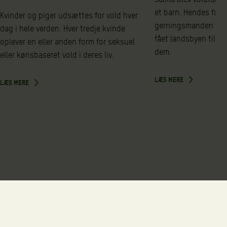
et barn. Hendes foræ
Kvinder og piger udsættes for vold hver
gerningsmanden i re
dag i hele verden. Hver tredje kvinde
fået landsbyen til a
oplever en eller anden form for seksuel
dem.
eller kønsbaseret vold i deres liv.
LÆS MERE
LÆS MERE