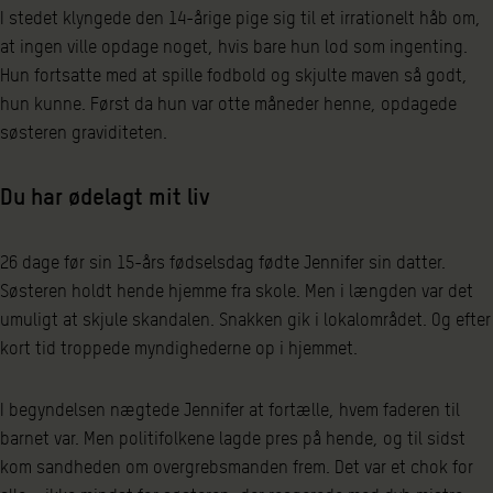
I stedet klyngede den 14-årige pige sig til et irrationelt håb om,
at ingen ville opdage noget, hvis bare hun lod som ingenting.
Hun fortsatte med at spille fodbold og skjulte maven så godt,
hun kunne. Først da hun var otte måneder henne, opdagede
søsteren graviditeten.
Du har ødelagt mit liv
26 dage før sin 15-års fødselsdag fødte Jennifer sin datter.
Søsteren holdt hende hjemme fra skole. Men i længden var det
umuligt at skjule skandalen. Snakken gik i lokalområdet. Og efter
kort tid troppede myndighederne op i hjemmet.
I begyndelsen nægtede Jennifer at fortælle, hvem faderen til
barnet var. Men politifolkene lagde pres på hende, og til sidst
kom sandheden om overgrebsmanden frem. Det var et chok for