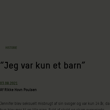
HISTORIE
“Jeg var kun et barn”
03.08.2021
Af
Rikke Hovn Poulsen
Jennifer blev seksuelt misbrugt af sin svoger og var kun 14 år, da
hun blev mor til en lille pige. Fuld af skyld og skam overvejede