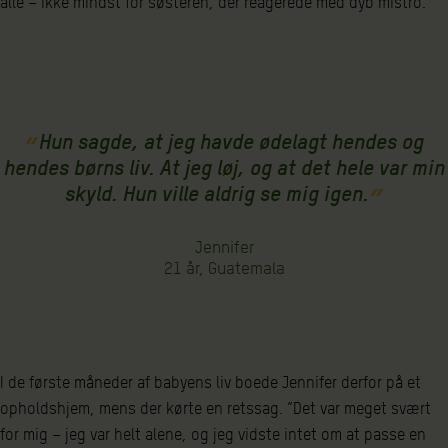
alle – ikke mindst for søsteren, der reagerede med dyb mistro.
Hun sagde, at jeg havde ødelagt hendes og
hendes børns liv. At jeg løj, og at det hele var min
skyld. Hun ville aldrig se mig igen.
Jennifer
21 år, Guatemala
I de første måneder af babyens liv boede Jennifer derfor på et
opholdshjem, mens der kørte en retssag. ”Det var meget svært
for mig – jeg var helt alene, og jeg vidste intet om at passe en