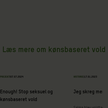
Læs mere om kønsbaseret vold
PROJEKT
|
07.07.2024
HISTORIE
|
17.01.2023
Enough! Stop seksuel og
Jeg skreg men i
kønsbaseret vold
Salma blev voldtaget