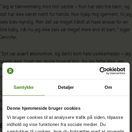
”Jeg er taknemmelig mod min søster – hun har selv fire børn, og
det har ikke været nemt for hende. Hun hjalp mig igennem, til jeg
selv blev myndig. Men det var meget hårdt at have ansvar for en
lille baby, når nu jeg ikke selv var meget mere end et barn,” siger
Jennifer.
“Det var svært økonomisk, og dertil kom hele usikkerheden – jeg
anede ikke, hvad der skulle blive af mig, for jeg følte ikke, jeg
havde nogen muligheder. Oveni gik jeg rundt med en stor skam
over alt det, der var sket.”
Samtykke
Detaljer
Om
Trods problemerne besluttede Jennifer at forsøge at vende
tilbage til skolen. Og det var her, hun fik det skub, der har
Denne hjemmeside bruger cookies
ændret hendes liv.
Vi bruger cookies til at analysere trafik på siden, tilpasse
indhold og vise funktioner fra sociale medier. Du
En lille revolution
samtykker til cookies, hvis du fortsætter med at anvende