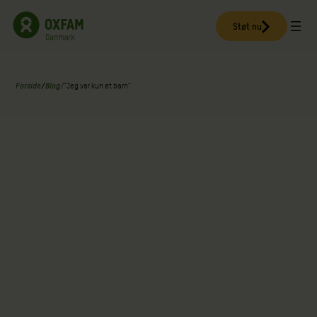
Spring
til
Støt nu
indhold
Forside
/
Blog
/
“Jeg var kun et barn”