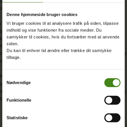
udvikling og opretholdelse. I Danmark sikrer lærerarbejdet
uddannelsen af fremtidens borgere.
Denne hjemmeside bruger cookies
Vi bruger cookies til at analysere trafik på siden, tilpasse
I udviklingslande er uddannelse desuden en afgørende faktor i
indhold og vise funktioner fra sociale medier. Du
bekæmpelsen af fattigdom. Men lærermangel er stadig en
samtykker til cookies, hvis du fortsætter med at anvende
kæmpe udfordring på verdensplan. I dag mangler der 2,7
siden.
millioner lærere. Udviklingen går først den rigtige vej, når der
Du kan til enhver tid ændre eller trække dit samtykke
investeres i uddannelse til alle verdens børn. En god uddannelse
tilbage.
starter med en god lærer.
På lærerværelset i Kr. Såby blev der spist massere af kager, og
Samtykkevalg
Nødvendige
lyden af glade stemmer fyldte lærerværelset. Alligevel gik der
ikke længe, før selskabet af lærere brød op. Man kan jo ikke lade
børnene vente på deres undervisning.
Funktionelle
Statistiske