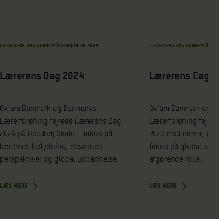
LÆRERENS DAG GENNEM ÅRENE
|
28.10.2024
LÆRERENS DAG GENNEM ÅREN
Lærerens Dag 2024
Lærerens Dag 2
Oxfam Danmark og Danmarks
Oxfam Danmark og D
Lærerforening fejrede Lærerens Dag
Lærerforening fejre
2024 på Bellahøj Skole – fokus på
2023 med elever, poli
lærernes betydning, elevernes
fokus på global udd
perspektiver og global uddannelse.
afgørende rolle.
LÆS MERE
LÆS MERE