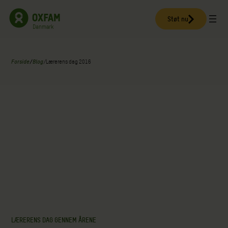
Spring
til
Støt nu
indhold
Forside
/
Blog
/
Lærerens dag 2016
LÆRERENS DAG GENNEM ÅRENE