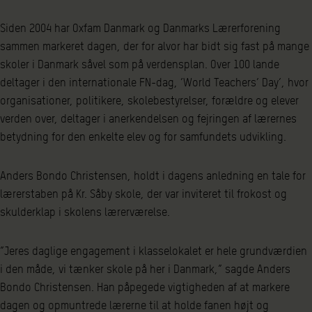
Siden 2004 har Oxfam Danmark og Danmarks Lærerforening
sammen markeret dagen, der for alvor har bidt sig fast på mange
skoler i Danmark såvel som på verdensplan. Over 100 lande
deltager i den internationale FN-dag, ’World Teachers’ Day’, hvor
organisationer, politikere, skolebestyrelser, forældre og elever
verden over, deltager i anerkendelsen og fejringen af lærernes
betydning for den enkelte elev og for samfundets udvikling.
Anders Bondo Christensen, holdt i dagens anledning en tale for
lærerstaben på Kr. Såby skole, der var inviteret til frokost og
skulderklap i skolens lærerværelse.
”Jeres daglige engagement i klasselokalet er hele grundværdien
i den måde, vi tænker skole på her i Danmark,” sagde Anders
Bondo Christensen. Han påpegede vigtigheden af at markere
dagen og opmuntrede lærerne til at holde fanen højt og