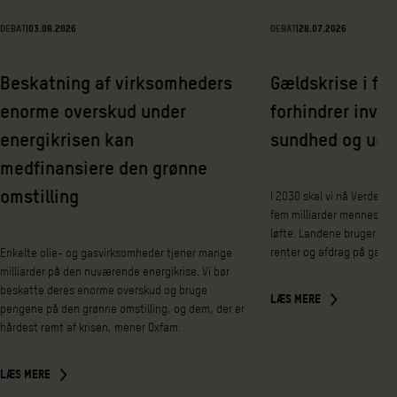
DEBAT
|
03.08.2026
DEBAT
|
28.07.2026
Beskatning af virksomheders
Gældskrise i fat
enorme overskud under
forhindrer inves
energikrisen kan
sundhed og udd
medfinansiere den grønne
omstilling
I 2030 skal vi nå Verdens
fem milliarder mennesker 
løfte. Landene bruger nem
renter og afdrag på gæld 
Enkelte olie- og gasvirksomheder tjener mange
milliarder på den nuværende energikrise. Vi bør
beskatte deres enorme overskud og bruge
LÆS MERE
pengene på den grønne omstilling, og dem, der er
hårdest ramt af krisen, mener Oxfam.
LÆS MERE