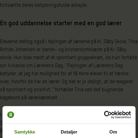
fortsætte deres betydningsfulde arbejde.
En god uddannelse starter med en god lærer
Eleverne deltog også i fejringen af lærerne på Kr. Såby Skole. Tina
Rohde Johansen er dansk- og kristendomslærer på Kr. Såby
skole. Hun blev mødt af et spontant gruppekram, da hun fortalte
sin 4.klasse om Lærerens Dag. ”Fejringen af Lærerens Dag
betyder, at jeg har mulighed for at få mine elever til at tænke
over, hvorfor de har en lærer. Og det er jo dejligt, at de reagerer
så spontant og positivt,” fortæller Tina ved det bugnende
kagebord på lærerværelset.
I forbindelse med Lærerens dag har alle politikere på
Christiansborg modtaget et brev fra DLF og Oxfam Danmark.
Brevet informerer om lærernes centrale rolle i et samfunds
Samtykke
Detaljer
Om