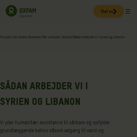
Spring
til
Støt nu
indhold
Forside
/
Om Oxfam Danmark
/
Her arbejder Oxfam
/
Sådan arbejder vi i Syrien og Libanon
SÅDAN ARBEJDER VI I
SYRIEN OG LIBANON
Vi yder humanitær assistance til sårbare og opfylder
grundlæggende behov såsom adgang til vand og