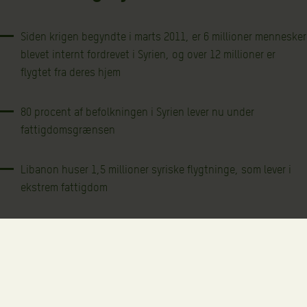
Siden krigen begyndte i marts 2011, er 6 millioner mennesker
blevet internt fordrevet i Syrien, og over 12 millioner er
flygtet fra deres hjem
80 procent af befolkningen i Syrien lever nu under
fattigdomsgrænsen
Libanon huser 1,5 millioner syriske flygtninge, som lever i
ekstrem fattigdom
Libanons historie er præget af borgerkrig og konflikt, og er
et af de mest ulige lande i verden, når det kommer til
fordeling af rigdom