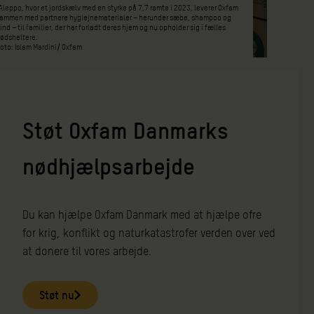
 Aleppo, hvor et jordskælv med en styrke på 7,7 ramte i 2023, leverer Oxfam
ammen med partnere hygiejnematerialer – herunder sæbe, shampoo og
ind – til familier, der har forladt deres hjem og nu opholder sig i fælles
ødsheltere.
oto: Islam Mardini/ Oxfam
Støt Oxfam Danmarks
nødhjælpsarbejde
Du kan hjælpe Oxfam Danmark med at hjælpe ofre
for krig, konflikt og naturkatastrofer verden over ved
at donere til vores arbejde.
Støt nu