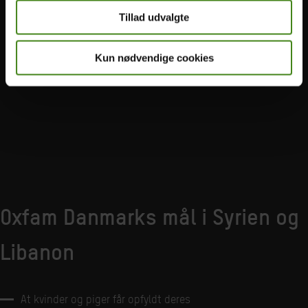
Tillad udvalgte
Kun nødvendige cookies
Oxfam Danmarks mål i Syrien og
Libanon
At kvinder og piger får opfyldt deres