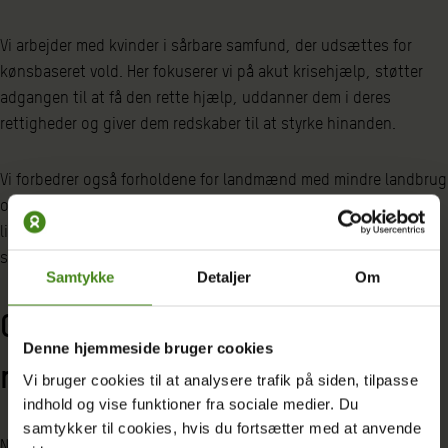
Vi arbejder med kvinder i sårbare samfund, der udsættes for
kønsbaseret vold. Her fokuserer vi på akut krisehjælp, støtter
adgangen til at få den rette hjælp, uddanner dem i deres
rettigheder og giver dem redskaber til at styrke hinanden.
Vi forbedrer også forholdene for landmænd med mindre landbrug
og entreprenører og udvider deres muligheder for at få et bedre
livsgrundlag, så de kan forsørge sig selv og bidrage til en
stærkere lokaløkonomi.
Samtykke
Detaljer
Om
Giv kvinder en værdig
Denne hjemmeside bruger cookies
menstruation
Vi bruger cookies til at analysere trafik på siden, tilpasse
indhold og vise funktioner fra sociale medier. Du
samtykker til cookies, hvis du fortsætter med at anvende
Når kriser og konflikter rammer, er menstruationen en endnu