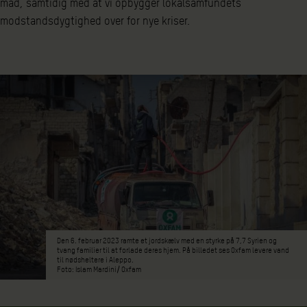
mad, samtidig med at vi opbygger lokalsamfundets
modstandsdygtighed over for nye kriser.
Den 6. februar 2023 ramte et jordskælv med en styrke på 7,7 Syrien og
tvang familier til at forlade deres hjem. På billedet ses Oxfam levere vand
til nødsheltere i Aleppo.
Foto: Islam Mardini/ Oxfam