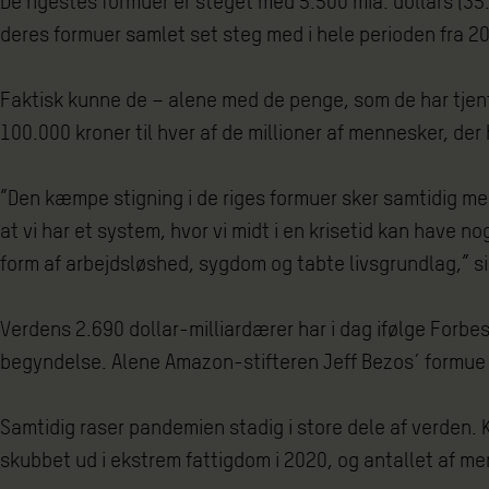
De rigestes formuer er steget med 5.500 mia. dollars (35
deres formuer samlet set steg med i hele perioden fra 20
Faktisk kunne de – alene med de penge, som de har tjent
100.000 kroner til hver af de millioner af mennesker, der
”Den kæmpe stigning i de riges formuer sker samtidig med
at vi har et system, hvor vi midt i en krisetid kan have n
form af arbejdsløshed, sygdom og tabte livsgrundlag,” s
Verdens 2.690 dollar-milliardærer har i dag ifølge Forbe
begyndelse. Alene Amazon-stifteren Jeff Bezos´ formue 
Samtidig raser pandemien stadig i store dele af verden.
skubbet ud i ekstrem fattigdom i 2020, og antallet af me