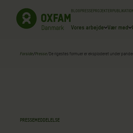
Spring
BLOG
PRESSE
PROJEKTER
PUBLIKATIO
til
indhold
Vores arbejde
Vær med
Forside
/
Presse
/
De rigestes formuer er eksploderet under pand
PRESSEMEDDELELSE