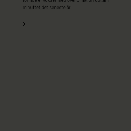
formue er vokset med over 1 million dollar i
minuttet det seneste år