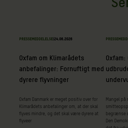
Se
PRESSEMEDDELELSE
|
24.06.2026
PRESSEMEDD
Oxfam om Klimarådets
Oxfam: 
anbefalinger: Fornuftigt med
udbrudd
dyrere flyvninger
underv
Oxfam Danmark er meget positiv over for
Mangel på r
Klimarådets anbefalinger om, at der skal
smitteopsp
flyves mindre, og det skal være dyrere at
begrænse d
flyveer
Den Demokr
det fra udv