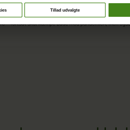
ies
Tillad udvalgte
em, som muliggør, at milliardærerne kan blive endnu riger
e – fortsat skal kæmpe både mod pandemien, men også m