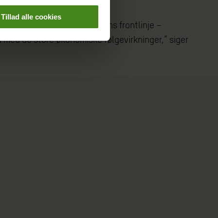
Tillad alle cookies
e, mens alle dem i pandemiens frontlinje –
ed de store økonomiske følgevirkninger,” siger