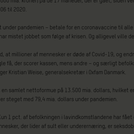
.000 mia. kroner) på de 17 måneder, der er gået, siden v
06 til 2020.
 under pandemien – betale for en coronavaccine til alle 
 har mistet jobbet som følge af krisen. Og alligevel ville
, at millioner af mennesker er døde af Covid-19, og endnu
ogle få, der scorer kassen, mens andre – og særligt befolk
iger Kristian Weise, generalsekretær i Oxfam Danmark.
s en samlet nettoformue på 13.500 mia. dollars, hvilket 
er steget med 79,4 mia. dollars under pandemien.
 Kun 1 pct. af befolkningen i lavindkomstlandene har fåe
nnesker, der lider af sult eller underernæring, er seksdo