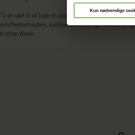
Kun nødvendige cook
”Vi er nødt til at tage et opgør med det økonomiske syst
sundhedsarbejdere, butiksassistenter og markedssælger
Kristian Weise.