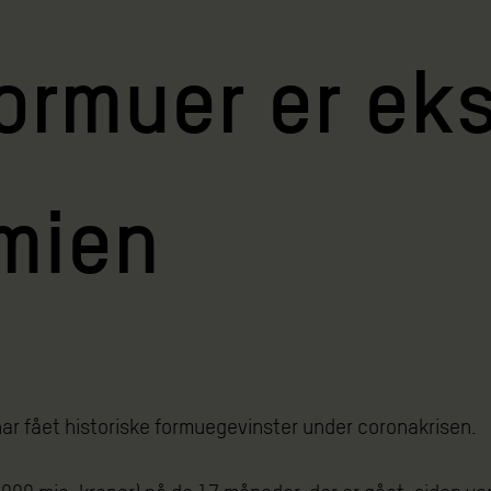
formuer er ek
mien
 har fået historiske formuegevinster under coronakrisen.