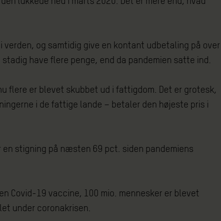
erden lukkede ned i marts 2020. Det er mere end, hvad
i verden, og samtidig give en kontant udbetaling på over
 de stadig have flere penge, end da pandemien satte ind.
 flere er blevet skubbet ud i fattigdom. Det er grotesk,
ningerne i de fattige lande – betaler den højeste pris i
er en stigning på næsten 69 pct. siden pandemiens
t en Covid-19 vaccine, 100 mio. mennesker er blevet
blet under coronakrisen.