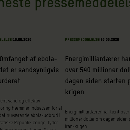
neste pressemeddelel
ELELSE
|
16.06.2026
PRESSEMEDDELELSE
|
16.06.2026
Omfanget af ebola-
Energimilliardærer har
et er sandsynligvis
over 540 millioner dol
urderet
dagen siden starten p
krigen
ent vand og effektiv
oring hæmmer indsatsen for at
Energimilliardærer har tjent over
et nuværende ebola-udbrud i
millioner dollar om dagen siden 
atiske Republik Congo, lyder
Iran-krigen
iklingsorganisationen Oxfam.