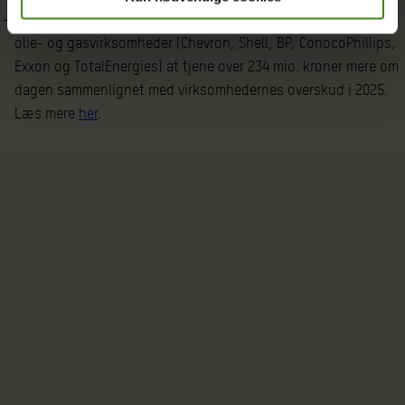
Ifølge en Oxfam-analyse forventes seks af verdens største
olie- og gasvirksomheder (Chevron, Shell, BP, ConocoPhillips,
Exxon og TotalEnergies) at tjene over 234 mio. kroner mere om
dagen sammenlignet med virksomhedernes overskud i 2025.
Læs mere
her
.