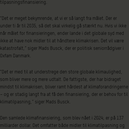
tilpasningsfinansiering.
”Det er meget bekymrende, at vi er så langt fra målet. Der er
under ti år til 2035, så det skal virkelig gå stærkt nu. Hvis vi ikke
når målet for finansieringen, ender lande i det globale syd med
ikke at have nok midler til at håndtere klimakrisen. Det vil være
katastrofalt,” siger Mads Busck, der er politisk seniorrådgiver i
Oxfam Danmark.
”Det er med til at understrege den store globale klimaulighed,
som bliver mere og mere udtalt. De fattigste, der har bidraget
mindst til klimakrisen, bliver ramt hårdest af klimaforandringerne
– og er stadig langt fra at få den finansiering, der er behov for til
klimatilpasning,” siger Mads Busck.
Den samlede klimafinansiering, som blev nået i 2024, er på 137
milliarder dollar. Det omfatter både midler til klimatilpasning og