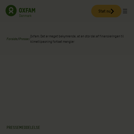
Spring
til
Støt nu
indhold
Oxfam: Det er meget bekymrende, at en stor del af finansieringen til
Forside
/
Presse
/
klimatilpasning fortsat mangler
PRESSEMEDDELELSE