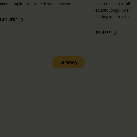
mindre, og det skal være dyrere at flyveer
nuværende ebola-udbrud 
Republik Congo, lyder det 
udviklingsorganisationen
LÆS MERE
LÆS MERE
Se flere