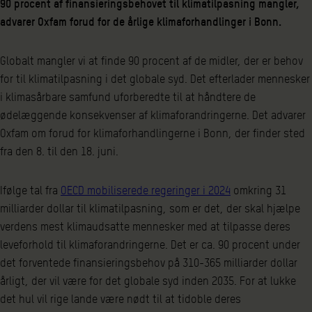
90 procent af finansieringsbehovet til klimatilpasning mangler,
advarer Oxfam forud for de årlige klimaforhandlinger i Bonn.
Globalt mangler vi at finde 90 procent af de midler, der er behov
for til klimatilpasning i det globale syd. Det efterlader mennesker
i klimasårbare samfund uforberedte til at håndtere de
ødelæggende konsekvenser af klimaforandringerne. Det advarer
Oxfam om forud for klimaforhandlingerne i Bonn, der finder sted
fra den 8. til den 18. juni.
Ifølge tal fra
OECD mobiliserede regeringer i 2024
omkring 31
milliarder dollar til klimatilpasning, som er det, der skal hjælpe
verdens mest klimaudsatte mennesker med at tilpasse deres
leveforhold til klimaforandringerne. Det er ca. 90 procent under
det forventede finansieringsbehov på 310-365 milliarder dollar
årligt, der vil være for det globale syd inden 2035. For at lukke
det hul vil rige lande være nødt til at tidoble deres