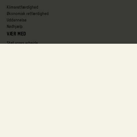
Klimaretfærdighed
Økonomisk retfærdighed
Uddannelse
Nødhjælp
Vær med
Støt vores arbejde
Start din egen indsamling
Aktuelle kampagner
Deltag i et arrangement
Støt som virksomhed
Om os
Organisationen
Ansvarlighed og kvalitetssikring
Partnerskaber
Her arbejder vi
Job og karriere
Følg med
Blog
Presse