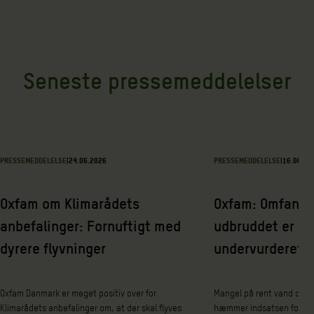
Seneste pressemeddelelser
PRESSEMEDDELELSE
|
24.06.2026
PRESSEMEDDELELSE
|
16.06.20
Oxfam om Klimarådets
Oxfam: Omfange
anbefalinger: Fornuftigt med
udbruddet er sa
dyrere flyvninger
undervurderet
Oxfam Danmark er meget positiv over for
Mangel på rent vand og e
Klimarådets anbefalinger om, at der skal flyves
hæmmer indsatsen for at