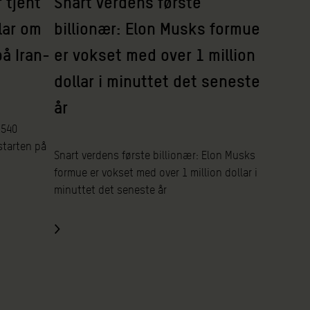
 tjent
Snart verdens første
lar om
billionær: Elon Musks formue
å Iran-
er vokset med over 1 million
dollar i minuttet det seneste
år
 540
starten på
Snart verdens første billionær: Elon Musks
formue er vokset med over 1 million dollar i
minuttet det seneste år