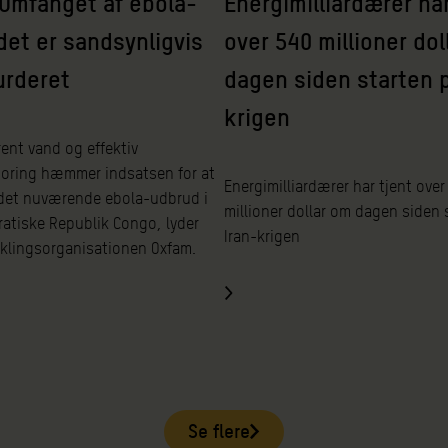
Omfanget af ebola-
Energimilliardærer har
et er sandsynligvis
over 540 millioner dol
urderet
dagen siden starten p
krigen
ent vand og effektiv
oring hæmmer indsatsen for at
Energimilliardærer har tjent over
et nuværende ebola-udbrud i
millioner dollar om dagen siden 
atiske Republik Congo, lyder
Iran-krigen
iklingsorganisationen Oxfam.
Se flere