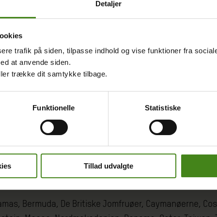
Detaljer
rste skattely findes inden for EU’s grænser. Lande som 
get.
ookies
olle. EU’s medlemslande burde som minimum holde sig inden
sere trafik på siden, tilpasse indhold og vise funktioner fra socia
med at anvende siden.
ller trække dit samtykke tilbage.
euro i skattely, hvoraf en tredjedel blev gemt i EU’s egne
æmpe fattigdom og ulighed ved at investere i offentlig
Funktionelle
Statistiske
ies
Tillad udvalgte
 Bahamas, Bermuda, De Britiske Jomfruøer, Caymanøerne, Co