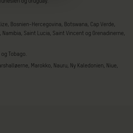
Tunesien og Uruguay.
Belize, Bosnien-Hercegovina, Botswana, Cap Verde,
, Namibia, Saint Lucia, Saint Vincent og Grenadinerne,
d og Tobago.
 Marshalløerne, Marokko, Nauru, Ny Kaledonien, Niue,