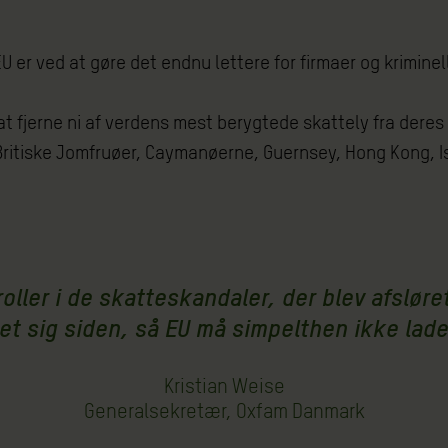
U er ved at gøre det endnu lettere for firmaer og kriminell
 at fjerne ni af verdens mest berygtede skattely fra deres 
Britiske Jomfruøer, Caymanøerne, Guernsey, Hong Kong, I
 roller i de skatteskandaler, der blev afsl
ret sig siden, så EU må simpelthen ikke lad
Kristian Weise
Generalsekretær, Oxfam Danmark