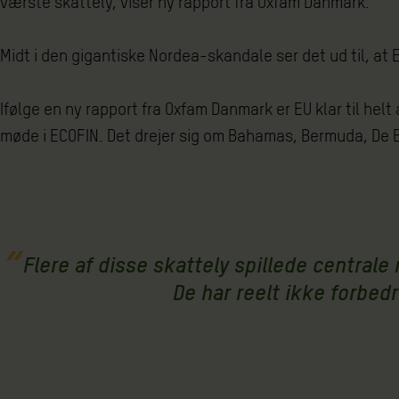
værste skattely, viser ny rapport fra Oxfam Danmark.
Midt i den gigantiske Nordea-skandale ser det ud til, at E
Ifølge en ny rapport fra Oxfam Danmark er EU klar til helt
møde i ECOFIN. Det drejer sig om Bahamas, Bermuda, De 
Flere af disse skattely spillede centrale
De har reelt ikke forbed