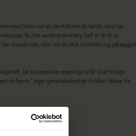
een med listen var at identificere de lande, som har
ksisser. Nu har verdens skattely haft et år til at
 har leveret nok, eller om de skal sortlistes og pålægges
slagkraft. De europæiske regeringer står til at fritage
ssen en farce,” siger generalsekretær Kristian Weise fra