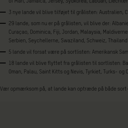
of Man, Jamaica, Jersey, Sydkorea, Labuan, Liechte
3 nye lande vil blive tilføjet til grålisten: Australien
29 lande, som nu er på grålisten, vil blive der: Alb
Curaçao, Dominica, Fiji, Jordan, Malaysia, Maldivern
Serbien, Seychellerne, Swaziland, Schweiz, Thailand
5 lande vil forsat være på sortlisten: Amerikansk S
18 lande vil blive flyttet fra grålisten til sortliste
Oman, Palau, Saint Kitts og Nevis, Tyrkiet, Turks- o
Vær opmærksom på, at lande kan optræde på både sort- 