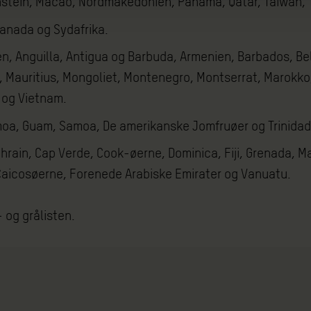
nstein, Macao, Nordmakedonien, Panama, Qatar, Taiwan, 
, Canada og Sydafrika.
anien, Anguilla, Antigua og Barbuda, Armenien, Barbados, 
e, Mauritius, Mongoliet, Montenegro, Montserrat, Marokko
 og Vietnam.
amoa, Guam, Samoa, De amerikanske Jomfruøer og Trinida
n: Bahrain, Cap Verde, Cook-øerne, Dominica, Fiji, Grenada,
g Caicosøerne, Forenede Arabiske Emirater og Vanuatu.
og grålisten.