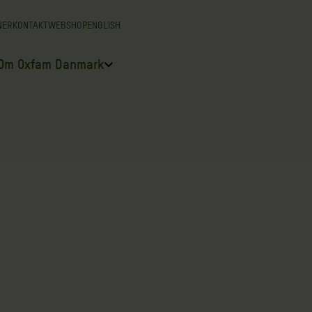
NER
KONTAKT
WEBSHOP
ENGLISH
Om Oxfam Danmark