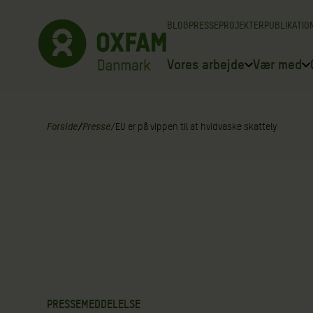
Spring
BLOG
PRESSE
PROJEKTER
PUBLIKATIO
til
indhold
Vores arbejde
Vær med
Forside
/
Presse
/
EU er på vippen til at hvidvaske skattely
PRESSEMEDDELELSE