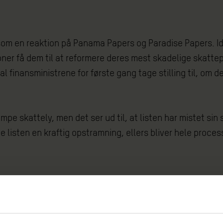
n som en reaktion på Panama Papers og Paradise Papers. Id
r få dem til at reformere deres mest skadelige skattepra
finansministrene for første gang tage stilling til, om de
mpe skattely, men det ser ud til, at listen har mistet sin 
ve listen en kraftig opstramning, ellers bliver hele proce