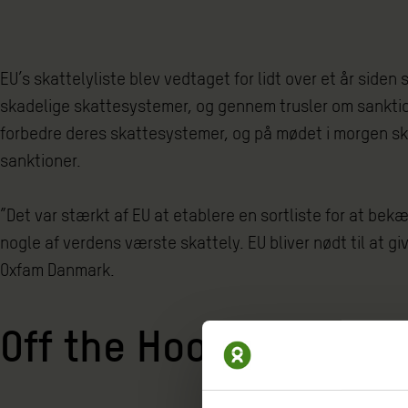
EU’s skattelyliste blev vedtaget for lidt over et år side
skadelige skattesystemer, og gennem trusler om sanktione
forbedre deres skattesystemer, og på mødet i morgen skal 
sanktioner.
”Det var stærkt af EU at etablere en sortliste for at bekæ
nogle af verdens værste skattely. EU bliver nødt til at gi
Oxfam Danmark.
Off the Hook