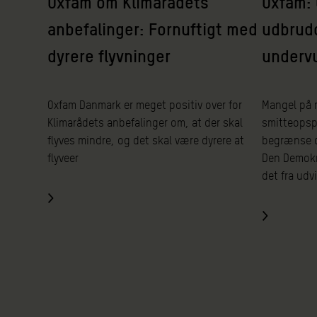
Oxfam om Klimarådets
Oxfam: 
anbefalinger: Fornuftigt med
udbrudd
dyrere flyvninger
underv
Oxfam Danmark er meget positiv over for
Mangel på r
Klimarådets anbefalinger om, at der skal
smitteopsp
flyves mindre, og det skal være dyrere at
begrænse d
flyveer
Den Demokr
det fra udv