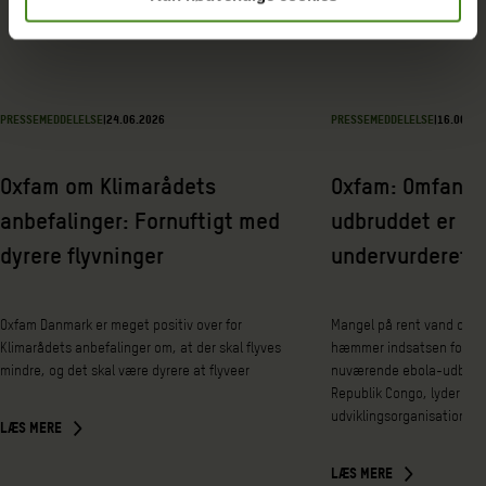
PRESSEMEDDELELSE
|
24.06.2026
PRESSEMEDDELELSE
|
16.06.20
Oxfam om Klimarådets
Oxfam: Omfange
anbefalinger: Fornuftigt med
udbruddet er sa
dyrere flyvninger
undervurderet
Oxfam Danmark er meget positiv over for
Mangel på rent vand og e
Klimarådets anbefalinger om, at der skal flyves
hæmmer indsatsen for at
mindre, og det skal være dyrere at flyveer
nuværende ebola-udbrud 
Republik Congo, lyder det 
udviklingsorganisationen
LÆS MERE
LÆS MERE