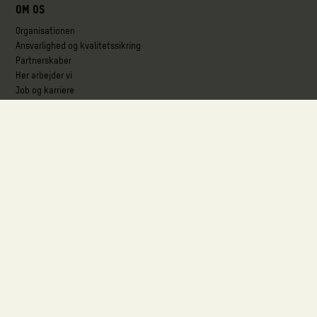
Om os
Organisationen
Ansvarlighed og kvalitetssikring
Partnerskaber
Her arbejder vi
Job og karriere
Følg med
Blog
Presse
Publikationer
Projekter
VOX, Lyngbyvej 100, 2100 København Ø
oxfam@oxfam.dk