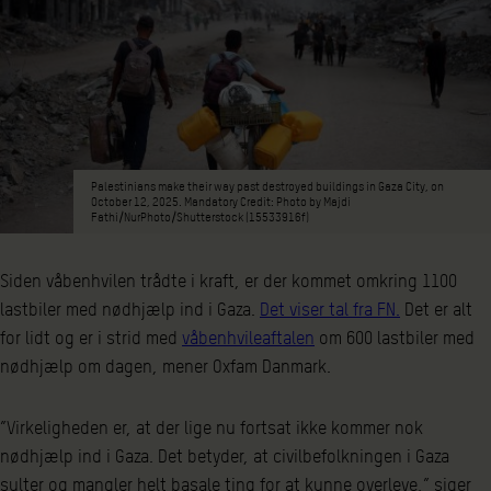
Palestinians make their way past destroyed buildings in Gaza City, on
October 12, 2025. Mandatory Credit: Photo by Majdi
Fathi/NurPhoto/Shutterstock (15533916f)
Siden våbenhvilen trådte i kraft, er der kommet omkring 1100
lastbiler med nødhjælp ind i Gaza.
Det viser tal fra FN.
Det er alt
for lidt og er i strid med
våbenhvileaftalen
om 600 lastbiler med
nødhjælp om dagen, mener Oxfam Danmark.
”Virkeligheden er, at der lige nu fortsat ikke kommer nok
nødhjælp ind i Gaza. Det betyder, at civilbefolkningen i Gaza
sulter og mangler helt basale ting for at kunne overleve,” siger