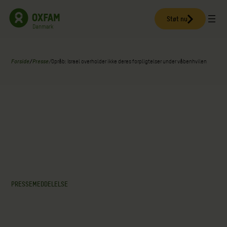
Spring
til
Støt nu
indhold
Forside
/
Presse
/
Opråb: Israel overholder ikke deres forpligtelser under våbenhvilen
PRESSEMEDDELELSE