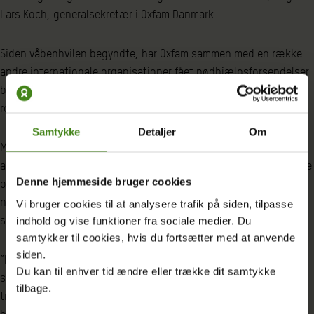
Lars Koch, generalsekretær i Oxfam Danmark.
Siden våbenhvilen begyndte, har Oxfam sammen med en række
andre internationale organisationer fået nødhjælpsforsendelser
blokeret ved grænsen til Gaza. Det sker som led i Israels nye
restriktive registreringsproces.
Samtykke
Detaljer
Om
Mellem den 10. og den 21. oktober blev der f.eks. indsendt 99
anmodninger om indførsel af nødhjælp til Gaza fra internationale
Denne hjemmeside bruger cookies
organisationer som Oxfam,
som blev afvist
. Derfor er
nødhjælpsforsyninger for omkring 50 millioner dollars lige nu
Vi bruger cookies til at analysere trafik på siden, tilpasse
strandet ved grænsen til Gaza.
indhold og vise funktioner fra sociale medier. Du
samtykker til cookies, hvis du fortsætter med at anvende
siden.
”Det her handler ikke om bureaukrati eller langsom
Du kan til enhver tid ændre eller trække dit samtykke
sagsbehandling. Det er en bevidst politik. Israel bruger adgang
tilbage.
til nødhjælp som et våben i sin strategi for at udsulte