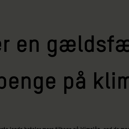
er en gældsfæ
 penge på kl