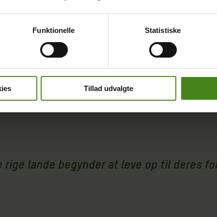
e andre rige lande betyder, at der er stor risiko for et f
Funktionelle
Statistiske
 der er senior klimarådgiver hos CARE Danmark.
ng en plan for at leve op til deres løfter fra COP29 sidst
ste betale prisen – nogle gange med deres liv,” siger han 
ies
Tillad udvalgte
de rige lande begynder at leve op til deres f