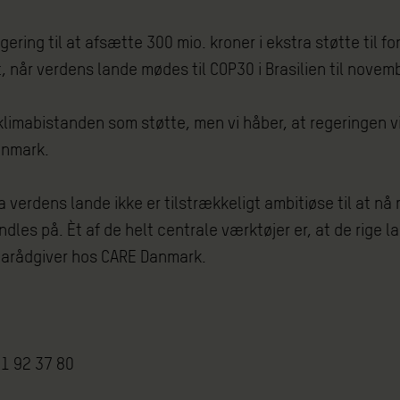
ing til at afsætte 300 mio. kroner i ekstra støtte til f
it, når verdens lande mødes til COP30 i Brasilien til nov
f klimabistanden som støtte, men vi håber, at regeringen v
 Danmark.
 verdens lande ikke er tilstrækkeligt ambitiøse til at n
les på. Èt af de helt centrale værktøjer er, at de rige la
limarådgiver hos CARE Danmark.
51 92 37 80