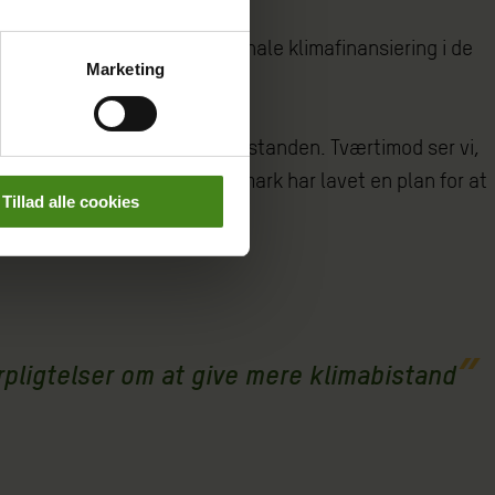
ald i den samlede internationale klimafinansiering i de
Marketing
e år om at skrue op for klimabistanden. Tværtimod ser vi,
og tilføjer, at selv ikke Danmark har lavet en plan for at
Tillad alle cookies
orpligtelser om at give mere klimabistand