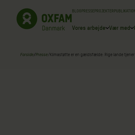
Spring
BLOG
PRESSE
PROJEKTER
PUBLIKATIO
til
indhold
Vores arbejde
Vær med
Forside
/
Presse
/
Klimastøtte er en gældsfælde: Rige lande tjene