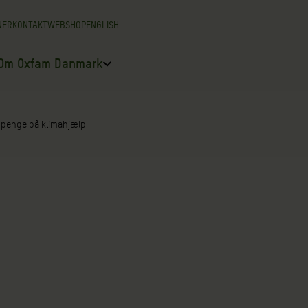
NER
KONTAKT
WEBSHOP
ENGLISH
Om Oxfam Danmark
r penge på klimahjælp