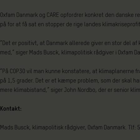
Oxfam Danmark og CARE opfordrer konkret den danske reger
på for at få sat en stopper de rige landes klimakriseprof
”Det er positivt, at Danmark allerede giver en stor del a
med,” siger Mads Busck, klimapolitisk rådgiver i Oxfam
“På COP30 vil man kunne konstatere, at klimaplanerne fra
på 1,5 grader. Det er et kæmpe problem, som der skal hand
mere klimabistand,” siger John Nordbo, der er senior k
Kontakt:
Mads Busck, klimapolitisk rådgiver, Oxfam Danmark. Tlf: 