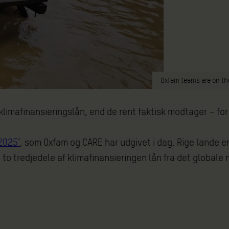
Oxfam teams are on the
 klimafinansieringslån, end de rent faktisk modtager – for 
2025’
, som Oxfam og CARE har udgivet i dag. Rige lande er
o tredjedele af klimafinansieringen lån fra det globale n