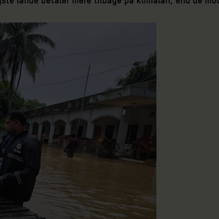
igste lande betaler mere tilbage på klimalån, end de mo