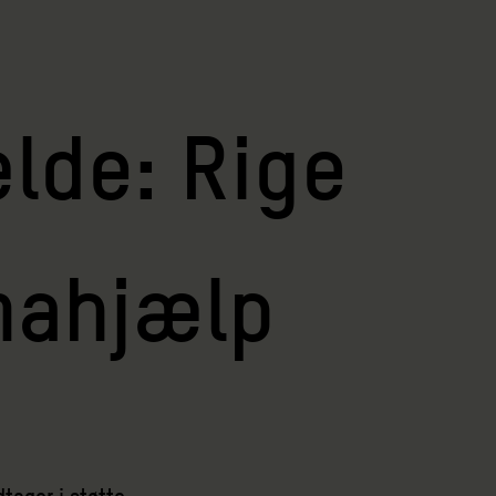
lde: Rige
imahjælp