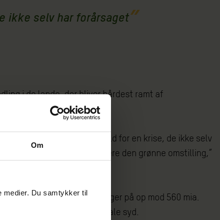
e ikke selv har forårsaget
ling i de lande, der bliver hårdest ramt af
ge lande får en voksende gæld for en krise, de ikke selv
Om
vi får sværere ved at finansiere den grønne omstilling,”
le medier. Du samtykker til
tes at føre til tilbagebetalinger på op mod 560 mia.
rofer intensiveres i det globale syd.