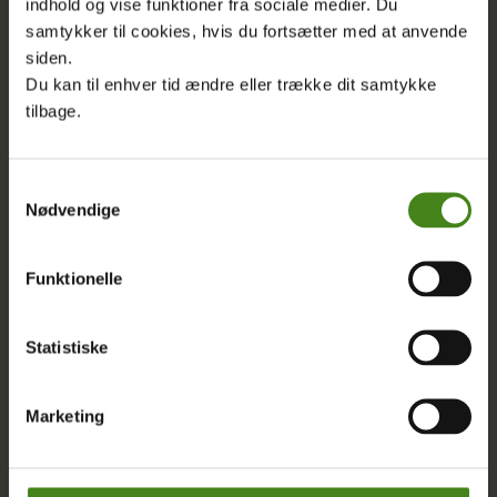
indhold og vise funktioner fra sociale medier. Du
samtykker til cookies, hvis du fortsætter med at anvende
siden.
Du kan til enhver tid ændre eller trække dit samtykke
tilbage.
PROJEKT
|
07.07.2019
Brice – Education For Life
Samtykkevalg
Nødvendige
Borgerkrig og blodig konflikt i Sydsudan har betydet, at
næsten to millioner børn lige nu står uden adgang til
Funktionelle
uddannelse. Det gør en ny stor indsats, ‘Education for
life’, noget ved.
Statistiske
LÆS MERE
Marketing