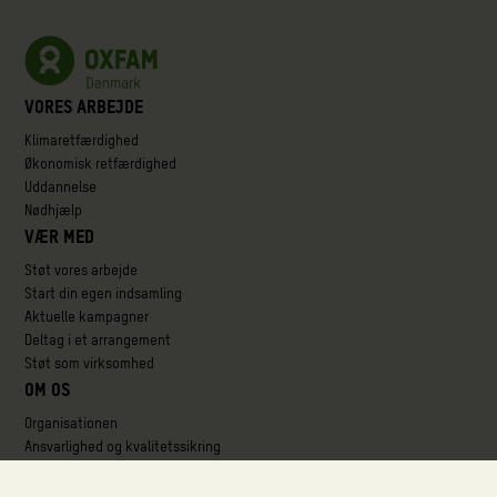
Vores arbejde
Klimaretfærdighed
Økonomisk retfærdighed
Uddannelse
Nødhjælp
Vær med
Støt vores arbejde
Start din egen indsamling
Aktuelle kampagner
Deltag i et arrangement
Støt som virksomhed
Om os
Organisationen
Ansvarlighed og kvalitetssikring
Partnerskaber
Her arbejder vi