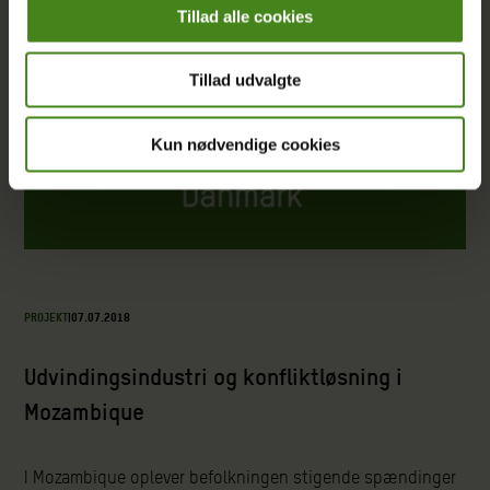
Tillad alle cookies
Tillad udvalgte
Kun nødvendige cookies
PROJEKT
|
07.07.2018
Udvindingsindustri og konfliktløsning i
Mozambique
I Mozambique oplever befolkningen stigende spændinger