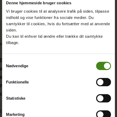
Læs mere om skat og
Denne hjemmeside bruger cookies
Vi bruger cookies til at analysere trafik på siden, tilpasse
økonomisk retfærdighed
indhold og vise funktioner fra sociale medier. Du
samtykker til cookies, hvis du fortsætter med at anvende
siden.
Du kan til enhver tid ændre eller trække dit samtykke
tilbage.
DEBAT
|
03.08.2026
DEBAT
|
17.04.2026
Beskatning af virksomheders
Beskat overnorma
Samtykkevalg
Nødvendige
enorme overskud under
hjælpe energikr
energikrisen kan
Funktionelle
medfinansiere den grønne
Energikrisen som føl
af Hormuzstrædet sk
omstilling
Statistiske
almindelige mennes
priser på benzin, en
Enkelte olie- og gasvirksomheder tjener
leveomkostninger. Im
Marketing