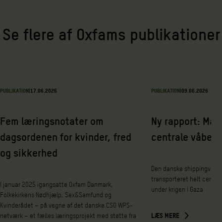
Se flere af Oxfams publikationer
PUBLIKATION
|
17.06.2026
PUBLIKATION
|
09.06.2026
Fem læringsnotater om
Ny rapport: Mær
dagsordenen for kvinder, fred
centrale våbende
og sikkerhed
Den danske shippingvirk
transporteret helt central
I januar 2025 igangsatte Oxfam Danmark,
under krigen i Gaza
Folkekirkens Nødhjælp, Sex&Samfund og
Kvinderådet – på vegne af det danske CSO WPS-
netværk – et fælles læringsprojekt med støtte fra
LÆS MERE