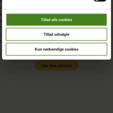
mange milliarder på den nuværende
selskaber milliarder 
energikrise. Vi bør beskatte deres
de selv gør en ekstr
enorme overskud og bruge pengene på
Tillad alle cookies
den grønne omstilling, og dem, der er
LÆS MERE
hårdest ramt af krisen, mener Oxfam.
Tillad udvalgte
LÆS MERE
Kun nødvendige cookies
Læs flere artikler