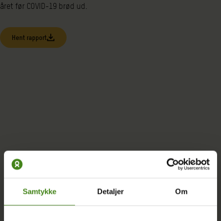
året før COVID-19 brød ud.
Hent rapport
Samtykke
Detaljer
Om