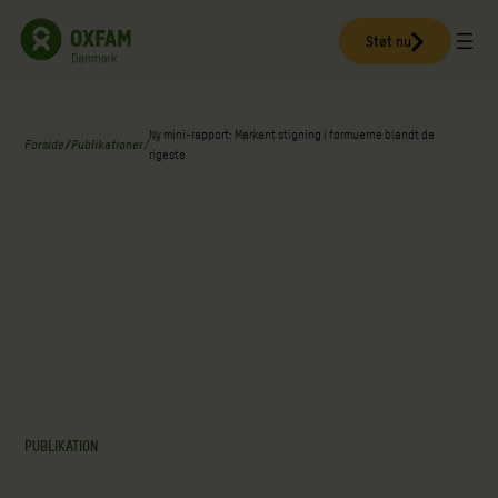
Spring
til
Støt nu
indhold
Ny mini-rapport: Markant stigning i formuerne blandt de
Forside
/
Publikationer
/
rigeste
PUBLIKATION