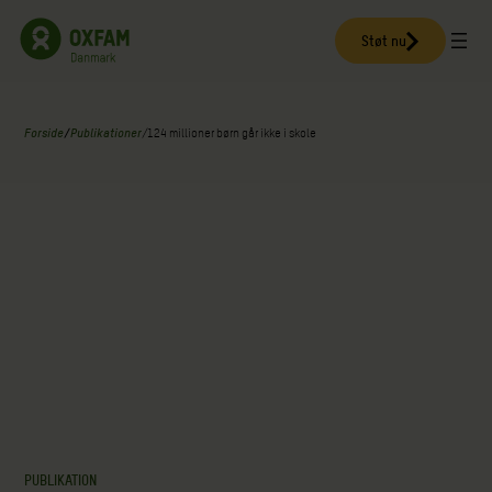
Spring
til
Støt nu
indhold
Forside
/
Publikationer
/
124 millioner børn går ikke i skole
PUBLIKATION