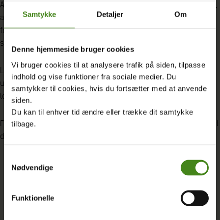
Alle lande bør underskrive ‘Safe Schools Declaration’, som sikrer,
Samtykke
Detaljer
Om
at skoler ikke anvendes til andre formål end undervisning i
forbindelse med kriser og krige. Det er i øvrigt en deklaration,
som Danmark ikke har underskrevet.
Denne hjemmeside bruger cookies
Vi bruger cookies til at analysere trafik på siden, tilpasse
Landene bør lave love, som sikrer retten til fri folkeskole og
indhold og vise funktioner fra sociale medier. Du
ungdomsuddannelse – i overensstemmelse med internationale
samtykker til cookies, hvis du fortsætter med at anvende
love.
siden.
Du kan til enhver tid ændre eller trække dit samtykke
Folkeskolen bør alle steder være gratis, og landene skal sikre, at
tilbage.
der ikke er indirekte betaling forbundet med at gå i skole.
Samtykkevalg
Nødvendige
Funktionelle