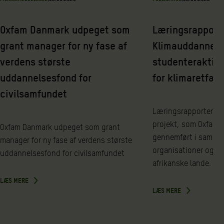
Oxfam Danmark udpeget som
Læringsrapport
grant manager for ny fase af
Klimauddannels
verdens største
studenteraktiv
uddannelsesfond for
for klimaretfær
civilsamfundet
Læringsrapporten er 
projekt, som Oxfam 
Oxfam Danmark udpeget som grant
gennemført i samarb
manager for ny fase af verdens største
organisationer og pa
uddannelsesfond for civilsamfundet
afrikanske lande.
LÆS MERE
LÆS MERE