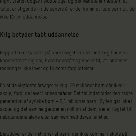
Right Watch udgav i sidste uge. Og det værste er næsten, at
tallet er stigende – i de senere år er der kommet flere børn til, der
ikke får en uddannelse.
Krig betyder tabt uddannelse
Rapporten er baseret på undersøgelser i 40 lande og har især
koncentreret sig om, hvad hovedårsagerne er til, at landenes
regeringer ikke lever op til deres forpligtelser.
En af de vigtigste årsager er krig. 29 millioner børn går ikke i
skole, fordi de lever i kriseområder. Det tal indeholder den tabte
generation af syriske børn – 2,1 millioner børn i Syrien går ikke i
skole, og det samme gælder en million af dem, der er flygtet til
nabolandene alene eller sammen med deres familier.
Derudover er der millioner af børn, der ikke kommer i skole på