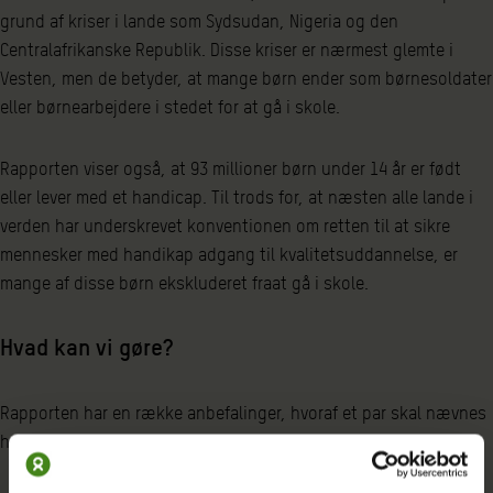
grund af kriser i lande som Sydsudan, Nigeria og den
Centralafrikanske Republik. Disse kriser er nærmest glemte i
Vesten, men de betyder, at mange børn ender som børnesoldater
eller børnearbejdere i stedet for at gå i skole.
Rapporten viser også, at 93 millioner børn under 14 år er født
eller lever med et handicap. Til trods for, at næsten alle lande i
verden har underskrevet konventionen om retten til at sikre
mennesker med handikap adgang til kvalitetsuddannelse, er
mange af disse børn ekskluderet fraat gå i skole.
Hvad kan vi gøre?
Rapporten har en række anbefalinger, hvoraf et par skal nævnes
her: