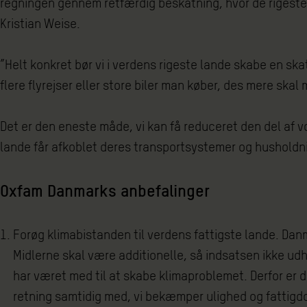
regningen gennem retfærdig beskatning, hvor de rigeste 
Kristian Weise.
”Helt konkret bør vi i verdens rigeste lande skabe en ska
flere flyrejser eller store biler man køber, des mere skal 
Det er den eneste måde, vi kan få reduceret den del af v
lande får afkoblet deres transportsystemer og husholdni
Oxfam Danmarks anbefalinger
Forøg klimabistanden til verdens fattigste lande. Danma
Midlerne skal være additionelle, så indsatsen ikke udh
har været med til at skabe klimaproblemet. Derfor er de
retning samtidig med, vi bekæmper ulighed og fattigd