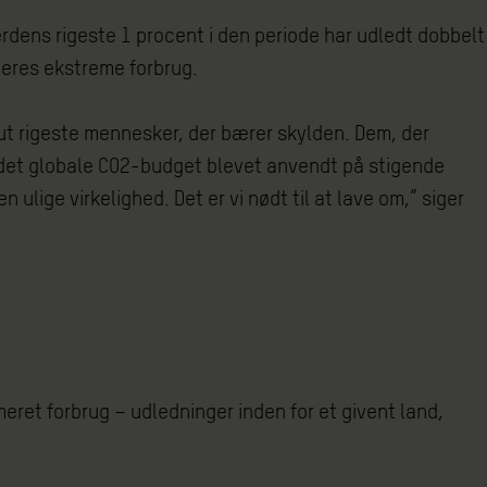
rdens rigeste 1 procent i den periode har udledt dobbelt
 deres ekstreme forbrug.
olut rigeste mennesker, der bærer skylden. Dem, der
r det globale CO2-budget blevet anvendt på stigende
ulige virkelighed. Det er vi nødt til at lave om,” siger
eret forbrug – udledninger inden for et givent land,