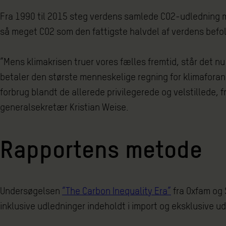
Fra 1990 til 2015 steg verdens samlede CO2-udledning me
så meget CO2 som den fattigste halvdel af verdens befolk
”Mens klimakrisen truer vores fælles fremtid, står det n
betaler den største menneskelige regning for klimaforan
forbrug blandt de allerede privilegerede og velstillede, f
generalsekretær Kristian Weise.
Rapportens metode
Undersøgelsen
“The Carbon Inequality Era”
fra Oxfam og 
inklusive udledninger indeholdt i import og eksklusive ud