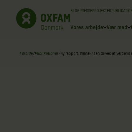
Spring
BLOG
PRESSE
PROJEKTER
PUBLIKATIO
til
indhold
Vores arbejde
Vær med
Forside
/
Publikationer
/
Ny rapport: Klimakrisen drives af verdens 