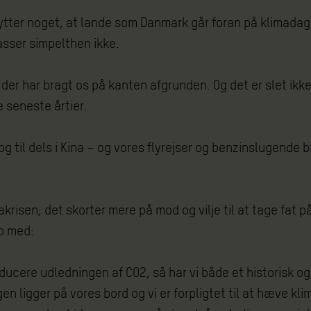
nytter noget, at lande som Danmark går foran på klimadag
asser simpelthen ikke.
 der har bragt os på kanten afgrunden. Og det er slet ikk
 seneste årtier.
g til dels i Kina – og vores flyrejser og benzinslugende b
risen; det skorter mere på mod og vilje til at tage fat på
p med:
ducere udledningen af CO2, så har vi både et historisk o
en ligger på vores bord og vi er forpligtet til at hæve kl