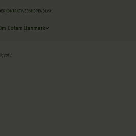
NER
KONTAKT
WEBSHOP
ENGLISH
Om Oxfam Danmark
rigeste