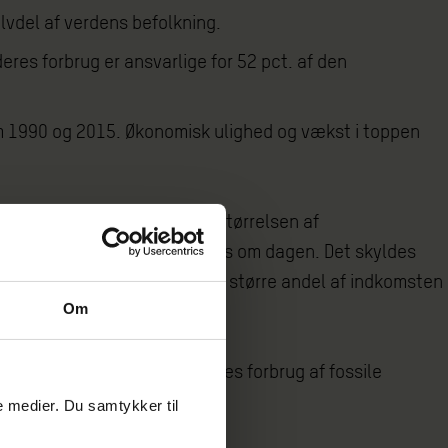
lvdel af verdens befolkning.
deres forbrug er ansvarlige for 52 pct. af den
em 1990 og 2015. Økonomisk ulighed og vækst i toppen
oden fra 1990 til 2015 er størrelsen af
) stadig for under 5,50 dollars om dagen. Det skyldes
liver stadig rigere og får en større andel af indkomsten
Om
kyldes væksten i de rigestes forbrug af fossile
le medier. Du samtykker til