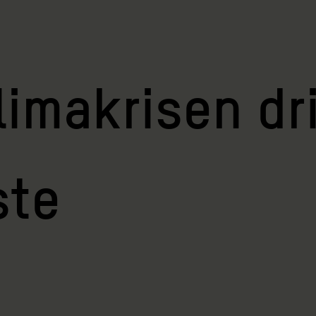
limakrisen dr
ste