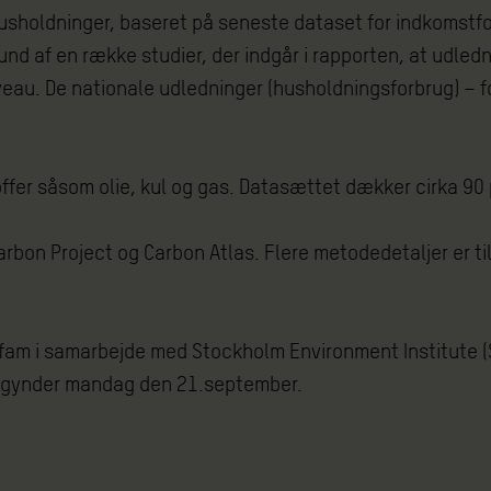
 husholdninger, baseret på seneste dataset for indkomstf
d af en række studier, der indgår i rapporten, at udledn
au. De nationale udledninger (husholdningsforbrug) – for
fer såsom olie, kul og gas. Datasættet dækker cirka 90 
Carbon Project og Carbon Atlas. Flere metodedetaljer er 
Oxfam i samarbejde med Stockholm Environment Institute 
begynder mandag den 21.september.