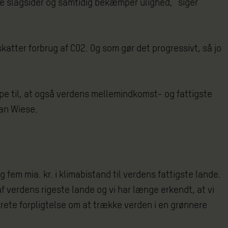
e slagsider og samtidig bekæmper ulighed,” siger
skatter forbrug af CO2. Og som gør det progressivt, så jo
lpe til, at også verdens mellemindkomst- og fattigste
ian Wiese.
 fem mia. kr. i klimabistand til verdens fattigste lande.
f verdens rigeste lande og vi har længe erkendt, at vi
nkrete forpligtelse om at trække verden i en grønnere