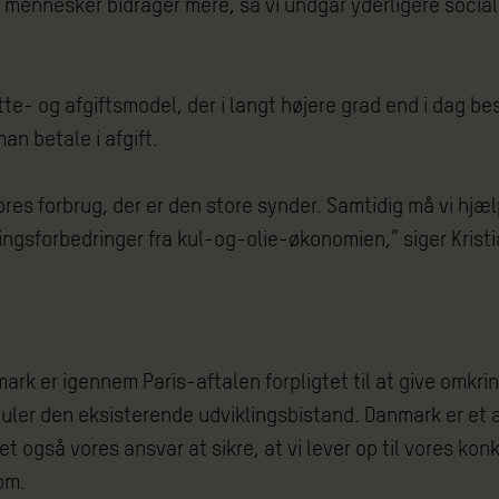
mennesker bidrager mere, så vi undgår yderligere social
tte- og afgiftsmodel, der i langt højere grad end i dag be
man betale i afgift.
ores forbrug, der er den store synder. Samtidig må vi hjæ
ngsforbedringer fra kul-og-olie-økonomien,” siger Krist
rk er igennem Paris-aftalen forpligtet til at give omkring
uler den eksisterende udviklingsbistand. Danmark er et a
t også vores ansvar at sikre, at vi lever op til vores ko
om.