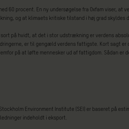
d 60 procent. En ny undersøgelse fra Oxfam viser, at ve
ning, og at klimaets kritiske tilstand i høj grad skyldes
u sort på hvidt, at det i stor udstrækning er verdens abs
dringerne, er til gengæld verdens fattigste. Kort sagt e
remfor på at løfte mennesker ud af fattigdom. Sådan er den 
Stockholm Environment Institute (SEI) er baseret på estim
ledninger indeholdt i eksport.