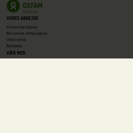
Vores arbejde
Klimaretfærdighed
Økonomisk retfærdighed
Uddannelse
Nødhjælp
Vær med
Støt vores arbejde
Start din egen indsamling
Aktuelle kampagner
Deltag i et arrangement
Støt som virksomhed
Om os
Organisationen
Ansvarlighed og kvalitetssikring
Partnerskaber
Her arbejder vi
Job og karriere