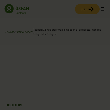
Spring
til
Støt nu
indhold
Rapport: 16 milliarder mere om dagen til de rigeste, mens de
Forside
/
Publikationer
/
fattige blev fattigere
PUBLIKATION