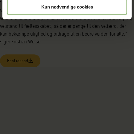
“Det er åbenlyst uretfærdigt, og det gør mig vred og frustreret.
Kun nødvendige cookies
Verdens ledere er nødt til at sikre, at rige mennesker og
virksomheder bidrager med en retfærdig del af deres indtægt og
velstand til fællesskabet, så der er penge til den velfærd, der
kan bekæmpe ulighed og bidrage til en bedre verden for alle,”
siger Kristian Weise.
Hent rapport