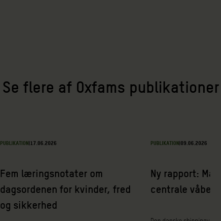
Se flere af Oxfams publikationer
PUBLIKATION
|
17.06.2026
PUBLIKATION
|
09.06.2026
Fem læringsnotater om
Ny rapport: Mær
dagsordenen for kvinder, fred
centrale våbende
og sikkerhed
Den danske shippingvirk