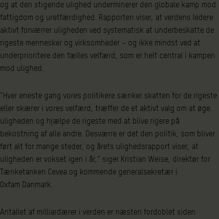
og at den stigende ulighed underminerer den globale kamp mod
fattigdom og uretfærdighed. Rapporten viser, at verdens ledere
aktivt forværrer uligheden ved systematisk at underbeskatte de
rigeste mennesker og virksomheder – og ikke mindst ved at
underprioritere den fælles velfærd, som er helt central i kampen
mod ulighed.
”Hver eneste gang vores politikere sænker skatten for de rigeste
eller skærer i vores velfærd, træffer de et aktivt valg om at øge
uligheden og hjælpe de rigeste med at blive rigere på
bekostning af alle andre. Desværre er det den politik, som bliver
ført alt for mange steder, og årets ulighedsrapport viser, at
uligheden er vokset igen i år,” siger Kristian Weise, direktør for
Tænketanken Cevea og kommende generalsekretær i
Oxfam Danmark.
Antallet af milliardærer i verden er næsten fordoblet siden