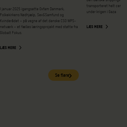
transporteret helt central
I januar 2025 igangsatte Oxfam Danmark,
under krigen i Gaza
Folkekirkens Nødhjælp, Sex&Samfund og
Kvinderådet – på vegne af det danske CSO WPS-
netværk – et fælles læringsprojekt med støtte fra
LÆS MERE
Globalt Fokus.
LÆS MERE
Se flere