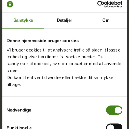
Samtykke
Detaljer
Om
Denne hjemmeside bruger cookies
ARTIKEL
|
15.06.2021
Vi bruger cookies til at analysere trafik på siden, tilpasse
indhold og vise funktioner fra sociale medier. Du
Vores halvgamle overskudsvacciner redder
samtykker til cookies, hvis du fortsætter med at anvende
ikke verden fra en global pandemi
siden.
Du kan til enhver tid ændre eller trække dit samtykke
Der er brug for en helt ny tilgang, hvis vi skal bekæmpe
tilbage.
coronapandemien for alvor – skriver poltisk chef Trine
Pertou Mach i dette indlæg.
Samtykkevalg
Nødvendige
LÆS MERE
Funktionelle