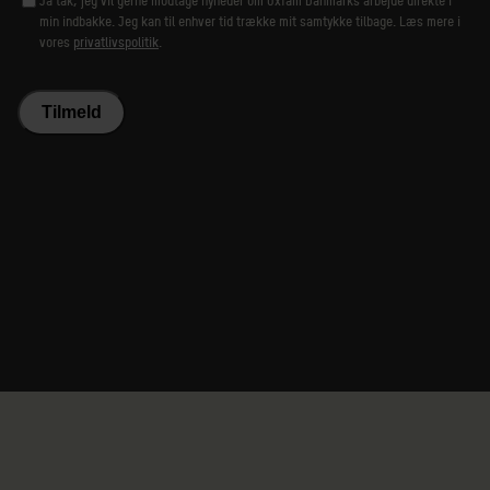
Ja tak, jeg vil gerne modtage nyheder om Oxfam Danmarks arbejde direkte i
min indbakke. Jeg kan til enhver tid trække mit samtykke tilbage. Læs mere i
vores
privatlivspolitik
.
Tilmeld