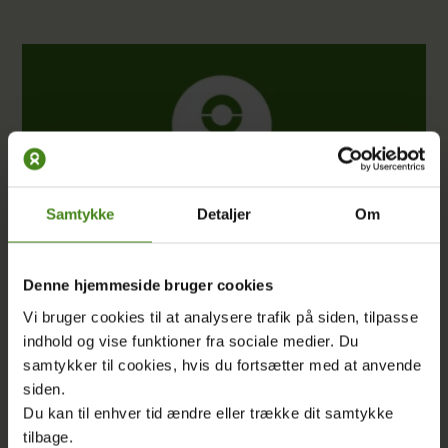
Samtykke
Detaljer
Om
Denne hjemmeside bruger cookies
Vi bruger cookies til at analysere trafik på siden, tilpasse
indhold og vise funktioner fra sociale medier. Du
samtykker til cookies, hvis du fortsætter med at anvende
DEBAT
|
28.10.2025
siden.
Du kan til enhver tid ændre eller trække dit samtykke
Rige lande tjener på klimalån, der
tilbage.