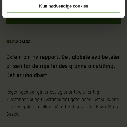
Kun nødvendige cookies
DEBAT
|
29.09.2025
Oxfam om ny rapport: Det globale syd betaler
prisen for de rige landes grønne omstilling.
Det er uholdbart
Regeringen bør gå forrest og prioritere offentlig
klimafinansiering til verdens fattigste lande. Det vil kunne
sikre en grøn omstilling på retfærdige vilkår, skriver Mads
Busck.