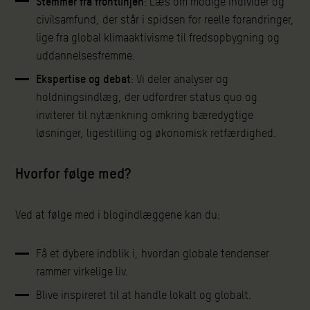
Stemmer fra frontlinjen
: Læs om modige individer og
civilsamfund, der står i spidsen for reelle forandringer,
lige fra global klimaaktivisme til fredsopbygning og
uddannelsesfremme.
Ekspertise og debat
: Vi deler analyser og
holdningsindlæg, der udfordrer status quo og
inviterer til nytænkning omkring bæredygtige
løsninger, ligestilling og økonomisk retfærdighed.
Hvorfor følge med?
Ved at følge med i blogindlæggene kan du:
Få et dybere indblik i, hvordan globale tendenser
rammer virkelige liv.
Blive inspireret til at handle lokalt og globalt.