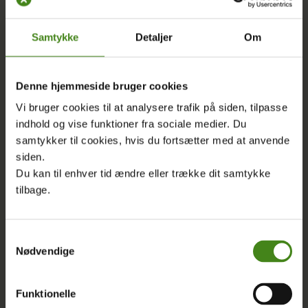
Coronakrisen: Lærere i Amazonas lærer at
Samtykke
Detaljer
Om
undervise online
Denne hjemmeside bruger cookies
Oxfam har undervist lærere i det bolivianske Amazonas
(Riberalta) i online undervisning – finansieret af Hempel
Vi bruger cookies til at analysere trafik på siden, tilpasse
indhold og vise funktioner fra sociale medier. Du
Fonden – som alternativ under COVID‑19, hvor kun 37 % af
samtykker til cookies, hvis du fortsætter med at anvende
lærerne tidligere havde digital kompetence .
siden.
Du kan til enhver tid ændre eller trække dit samtykke
LÆS MERE
tilbage.
Samtykkevalg
Nødvendige
Funktionelle