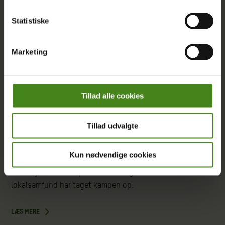
Statistiske
Marketing
Tillad alle cookies
ARTIKEL
|
08.05.2018
Tillad udvalgte
Det store jordtyveri
Kun nødvendige cookies
Internationale forretningsmænd stjæler jord fra fattige
landsbyboere i den peruvianske regnskov. Et lille
lokalsamfund har taget kampen op.
LÆS MERE