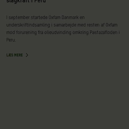
slagkraft i Peru
I september startede Oxfam Danmark en
underskriftindsamling i samarbejde med resten af Oxfam
mod forurening fra olieudvinding omkring Pastazafloden i
Peru.
LÆS MERE