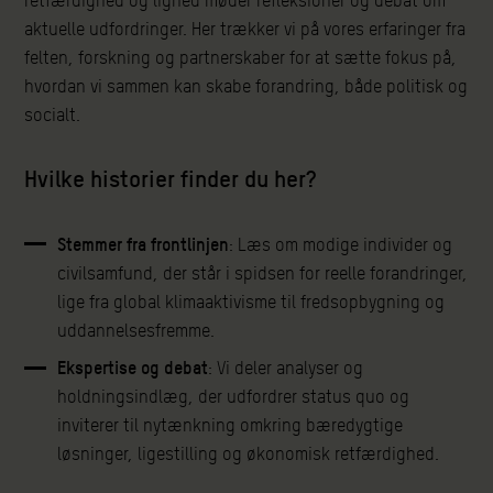
retfærdighed og lighed møder refleksioner og debat om
aktuelle udfordringer. Her trækker vi på vores erfaringer fra
felten, forskning og partnerskaber for at sætte fokus på,
hvordan vi sammen kan skabe forandring, både politisk og
socialt.
Hvilke historier finder du her?
Stemmer fra frontlinjen
: Læs om modige individer og
civilsamfund, der står i spidsen for reelle forandringer,
lige fra global klimaaktivisme til fredsopbygning og
uddannelsesfremme.
Ekspertise og debat
: Vi deler analyser og
holdningsindlæg, der udfordrer status quo og
inviterer til nytænkning omkring bæredygtige
løsninger, ligestilling og økonomisk retfærdighed.