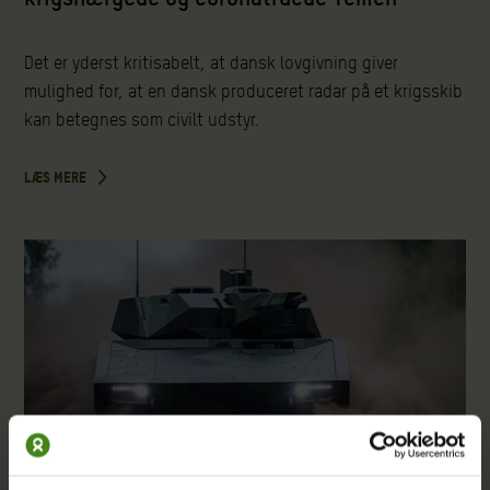
Det er yderst kritisabelt, at dansk lovgivning giver
mulighed for, at en dansk produceret radar på et krigsskib
kan betegnes som civilt udstyr.
LÆS MERE