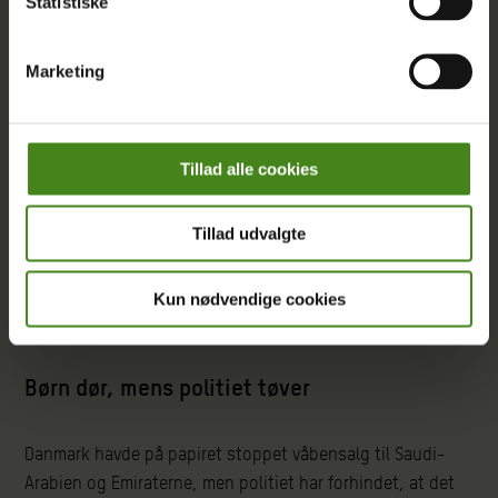
Statistiske
Marketing
Tillad alle cookies
Tillad udvalgte
Kun nødvendige cookies
ARTIKEL
|
18.06.2019
Børn dør, mens politiet tøver
Danmark havde på papiret stoppet våbensalg til Saudi-
Arabien og Emiraterne, men politiet har forhindet, at det