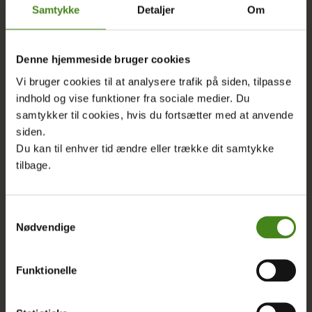
Samtykke
Detaljer
Om
Denne hjemmeside bruger cookies
ARTIKEL
|
13.02.2020
Vi bruger cookies til at analysere trafik på siden, tilpasse
indhold og vise funktioner fra sociale medier. Du
Yemen-krigen: Nordea og Danske Bank
samtykker til cookies, hvis du fortsætter med at anvende
investerer penge i Saudi-våben
siden.
Du kan til enhver tid ændre eller trække dit samtykke
tilbage.
Yemen: Nordea og Danske Bank investerer hundrede
millioner af kroner i virksomheder, der sælger våben til
lande som Saudi-Arabien.
Samtykkevalg
Nødvendige
LÆS MERE
Funktionelle