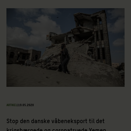
ARTIKEL
|
19.05.2020
Stop den danske våbeneksport til det
krigshærgede og coronatruede Yemen