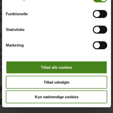
ind i en global kontekst – de rigeste udleder langt mere CO₂,
mens de fattigste rammes hårdest. Med COP28 nærmer sig, var
fokus på, hvordan politikere og civilsamfund kan skabe
Funktionelle
retfærdig klimapolitik .
Statistiske
Ulighedsrapportens lancering
Marketing
Morning Brief har også været platform for lancering af Oxfam
Danmarks årlige ulighedsrapport. Her fremlægger og diskuterer
organisationen data om økonomisk ulighed og dens
Tillad alle cookies
konsekvenser – altid med paneldebat og relevante debattører .
Tillad udvalgte
Hvad er formålet med Morning
Kun nødvendige cookies
Briefs?