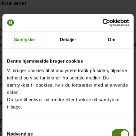
ikke laver
Til et Morning Brief præsenterede Oxfam Danmarks seneste
uddannelsesrapport med temaet, at verden ikke investerer nok i
uddannelse, selv hvor behovet er størst. Der deltog
Samtykke
Detaljer
Om
oplægsholdere som Jacob Blasius, Dansk ungdomsdelegat til FN
og rådgiver hos GSF, og medlem af Folketinget for Radikale
Venstre, Christian Friis Bach.
Denne hjemmeside bruger cookies
Vi bruger cookies til at analysere trafik på siden, tilpasse
Debatten handlede om, hvordan alle verdens børn og unge kan
indhold og vise funktioner fra sociale medier. Du
få adgang til kvalitetsuddannelse .
samtykker til cookies, hvis du fortsætter med at anvende
siden.
Du kan til enhver tid ændre eller trække dit samtykke
Klimaretfærdighed: En planet for de 99 %
tilbage.
Et andet Morning Brief handlede om klimaulighed og
Samtykkevalg
præsentation af Oxfams nyeste klimarapport. Her blev temaet sat
Nødvendige