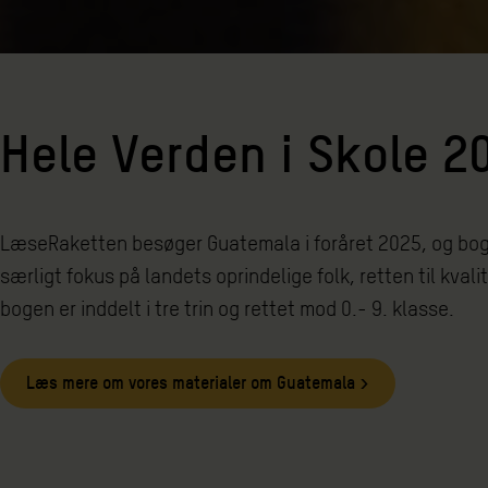
Hele Verden i Skole 2
LæseRaketten besøger Guatemala i foråret 2025, og bogen 
særligt fokus på landets oprindelige folk, retten til kv
bogen er inddelt i tre trin og rettet mod 0.- 9. klasse.
Læs mere om vores materialer om Guatemala >