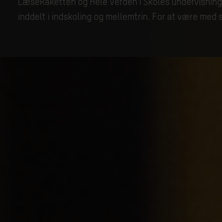
LæseRaketten og Hele Verden i Skoles undervisningsm
inddelt i indskoling og mellemtrin. For at være med 