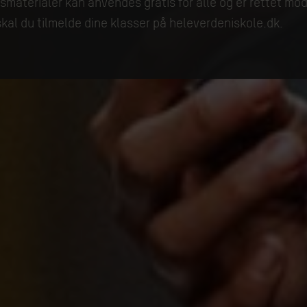
aterialer kan anvendes gratis for alle og er rettet mod
skal du tilmelde dine klasser på heleverdeniskole.dk.