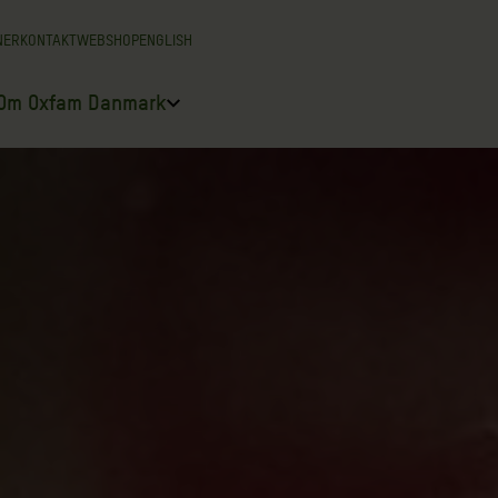
NER
KONTAKT
WEBSHOP
ENGLISH
Om Oxfam Danmark