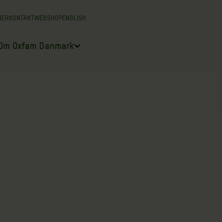
NER
KONTAKT
WEBSHOP
ENGLISH
Om Oxfam Danmark