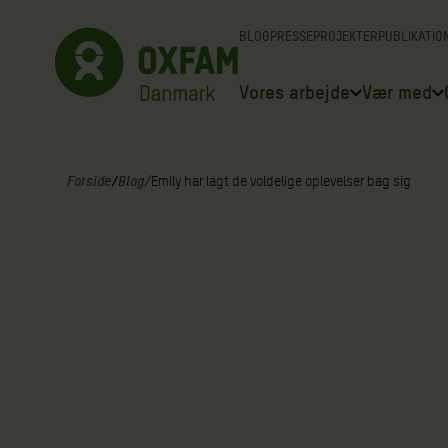
Spring
BLOG
PRESSE
PROJEKTER
PUBLIKATIO
til
indhold
Vores arbejde
Vær med
Forside
/
Blog
/
Emily har lagt de voldelige oplevelser bag sig