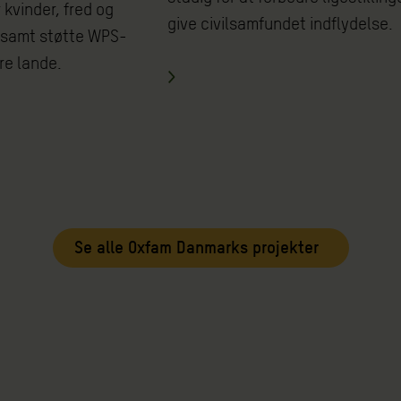
kvinder, fred og
give civilsamfundet indflydelse.
 samt støtte WPS-
re lande.
Se alle Oxfam Danmarks projekter