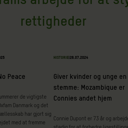
rettigheder
025
HISTORIE
|
26.07.2024
No Peace
Giver kvinder og unge en
stemme: Mozambique er
ummerer de vigtigste
Connies andet hjem
 Oxfam Danmark og det
ællesskab har gjort sig
Connie Dupont er 73 år og arbejd
bejdet med at fremme
stadig for at forbedre ligestillin