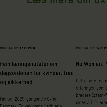
PUBLIKATION
|
17.06.2026
PUBLIKATION
|
25.06.2
Fem læringsnotater om
No Women, 
dagsordenen for kvinder, fred
Dette notat ops
og sikkerhed
erfaringer, som
bredere Oxfam-f
I januar 2025 igangsatte Oxfam
siden 2018 i ar
Danmark, Folkekirkens Nødhjælp,