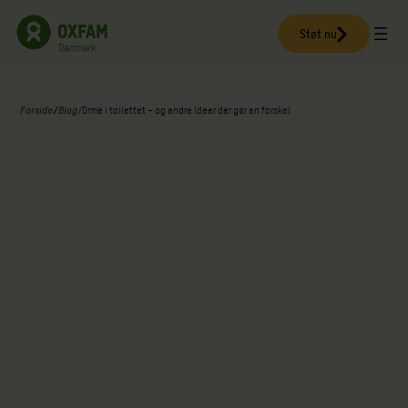
Spring
til
Støt nu
indhold
Forside
/
Blog
/
Orme i toilettet – og andre ideer der gør en forskel