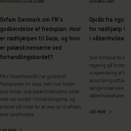
PRESSEMEDDELELSE
|
18.11.2025
DEBAT
|
06.11.2025
Oxfam Danmark om FN’s
Opråb fra ngo’er
godkendelse af fredsplan: Hvor
for nødhjælp tro
er nødhjælpen til Gaza, og hvor
i våbenhvileaft
er palæstinenserne ved
forhandlingsbordet?
Som formand for EU
regering gå forrest o
suspendering af han
FN’s Sikkerhedsråd har godkendt
associeringsaftalen 
fredsplanen for Gaza, men hvis freden
længe Israel ikke hol
skal holde, skal palæstinenserne sidde
våbenhvileaftalen
med ved bordet i forhandlingerne, og
presset på Israel for at leve op til aftalen
LÆS MERE
skal opretholdes.
LÆS MERE