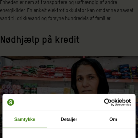
Enheden er nem at transportere og uafhængig af andre
energikilder. En enkelt elektroflokkulator kan omdanne snavset
vand til drikkevand og forsyne hundredvis af familier.
Nødhjælp på kredit
Samtykke
Detaljer
Om