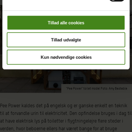
Tillad alle cookies
Tillad udvalgte
Kun nødvendige cookies
“Pee Power” toilet model Foto: Amy Bastable
Pee Power kaldes det på engelsk og er ganske enkelt en teknik
til at forvandle urin til elektricitet. Den opfindelse bruges i dag til
at have elektrisk lys på toiletter i flygtningelejre flere steder i
verden, hvor beboerne ellers har været bange for at bruge