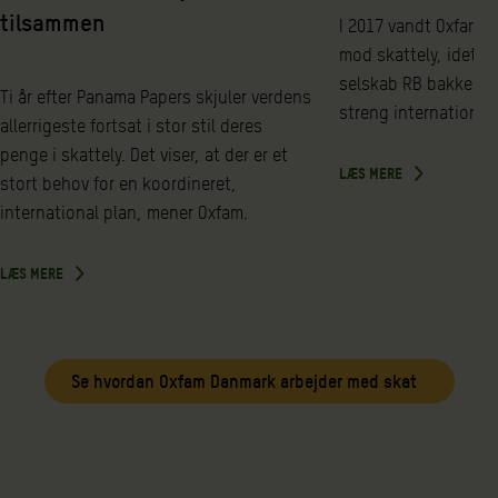
tilsammen
I 2017 vandt Oxfam e
mod skattely, idet d
selskab RB bakkede 
Ti år efter Panama Papers skjuler verdens
streng international 
allerrigeste fortsat i stor stil deres
penge i skattely. Det viser, at der er et
LÆS MERE
stort behov for en koordineret,
international plan, mener Oxfam.
LÆS MERE
Se hvordan Oxfam Danmark arbejder med skat