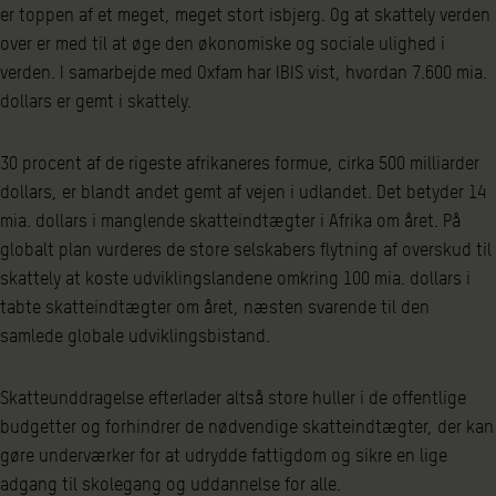
er toppen af et meget, meget stort isbjerg. Og at skattely verden
over er med til at øge den økonomiske og sociale ulighed i
verden. I samarbejde med Oxfam har IBIS vist, hvordan 7.600 mia.
dollars er gemt i skattely.
30 procent af de rigeste afrikaneres formue, cirka 500 milliarder
dollars, er blandt andet gemt af vejen i udlandet. Det betyder 14
mia. dollars i manglende skatteindtægter i Afrika om året. På
globalt plan vurderes de store selskabers flytning af overskud til
skattely at koste udviklingslandene omkring 100 mia. dollars i
tabte skatteindtægter om året, næsten svarende til den
samlede globale udviklingsbistand.
Skatteunddragelse efterlader altså store huller i de offentlige
budgetter og forhindrer de nødvendige skatteindtægter, der kan
gøre underværker for at udrydde fattigdom og sikre en lige
adgang til skolegang og uddannelse for alle.