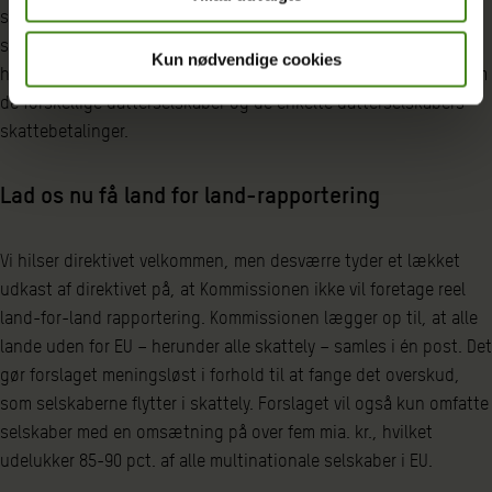
samlet regnskab for hele koncernen, uanset hvor mange lande
selskabet er i, eller hvor mange datterselskaber, virksomheden
Kun nødvendige cookies
har. Dette skjuler blandt andet selskabets interne handel mellem
de forskellige datterselskaber og de enkelte datterselskabers
skattebetalinger.
Lad os nu få land for land-rapportering
Vi hilser direktivet velkommen, men desværre tyder et lækket
udkast af direktivet på, at Kommissionen ikke vil foretage reel
land-for-land rapportering. Kommissionen lægger op til, at alle
lande uden for EU – herunder alle skattely – samles i én post. Det
gør forslaget meningsløst i forhold til at fange det overskud,
som selskaberne flytter i skattely. Forslaget vil også kun omfatte
selskaber med en omsætning på over fem mia. kr., hvilket
udelukker 85-90 pct. af alle multinationale selskaber i EU.