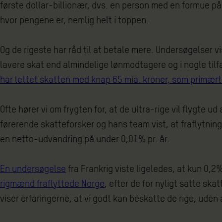
første dollar-billionær, dvs. en person med en formue på 
hvor pengene er, nemlig helt i toppen.
Og de rigeste har råd til at betale mere. Undersøgelser v
lavere skat end almindelige lønmodtagere og i nogle tilf
har lettet skatten med knap 65 mia. kroner, som primært
Ofte hører vi om frygten for, at de ultra-rige vil flygte u
førerende skatteforsker og hans team vist, at fraflytnin
en netto-udvandring på under 0,01% pr. år.
En undersøgelse
fra Frankrig viste ligeledes, at kun 0,2
rigmænd fraflyttede Norge
, efter de for nyligt satte sk
viser erfaringerne, at vi godt kan beskatte de rige, uden 