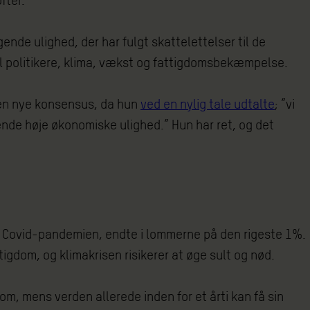
fter.
nde ulighed, der har fulgt skattelettelser til de
 til politikere, klima, vækst og fattigdomsbekæmpelse.
den nye konsensus, da hun
ved en nylig tale udtalte
; ”vi
vende høje økonomiske ulighed.” Hun har ret, og det
er Covid-pandemien, endte i lommerne på den rigeste 1%.
gdom, og klimakrisen risikerer at øge sult og nød.
om, mens verden allerede inden for et årti kan få sin