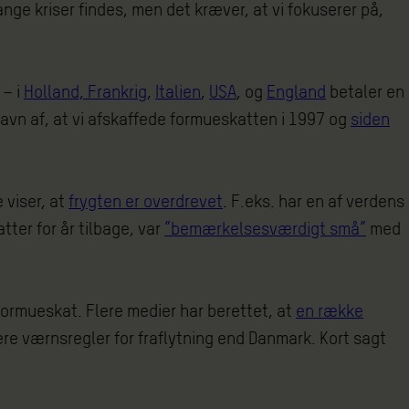
nge kriser findes, men det kræver, at vi fokuserer på,
 – i
Holland, Frankrig
,
Italien
,
USA
, og
England
betaler en
gavn af, at vi afskaffede formueskatten i 1997 og
siden
 viser, at
frygten er overdrevet
. F.eks. har en af verdens
ter for år tilbage, var
”bemærkelsesværdigt små”
med
n formueskat. Flere medier har berettet, at
en række
ere værnsregler for fraflytning end Danmark. Kort sagt