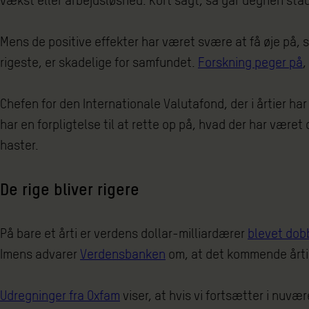
vækst eller arbejdsløshed. Kort sagt, så går degnen stadi
Mens de positive effekter har været svære at få øje på, s
rigeste, er skadelige for samfundet.
Forskning peger på
,
Chefen for den Internationale Valutafond, der i årtier 
har en forpligtelse til at rette op på, hvad der har være
haster.
De rige bliver rigere
På bare et årti er verdens dollar-milliardærer
blevet dobb
Imens advarer
Verdensbanken
om, at det kommende årti 
Udregninger fra Oxfam
viser, at hvis vi fortsætter i nuvæ