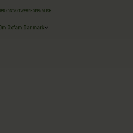
NER
KONTAKT
WEBSHOP
ENGLISH
Om Oxfam Danmark