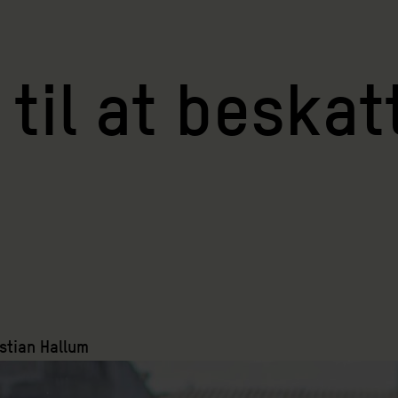
 til at beska
istian Hallum