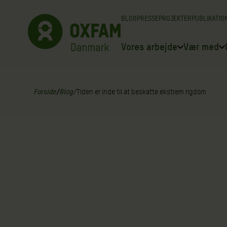
Spring
BLOG
PRESSE
PROJEKTER
PUBLIKATIO
til
indhold
Vores arbejde
Vær med
Forside
/
Blog
/
Tiden er inde til at beskatte ekstrem rigdom