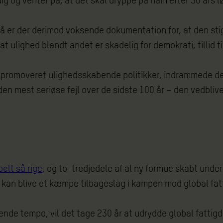
g og venter på, at det skal dryppe på ham efter 50 års lø
å er der derimod voksende dokumentation for, at den stige
 at ulighed blandt andet er skadelig for demokrati, tillid
har promoveret ulighedsskabende politikker, indrammede 
t den mest seriøse fejl over de sidste 100 år – den vedbli
elt så rige
, og to-tredjedele af al ny formue skabt und
kan blive et kæmpe tilbageslag i kampen mod global fatti
rende tempo, vil det tage 230 år at udrydde global fattigd