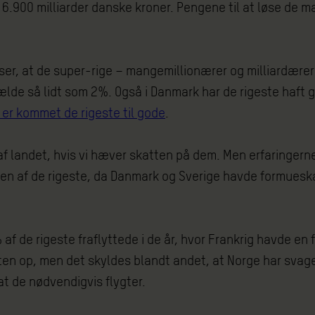
6.900 milliarder danske kroner. Pengene til at løse de ma
iser, at de super-rige – mangemillionærer og milliardærer
ælde så lidt som 2%. Også i Danmark har de rigeste haft 
 er kommet de rigeste til gode
.
d af landet, hvis vi hæver skatten på dem. Men erfaringerne
gen af de rigeste, da Danmark og Sverige havde formueskat
% af de rigeste fraflyttede i de år, hvor Frankrig havde e
atten op, men det skyldes blandt andet, at Norge har svag
at de nødvendigvis flygter.