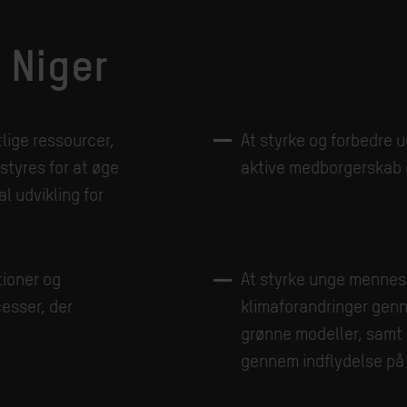
 Niger
tlige ressourcer,
At styrke og forbedre u
styres for at øge
aktive medborgerskab og
l udvikling for
tioner og
At styrke unge mennes
cesser, der
klimaforandringer gen
grønne modeller, samt 
gennem indflydelse på 