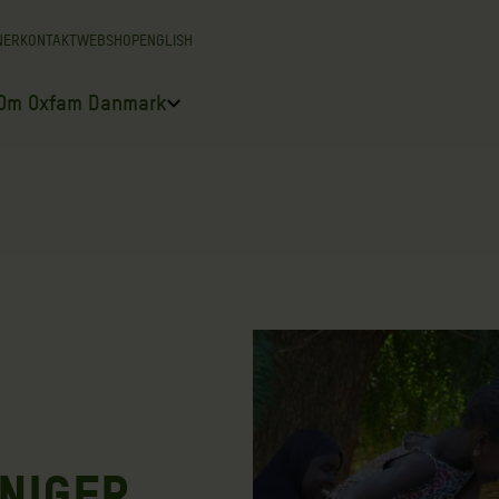
NER
KONTAKT
WEBSHOP
ENGLISH
Om Oxfam Danmark
 NIGER