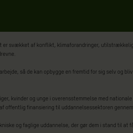
det er svækket af konflikt, klimaforandringer, utilstræk
drevne.
arbejde, så de kan opbygge en fremtid for sig selv og bl
or piger, kvinder og unge i overensstemmelse med national
af offentlig finansiering til uddannelsessektoren gennem
niske og faglige uddannelse, der gør dem i stand til at f