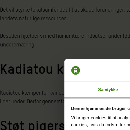
Det vil styrke lokalsamfundet til at skabe forandringer,
landets naturlige ressourcer.
Desuden hjælper vi med humanitære indsatser under fødev
underernæring.
Kadiatou kæmper for 
Samtykke
Kadiatou kæmper for kvinders rettigheder og mod traditi
lider under. Derfor gennemfører hun bevidstgørende aktiv
Denne hjemmeside bruger c
Vi bruger cookies til at analy
Støt pigers uddannels
cookies, hvis du fortsætter 