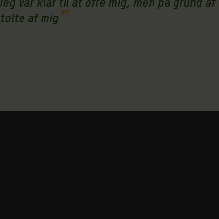
eg var klar til at ofre mig, men på grund af
tolte af mig