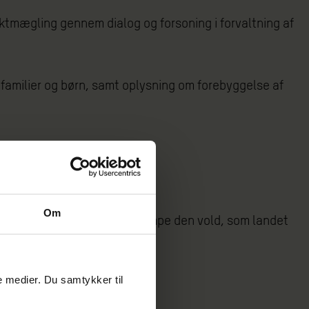
iktmægling gennem dialog og forsoning i forvaltning af
familier og børn, samt oplysning om forebyggelse af
Om
ddannelse nøglen til at bekæmpe den vold, som landet
eater.
le medier. Du samtykker til