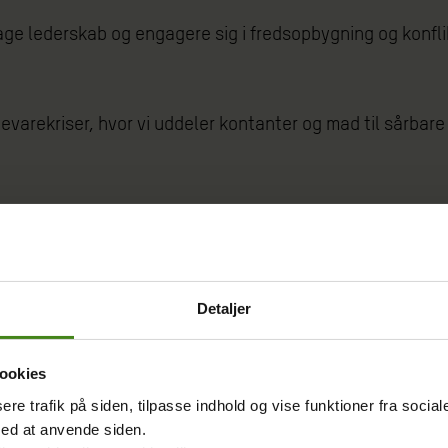
 tage lederskab og engagere sig i fredsopbygning og konfl
arekriser, hvor vi uddeler kontanter og mad til sårbare 
kvinder
Detaljer
oner, der begrænser deres frigørelse. Ifølge hende er u
iteter i landdistrikterne, især ved hjælp af deltagende t
ookies
sere trafik på siden, tilpasse indhold og vise funktioner fra socia
e i Niger
med at anvende siden.