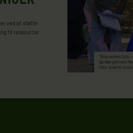
ger ved at støtte
ang til ressourcer
“Empowered Girls – 
opnået gennem More
Foto: Ibrahim Ous