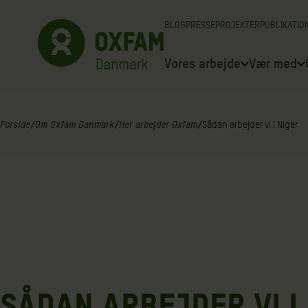
Spring
BLOG
PRESSE
PROJEKTER
PUBLIKATIO
til
indhold
Vores arbejde
Vær med
Forside
/
Om Oxfam Danmark
/
Her arbejder Oxfam
/
Sådan arbejder vi i Niger
SÅDAN ARBEJDER VI I