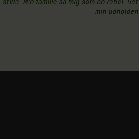
stille. Min familie så mig som en rebel. De
min udholdenh