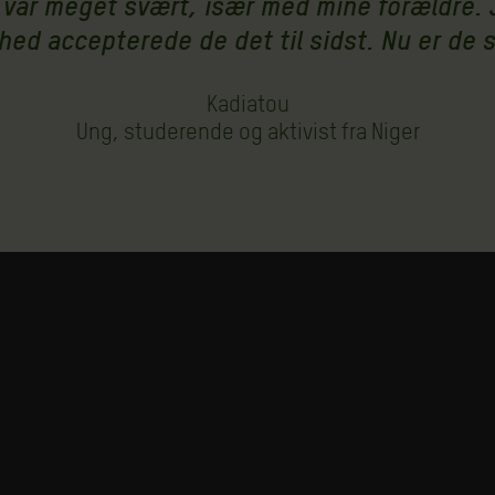
t var meget svært, især med mine forældre. J
ed accepterede de det til sidst. Nu er de s
Kadiatou
Ung, studerende og aktivist fra Niger