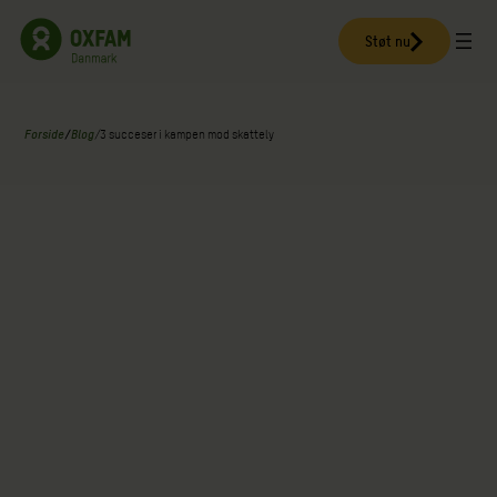
Spring
til
Støt nu
indhold
Forside
/
Blog
/
3 succeser i kampen mod skattely