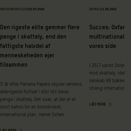
PRESSEMEDDELELSE
|
02.04.2026
ARTIKEL
|
11.06.2025
Den rigeste elite gemmer flere
Succes: Oxfam f
penge i skattely, end den
multinationalt 
fattigste halvdel af
vores side
menneskeheden ejer
tilsammen
I 2017 vandt Oxfam e
mod skattely, idet d
selskab RB bakkede 
Ti år efter Panama Papers skjuler verdens
streng international 
allerrigeste fortsat i stor stil deres
penge i skattely. Det viser, at der er et
LÆS MERE
stort behov for en koordineret,
international plan, mener Oxfam.
LÆS MERE