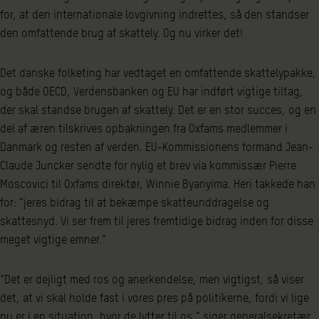
for, at den internationale lovgivning indrettes, så den standser
den omfattende brug af skattely. Og nu virker det!
Det danske folketing har vedtaget en omfattende skattelypakke,
og både OECD, Verdensbanken og EU har indført vigtige tiltag,
der skal standse brugen af skattely. Det er en stor succes, og en
del af æren tilskrives opbakningen fra Oxfams medlemmer i
Danmark og resten af verden. EU-Kommissionens formand Jean-
Claude Juncker sendte for nylig et brev via kommissær Pierre
Moscovici til Oxfams direktør, Winnie Byanyima. Heri takkede han
for: ”jeres bidrag til at bekæmpe skatteunddragelse og
skattesnyd. Vi ser frem til jeres fremtidige bidrag inden for disse
meget vigtige emner.”
”Det er dejligt med ros og anerkendelse, men vigtigst, så viser
det, at vi skal holde fast i vores pres på politikerne, fordi vi lige
nu er i en situation, hvor de lytter til os,” siger generalsekretær