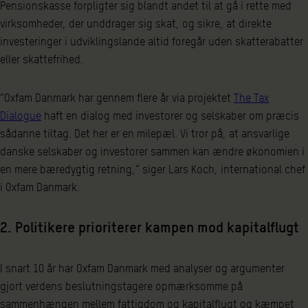
Pensionskasse forpligter sig blandt andet til at gå i rette med
virksomheder, der unddrager sig skat, og sikre, at direkte
investeringer i udviklingslande altid foregår uden skatterabatter
eller skattefrihed.
“Oxfam Danmark har gennem flere år via projektet
The Tax
Dialogue
haft en dialog med investorer og selskaber om præcis
sådanne tiltag. Det her er en milepæl. Vi tror på, at ansvarlige
danske selskaber og investorer sammen kan ændre økonomien i
en mere bæredygtig retning,” siger Lars Koch, international chef
i Oxfam Danmark.
2. Politikere prioriterer kampen mod kapitalflugt
I snart 10 år har Oxfam Danmark med analyser og argumenter
gjort verdens beslutningstagere opmærksomme på
sammenhængen mellem fattigdom og kapitalflugt og kæmpet