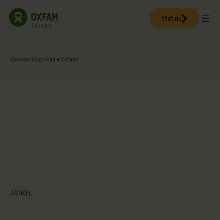
Spring
til
Støt nu
indhold
Forside
/
Blog
/
Hvad er Oxfam?
ARTIKEL