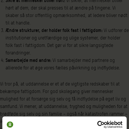
Sikre at mennesker bliver hørt:
Vi sikrer, at mennesker bliver
hørt af dem, der skal presses til at ændre på tingene. Vi
skaber så stor offentlig opmærksomhed, at ledere bliver nødt
til at handle.
Ændre strukturer, der holder folk fast i fattigdom:
Vi udforer de
institutioner og uretfærdige og ulige systemer, der holder
folk fast i fattigdom. Det gør vi for at sikre langsigtede
forandringer.
Samarbejde med andre:
Vi samarbejder med partnere og
allierede for at øge vores fælles påvirkning og indflydelse.
Vi tror på, at uddannelse er et af de vigtigste redskaber til at
bekæmpe fattigdom. For god skolegang giver mennesker
mulighed for at forsørge sig selv og få indflydelse på eget liv og
samfund. Vi mener, at uddannelse, tryghed og muligheden for at
brødføde sig selv og sin familie – også når katastrofen rammer –
ikke kun er for de få, men for alle. Både for mænd og kvinder,
unge og gamle – uanset hvor man bor, og hvem man er.