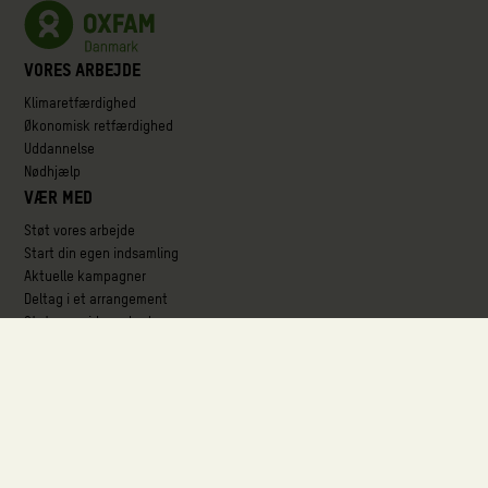
Vores arbejde
Klimaretfærdighed
Økonomisk retfærdighed
Uddannelse
Nødhjælp
Vær med
Støt vores arbejde
Start din egen indsamling
Aktuelle kampagner
Deltag i et arrangement
Støt som virksomhed
Om os
Organisationen
Ansvarlighed og kvalitetssikring
Partnerskaber
Her arbejder vi
Job og karriere