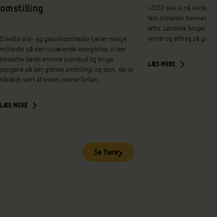
omstilling
I 2030 skal vi nå Verdens
fem milliarder mennesker 
løfte. Landene bruger nem
renter og afdrag på gæld 
Enkelte olie- og gasvirksomheder tjener mange
milliarder på den nuværende energikrise. Vi bør
beskatte deres enorme overskud og bruge
LÆS MERE
pengene på den grønne omstilling, og dem, der er
hårdest ramt af krisen, mener Oxfam.
LÆS MERE
Se flere