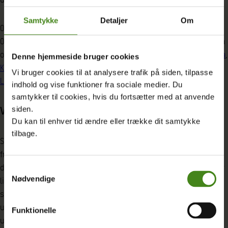
Samtykke
Detaljer
Om
Oxfam-konføderationen er til stede i 81 lande, mens
Oxfam Danmark i øjeblikket arbejder i lande i Afrika, Latinamerika
og Mellemøsten. Disse omfatter
Burkina Faso
,
Guatemala
,
Ghana
,
Denne hjemmeside bruger cookies
Kenya
,
Mali
,
Niger
,
Palæstina
,
Sydsudan
,
Uganda
,
Yemen
,
Vi bruger cookies til at analysere trafik på siden, tilpasse
Libanon og Syrien
.
indhold og vise funktioner fra sociale medier. Du
samtykker til cookies, hvis du fortsætter med at anvende
Vi kan udrydde fattigdom
siden.
Du kan til enhver tid ændre eller trække dit samtykke
tilbage.
Sammen hjælper vi børn og voksne i hele verden til en bedre
fremtid gennem uddannelse, så de kan bekæmpe fattigdom i
deres eget liv og være med til at skabe bedre samfund. Vi redder
Samtykkevalg
Nødvendige
liv, når katastrofen rammer, og hjælper de ramte med at komme
stærkere tilbage. Sammen tager vi fat på de store
uretfærdigheder, der holder folk fast i fattigdom, så som
Funktionelle
ulighed, diskrimination og klimaforandringer. Og vi har ikke