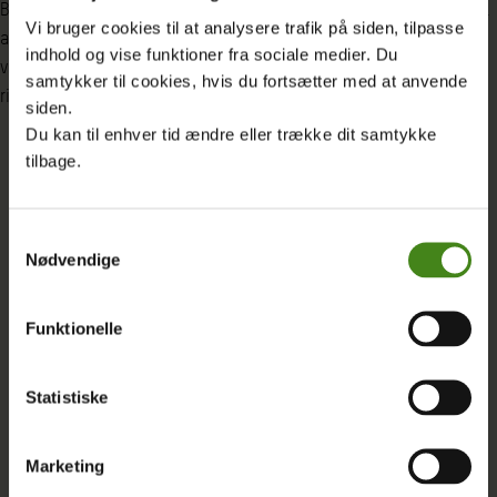
Brug den til at skabe forandring omkring dig. Brug den måske til
Vi bruger cookies til at analysere trafik på siden, tilpasse
at blive ambassadør for Oxfam Danmark og vores fælles sag. Så
indhold og vise funktioner fra sociale medier. Du
vil vi bruge opbakningen til at give det hele et ekstra skub i den
samtykker til cookies, hvis du fortsætter med at anvende
rigtige retning.
siden.
Du kan til enhver tid ændre eller trække dit samtykke
tilbage.
Samtykkevalg
Nødvendige
Funktionelle
Statistiske
Marketing