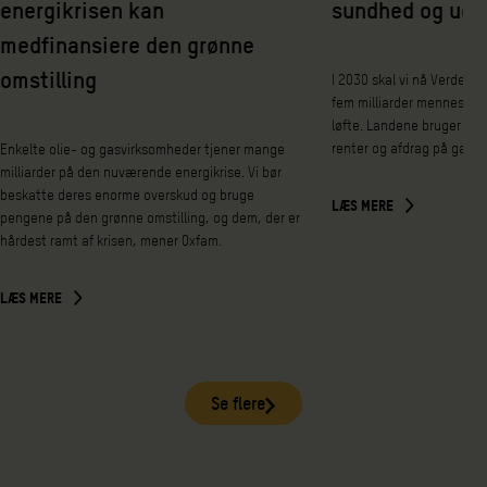
energikrisen kan
sundhed og udd
medfinansiere den grønne
omstilling
I 2030 skal vi nå Verdens
fem milliarder mennesker 
løfte. Landene bruger nem
renter og afdrag på gæld 
Enkelte olie- og gasvirksomheder tjener mange
milliarder på den nuværende energikrise. Vi bør
beskatte deres enorme overskud og bruge
LÆS MERE
pengene på den grønne omstilling, og dem, der er
hårdest ramt af krisen, mener Oxfam.
LÆS MERE
Se flere