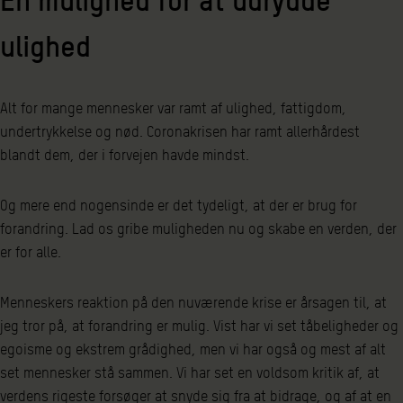
En mulighed for at udrydde
ulighed
Alt for mange mennesker var ramt af ulighed, fattigdom,
undertrykkelse og nød. Coronakrisen har ramt allerhårdest
blandt dem, der i forvejen havde mindst.
Og mere end nogensinde er det tydeligt, at der er brug for
forandring. Lad os gribe muligheden nu og skabe en verden, der
er for alle.
Menneskers reaktion på den nuværende krise er årsagen til, at
jeg tror på, at forandring er mulig. Vist har vi set tåbeligheder og
egoisme og ekstrem grådighed, men vi har også og mest af alt
set mennesker stå sammen. Vi har set en voldsom kritik af, at
verdens rigeste forsøger at snyde sig fra at bidrage, og af at en