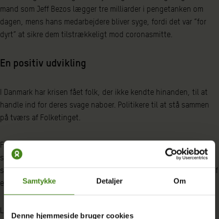
mand som Jeff Bezos lægger tre milliarder i pengetanken om
dagen, mens hans medarbejdere bliver syge, fordi det var ”for
dyrt” at sikre dem tilstrækkeligt mod coronasmitte.
En positiv udvikling
I Danmark har krisen fået folk, der ikke kendte hinanden, til at
handle ind for deres svage naboer. Politikere til at stå sammen
på tværs af Folketinget.
Fabrikker til at lave værnemidler, kvit og frit, til vores
sundhedspersonale. Vi har set mennesker handle på en måde,
som giver mig håb. Som medlem af Oxfam Danmark er du en del af
Samtykke
Detaljer
Om
en global bevægelse, der hver dag kæmper for en bedre verden.
Lige nu er der en energi og en vilje til forandring, som er unik.
Denne hjemmeside bruger cookies