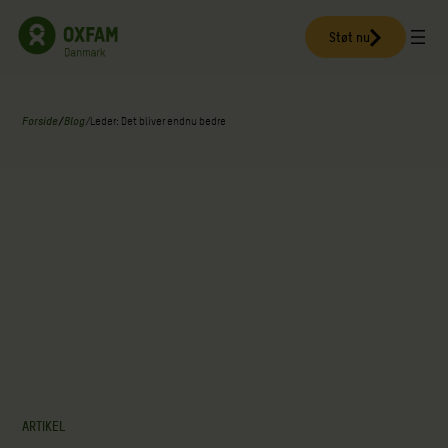
Spring
til
Støt nu
indhold
Forside
/
Blog
/
Leder: Det bliver endnu bedre
ARTIKEL