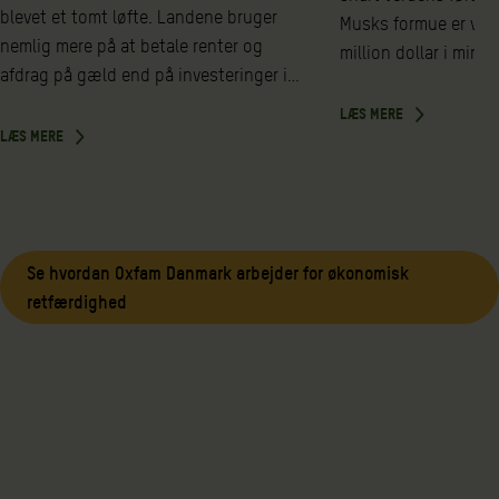
blevet et tomt løfte. Landene bruger
Musks formue er vok
nemlig mere på at betale renter og
million dollar i minu
afdrag på gæld end på investeringer i…
LÆS MERE
LÆS MERE
Se hvordan Oxfam Danmark arbejder for økonomisk
retfærdighed